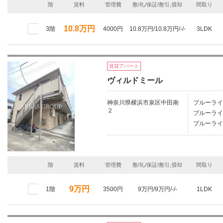
階
賃料
管理費
敷/礼/保証/敷引,償却
間取り
10.8万円
3階
4000円
10.8万円/10.8万円/-/-
3LDK
賃貸アパート
ヴィルドミール
神奈川県横浜市泉区中田南
ブルーライ
２
ブルーライ
ブルーライ
階
賃料
管理費
敷/礼/保証/敷引,償却
間取り
9万円
1階
3500円
9万円/9万円/-/-
1LDK