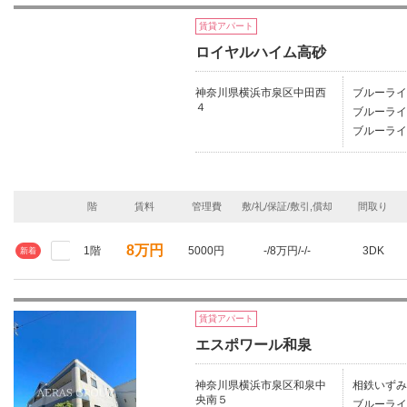
賃貸アパート
ロイヤルハイム高砂
神奈川県横浜市泉区中田西
ブルーライ
４
ブルーライ
ブルーライ
階
賃料
管理費
敷/礼/保証/敷引,償却
間取り
8万円
1階
5000円
-/8万円/-/-
3DK
新着
賃貸アパート
エスポワール和泉
神奈川県横浜市泉区和泉中
相鉄いずみ
央南５
ブルーライ