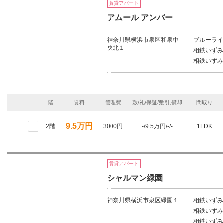
賃貸アパート
アムール アンバー
神奈川県横浜市泉区和泉中
ブルーライ
央北１
相鉄いずみ
相鉄いずみ
階
賃料
管理費
敷/礼/保証/敷引,償却
間取り
9.5万円
2階
3000円
-/9.5万円/-/-
1LDK
賃貸アパート
シャルマン緑園
神奈川県横浜市泉区緑園１
相鉄いずみ
相鉄いずみ
相鉄いずみ