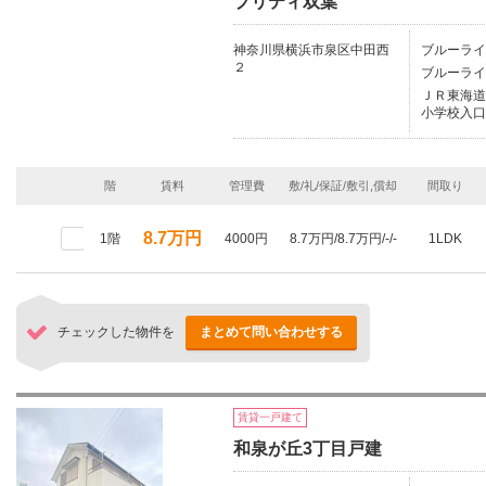
プリティ双葉
神奈川県横浜市泉区中田西
ブルーライ
２
ブルーライ
ＪＲ東海道本
小学校入口
階
賃料
管理費
敷/礼/保証/敷引,償却
間取り
8.7万円
1階
4000円
8.7万円/8.7万円/-/-
1LDK
チェックした物件を
まとめて問い合わせする
賃貸一戸建て
和泉が丘3丁目戸建