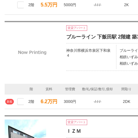
5.5万円
2階
5000円
-/-/-/-
2K
賃貸アパート
ブルーライン 下飯田駅 2階建 築
神奈川県横浜市泉区下和泉
ブルーライ
４
相鉄いずみ
相鉄いずみ
階
賃料
管理費
敷/礼/保証/敷引,償却
間取り
6.2万円
2階
3000円
-/-/-/-
2DK
新着
賃貸アパート
ＩＺＭ