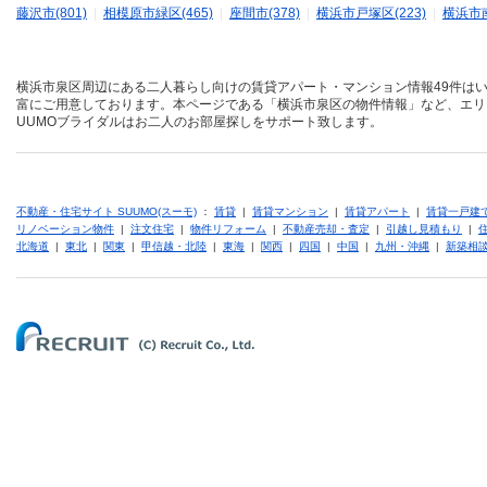
藤沢市(801)
|
相模原市緑区(465)
|
座間市(378)
|
横浜市戸塚区(223)
|
横浜市南
横浜市泉区周辺にある二人暮らし向けの賃貸アパート・マンション情報49件はい
富にご用意しております。本ページである「横浜市泉区の物件情報」など、エリ
UUMOブライダルはお二人のお部屋探しをサポート致します。
不動産・住宅サイト SUUMO(スーモ)
：
賃貸
|
賃貸マンション
|
賃貸アパート
|
賃貸一戸建
リノベーション物件
|
注文住宅
|
物件リフォーム
|
不動産売却・査定
|
引越し見積もり
|
北海道
|
東北
|
関東
|
甲信越・北陸
|
東海
|
関西
|
四国
|
中国
|
九州・沖縄
|
新築相