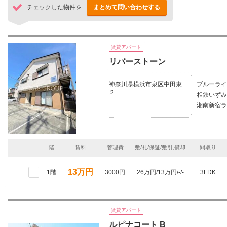
チェックした物件を
まとめて問い合わせする
賃貸アパート
リバーストーン
神奈川県横浜市泉区中田東
ブルーライ
２
相鉄いずみ
湘南新宿ラ
階
賃料
管理費
敷/礼/保証/敷引,償却
間取り
13万円
1階
3000円
26万円/13万円/-/-
3LDK
賃貸アパート
ルピナコート B