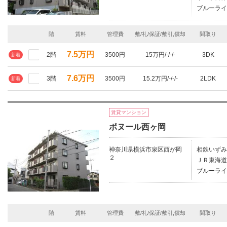
ブルーライ
階
賃料
管理費
敷/礼/保証/敷引,償却
間取り
7.5万円
2階
3500円
15万円/-/-/-
3DK
新着
7.6万円
3階
3500円
15.2万円/-/-/-
2LDK
新着
賃貸マンション
ボヌール西ヶ岡
神奈川県横浜市泉区西が岡
相鉄いずみ
２
ＪＲ東海道
ブルーライ
階
賃料
管理費
敷/礼/保証/敷引,償却
間取り