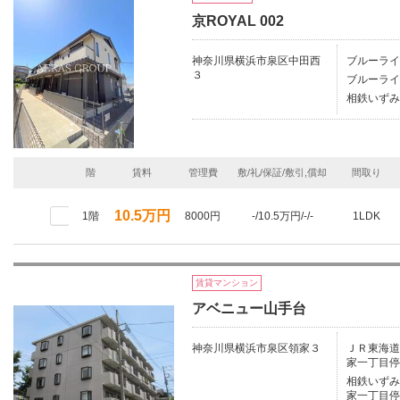
京ROYAL 002
神奈川県横浜市泉区中田西
ブルーライ
３
ブルーライ
相鉄いずみ
階
賃料
管理費
敷/礼/保証/敷引,償却
間取り
10.5万円
1階
8000円
-/10.5万円/-/-
1LDK
賃貸マンション
アベニュー山手台
神奈川県横浜市泉区領家３
ＪＲ東海道本
家一丁目停
相鉄いずみ野
家一丁目停