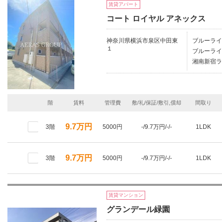
賃貸アパート
コート ロイヤル アネックス
神奈川県横浜市泉区中田東
ブルーライ
１
ブルーライ
湘南新宿ラ
階
賃料
管理費
敷/礼/保証/敷引,償却
間取り
9.7万円
3階
5000円
-/9.7万円/-/-
1LDK
9.7万円
3階
5000円
-/9.7万円/-/-
1LDK
賃貸マンション
グランデール緑園