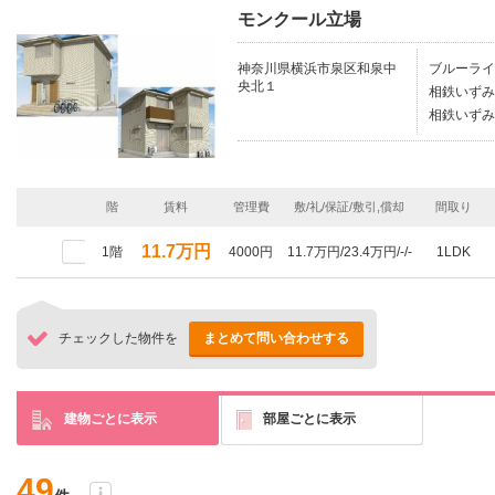
モンクール立場
神奈川県横浜市泉区和泉中
ブルーライ
央北１
相鉄いずみ
相鉄いずみ
階
賃料
管理費
敷/礼/保証/敷引,償却
間取り
11.7万円
1階
4000円
11.7万円/23.4万円/-/-
1LDK
チェックした物件を
まとめて問い合わせする
建物ごとに表示
部屋ごとに表示
49