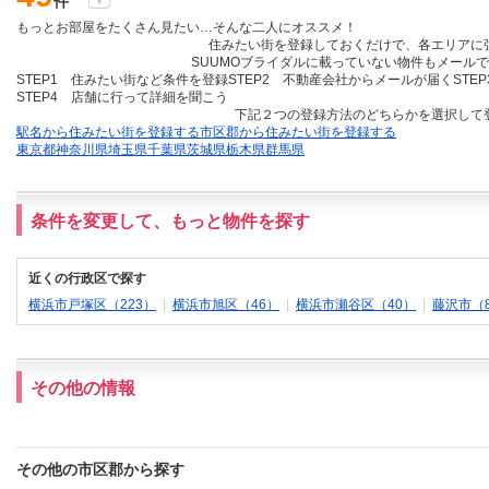
件
もっとお部屋をたくさん見たい…そんな二人にオススメ！
住みたい街を登録しておくだけ
で、各エリアに
SUUMOブライダルに載っていない物件も
メールで
STEP1 住みたい街など条件を登録
STEP2 不動産会社からメールが届く
STE
STEP4 店舗に行って詳細を聞こう
下記２つの登録方法のどちらかを選択して
駅名から住みたい街を登録する
市区郡から住みたい街を登録する
東京都
神奈川県
埼玉県
千葉県
茨城県
栃木県
群馬県
条件を変更して、もっと物件を探す
近くの行政区で探す
横浜市戸塚区（223）
|
横浜市旭区（46）
|
横浜市瀬谷区（40）
|
藤沢市（8
その他の情報
その他の市区郡から探す