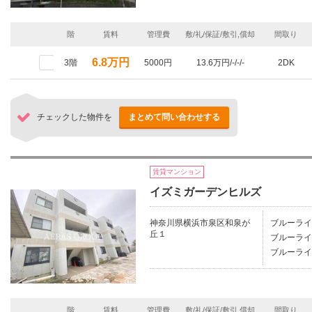
階
賃料
管理費
敷/礼/保証/敷引,償却
間取り
6.8万円
3階
5000円
13.6万円/-/-/-
2DK
チェックした物件を
まとめて問い合わせする
賃貸マンション
イズミガーデンヒルズ
神奈川県横浜市泉区和泉が
ブルーライ
丘１
ブルーライ
ブルーライ
階
賃料
管理費
敷/礼/保証/敷引,償却
間取り