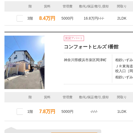
階
賃料
管理費
敷/礼/保証/敷引,償却
間取り
8.4万円
3階
5000円
16.8万円/-/-/-
2LDK
賃貸アパート
コンフォートヒルズ I番館
神奈川県横浜市泉区岡津町
相鉄いずみ
ＪＲ東海道本
校入口［岡
相鉄いずみ
階
賃料
管理費
敷/礼/保証/敷引,償却
間取り
7.8万円
1階
5000円
-/-/-/-
1LDK