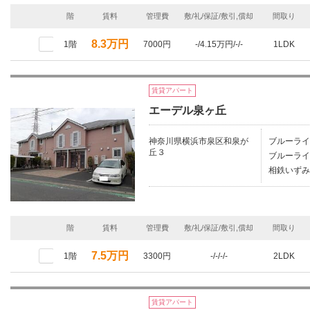
階
賃料
管理費
敷/礼/保証/敷引,償却
間取り
8.3万円
1階
7000円
-/4.15万円/-/-
1LDK
賃貸アパート
エーデル泉ヶ丘
神奈川県横浜市泉区和泉が
ブルーライ
丘３
ブルーライ
相鉄いずみ
階
賃料
管理費
敷/礼/保証/敷引,償却
間取り
7.5万円
1階
3300円
-/-/-/-
2LDK
賃貸アパート