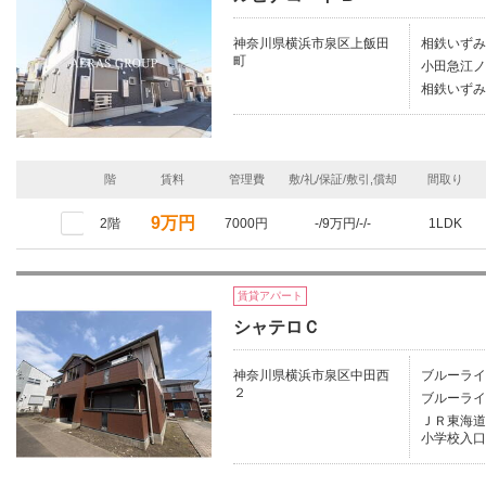
神奈川県横浜市泉区上飯田
相鉄いずみ
町
小田急江ノ
相鉄いずみ
階
賃料
管理費
敷/礼/保証/敷引,償却
間取り
9万円
2階
7000円
-/9万円/-/-
1LDK
賃貸アパート
シャテロＣ
神奈川県横浜市泉区中田西
ブルーライ
２
ブルーライ
ＪＲ東海道本
小学校入口