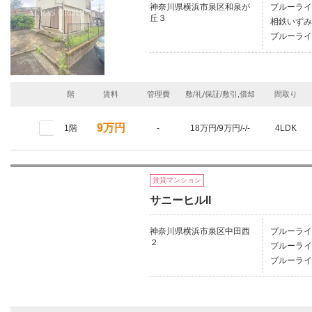
神奈川県横浜市泉区和泉が
ブルーライ
丘３
相鉄いずみ
ブルーライ
階
賃料
管理費
敷/礼/保証/敷引,償却
間取り
9万円
1階
-
18万円/9万円/-/-
4LDK
賃貸マンション
サニーヒルII
神奈川県横浜市泉区中田西
ブルーライ
２
ブルーライ
ブルーライ