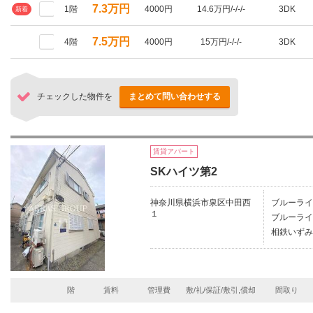
7.3万円
1階
4000円
14.6万円/-/-/-
3DK
新着
7.5万円
4階
4000円
15万円/-/-/-
3DK
チェックした物件を
まとめて問い合わせする
賃貸アパート
SKハイツ第2
神奈川県横浜市泉区中田西
ブルーライ
１
ブルーライ
相鉄いずみ
階
賃料
管理費
敷/礼/保証/敷引,償却
間取り