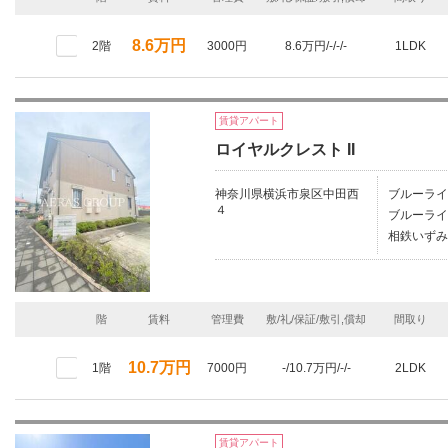
8.6万円
2階
3000円
8.6万円/-/-/-
1LDK
賃貸アパート
ロイヤルクレスト II
神奈川県横浜市泉区中田西
ブルーライ
４
ブルーライ
相鉄いずみ
階
賃料
管理費
敷/礼/保証/敷引,償却
間取り
10.7万円
1階
7000円
-/10.7万円/-/-
2LDK
賃貸アパート