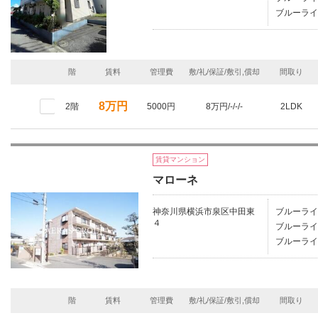
ブルーライ
階
賃料
管理費
敷/礼/保証/敷引,償却
間取り
8万円
2階
5000円
8万円/-/-/-
2LDK
賃貸マンション
マローネ
神奈川県横浜市泉区中田東
ブルーライ
４
ブルーライ
ブルーライ
階
賃料
管理費
敷/礼/保証/敷引,償却
間取り