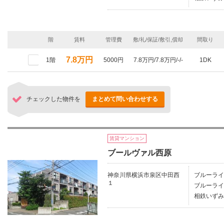
階
賃料
管理費
敷/礼/保証/敷引,償却
間取り
7.8万円
1階
5000円
7.8万円/7.8万円/-/-
1DK
チェックした物件を
まとめて問い合わせする
賃貸マンション
ブールヴァル西原
神奈川県横浜市泉区中田西
ブルーライ
１
ブルーライ
相鉄いずみ