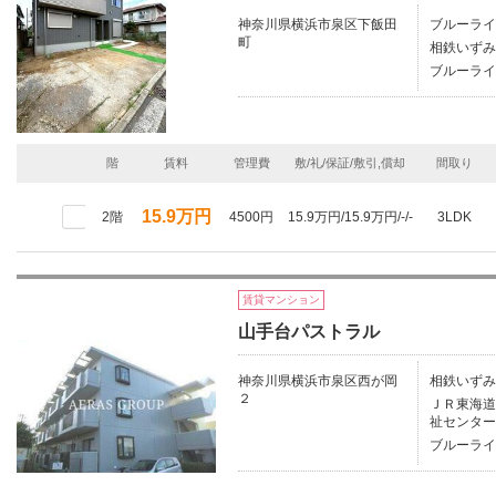
神奈川県横浜市泉区下飯田
ブルーライ
町
相鉄いずみ
ブルーライ
階
賃料
管理費
敷/礼/保証/敷引,償却
間取り
15.9万円
2階
4500円
15.9万円/15.9万円/-/-
3LDK
賃貸マンション
山手台パストラル
神奈川県横浜市泉区西が岡
相鉄いずみ
２
ＪＲ東海道本
祉センター
ブルーライ