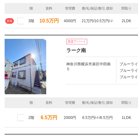
階
賃料
管理費
敷/礼/保証/敷引,償却
間取り
10.5万円
3階
4000円
21万円/10.5万円/-/-
2LDK
新着
賃貸アパート
ラーク南
神奈川県横浜市泉区中田南
ブルーライ
５
ブルーライ
ブルーライ
階
賃料
管理費
敷/礼/保証/敷引,償却
間取り
6.5万円
2階
2000円
6.5万円/-/-/6.5万円
1LDK