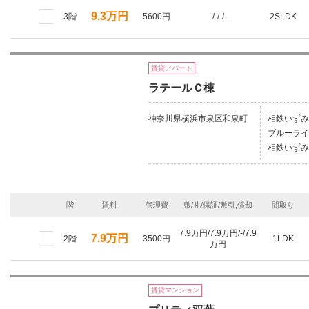
9.3万円
3階
5600円
-/-/-/-
2SLDK
賃貸アパート
ラテールＣ棟
神奈川県横浜市泉区和泉町
相鉄いずみ
ブルーライ
相鉄いずみ
階
賃料
管理費
敷/礼/保証/敷引,償却
間取り
7.9万円/7.9万円/-/7.9
7.9万円
2階
3500円
1LDK
万円
賃貸マンション