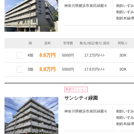
神奈川県横浜市泉区緑園６
相鉄いずみ
相鉄いずみ
相鉄本線/
階
賃料
管理費
敷/礼/保証/敷引,償却
間取り
8.6万円
4階
5000円
17.2万円/-/-/-
3DK
8.8万円
3階
5000円
17.6万円/-/-/-
3DK
賃貸マンション
サンシティ緑園
神奈川県横浜市泉区緑園６
相鉄いずみ
相鉄いずみ
相鉄本線/