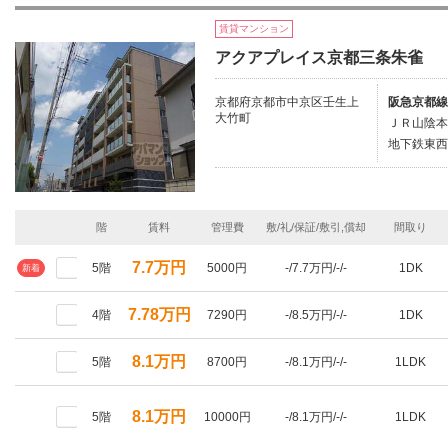
賃貸マンション
アクアプレイス京都三条朱雀
京都府京都市中京区壬生上
阪急京都線
大竹町
ＪＲ山陰本
地下鉄東西
階
賃料
管理費
敷/礼/保証/敷引,償却
間取り
7.7万円
5階
5000円
-/7.7万円/-/-
1DK
新着
7.78万円
4階
7290円
-/8.5万円/-/-
1DK
8.1万円
5階
8700円
-/8.1万円/-/-
1LDK
8.1万円
5階
10000円
-/8.1万円/-/-
1LDK