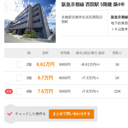
阪急京都線 西院駅 5階建 築4年
京都府京都市右京区西院日
阪急京都線
照町
地下鉄東西
ＪＲ山陰本
階
賃料
管理費
敷/礼/保証/敷引,償却
間取り
6.61万円
2階
6900円
-/6.61万円/-/-
1K
6.7万円
3階
8000円
-/7.3万円/-/-
1K
7.6万円
4階
5000円
-/7.6万円/-/-
1DK
新着
チェックした物件を
まとめて問い合わせする