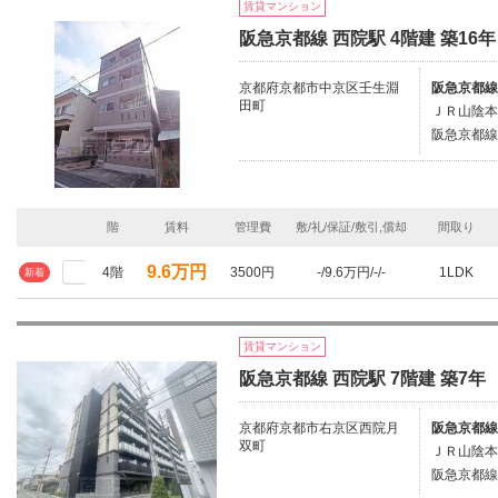
賃貸マンション
阪急京都線 西院駅 4階建 築16年
京都府京都市中京区壬生淵
阪急京都線
田町
ＪＲ山陰本
阪急京都線/
階
賃料
管理費
敷/礼/保証/敷引,償却
間取り
9.6万円
4階
3500円
-/9.6万円/-/-
1LDK
新着
賃貸マンション
阪急京都線 西院駅 7階建 築7年
京都府京都市右京区西院月
阪急京都線/
双町
ＪＲ山陰本
阪急京都線