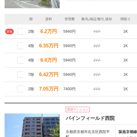
階
賃料
管理費
敷/礼/保証/敷引,償却
間取り
6.2万円
2階
5940円
-/-/-/-
1K
新着
6.35万円
4階
5940円
-/-/-/-
1K
6.4万円
4階
5940円
-/-/-/-
1K
6.42万円
7階
5940円
-/-/-/-
1K
7.05万円
2階
7400円
-/-/-/-
1K
賃貸マンション
パインフィールド西院
京都府京都市右京区西院平
阪急京都線
町