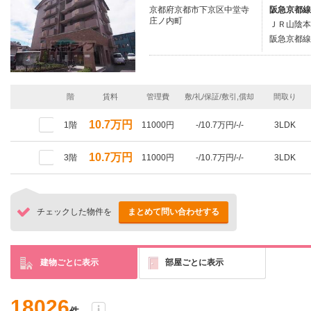
京都府京都市下京区中堂寺
阪急京都線/
庄ノ内町
ＪＲ山陰本
阪急京都線/
階
賃料
管理費
敷/礼/保証/敷引,償却
間取り
10.7万円
1階
11000円
-/10.7万円/-/-
3LDK
10.7万円
3階
11000円
-/10.7万円/-/-
3LDK
チェックした物件を
まとめて問い合わせする
建物ごとに表示
部屋ごとに表示
18026