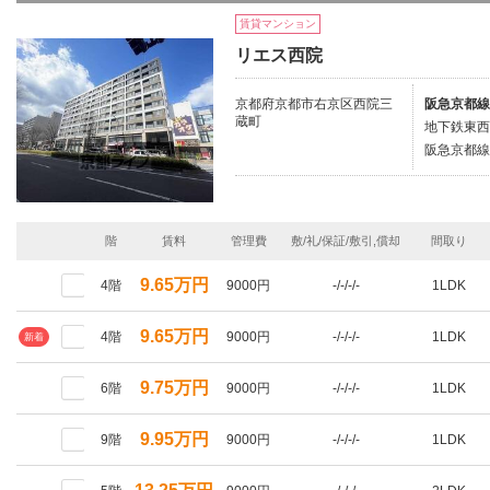
賃貸マンション
リエス西院
京都府京都市右京区西院三
阪急京都線
蔵町
地下鉄東西
阪急京都線/
階
賃料
管理費
敷/礼/保証/敷引,償却
間取り
9.65万円
4階
9000円
-/-/-/-
1LDK
9.65万円
4階
9000円
-/-/-/-
1LDK
新着
9.75万円
6階
9000円
-/-/-/-
1LDK
9.95万円
9階
9000円
-/-/-/-
1LDK