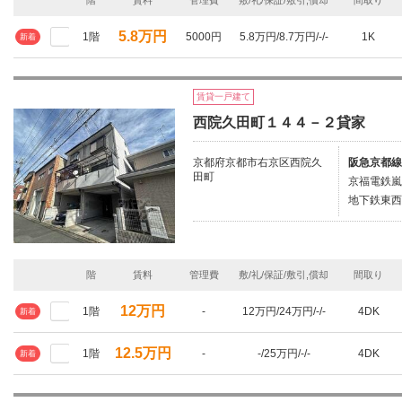
階
賃料
管理費
敷/礼/保証/敷引,償却
間取り
5.8万円
1階
5000円
5.8万円/8.7万円/-/-
1K
新着
賃貸一戸建て
西院久田町１４４－２貸家
京都府京都市右京区西院久
阪急京都線/
田町
京福電鉄嵐
地下鉄東西
階
賃料
管理費
敷/礼/保証/敷引,償却
間取り
12万円
1階
-
12万円/24万円/-/-
4DK
新着
12.5万円
1階
-
-/25万円/-/-
4DK
新着