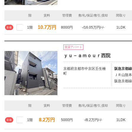
階
賃料
管理費
敷/礼/保証/敷引,償却
間取り
10.7万円
1階
8000円
-/16.05万円/-/-
1LDK
新着
賃貸アパート
ｙｕ－ａｍｏｕｒ西院
京都府京都市中京区壬生檜
阪急京都線
町
ＪＲ山陰本
阪急京都線/
階
賃料
管理費
敷/礼/保証/敷引,償却
間取り
8.2万円
1階
5000円
-/8.2万円/-/-
1LDK
新着