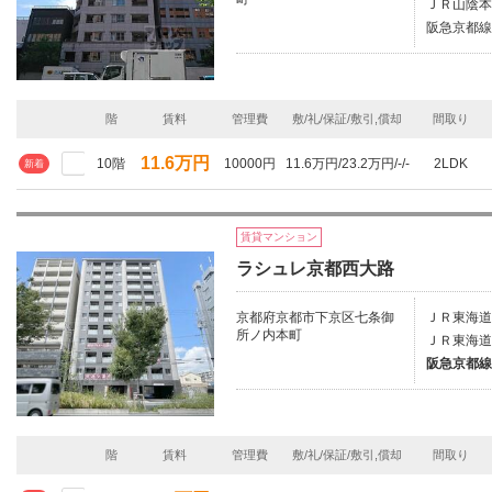
ＪＲ山陰本
阪急京都線/
階
賃料
管理費
敷/礼/保証/敷引,償却
間取り
11.6万円
10階
10000円
11.6万円/23.2万円/-/-
2LDK
新着
賃貸マンション
ラシュレ京都西大路
京都府京都市下京区七条御
ＪＲ東海道
所ノ内本町
ＪＲ東海道
阪急京都線/
階
賃料
管理費
敷/礼/保証/敷引,償却
間取り