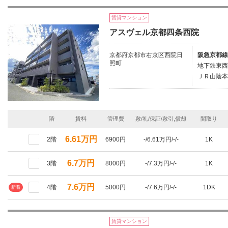
賃貸マンション
アスヴェル京都四条西院
京都府京都市右京区西院日
阪急京都線
照町
地下鉄東西
ＪＲ山陰本
階
賃料
管理費
敷/礼/保証/敷引,償却
間取り
6.61万円
2階
6900円
-/6.61万円/-/-
1K
6.7万円
3階
8000円
-/7.3万円/-/-
1K
7.6万円
4階
5000円
-/7.6万円/-/-
1DK
新着
賃貸マンション