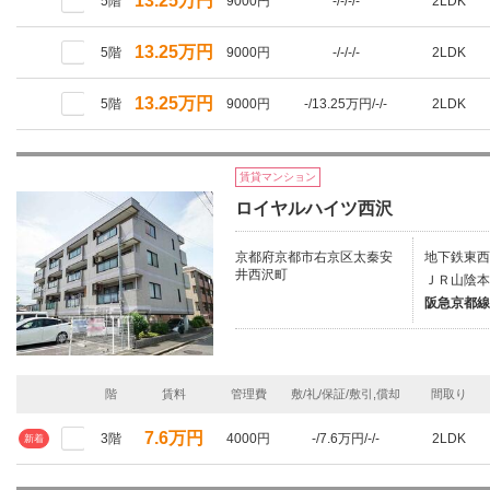
13.25万円
5階
9000円
-/-/-/-
2LDK
13.25万円
5階
9000円
-/-/-/-
2LDK
13.25万円
5階
9000円
-/13.25万円/-/-
2LDK
賃貸マンション
ロイヤルハイツ西沢
京都府京都市右京区太秦安
地下鉄東西
井西沢町
ＪＲ山陰本
阪急京都線/
階
賃料
管理費
敷/礼/保証/敷引,償却
間取り
7.6万円
3階
4000円
-/7.6万円/-/-
2LDK
新着