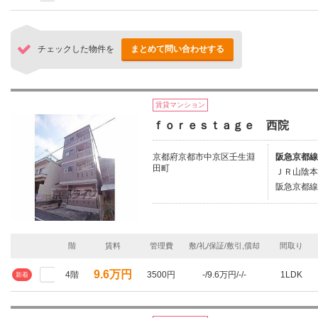
チェックした物件を
まとめて問い合わせする
賃貸マンション
ｆｏｒｅｓｔａｇｅ 西院
京都府京都市中京区壬生淵
阪急京都線
田町
ＪＲ山陰本
阪急京都線/
階
賃料
管理費
敷/礼/保証/敷引,償却
間取り
9.6万円
4階
3500円
-/9.6万円/-/-
1LDK
新着