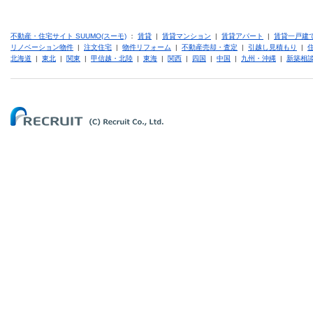
不動産・住宅サイト SUUMO(スーモ)
：
賃貸
|
賃貸マンション
|
賃貸アパート
|
賃貸一戸建
リノベーション物件
|
注文住宅
|
物件リフォーム
|
不動産売却・査定
|
引越し見積もり
|
北海道
|
東北
|
関東
|
甲信越・北陸
|
東海
|
関西
|
四国
|
中国
|
九州・沖縄
|
新築相