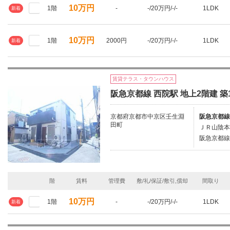
10万円
1階
-
-/20万円/-/-
1LDK
新着
10万円
1階
2000円
-/20万円/-/-
1LDK
新着
賃貸テラス・タウンハウス
阪急京都線 西院駅 地上2階建 築
京都府京都市中京区壬生淵
阪急京都線
田町
ＪＲ山陰本
阪急京都線/
階
賃料
管理費
敷/礼/保証/敷引,償却
間取り
10万円
1階
-
-/20万円/-/-
1LDK
新着