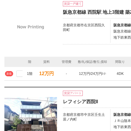
賃貸一戸建て
阪急京都線 西院駅 地上3階建 築
京都府京都市右京区西院久
阪急京都線/
田町
阪急京都線
地下鉄東西
階
賃料
管理費
敷/礼/保証/敷引,償却
間取り
12万円
1階
-
12万円/24万円/-/-
4DK
新着
賃貸アパート
レフィシア西院II
京都府京都市中京区壬生土
阪急京都線
居ノ内町
ＪＲ山陰本
地下鉄東西