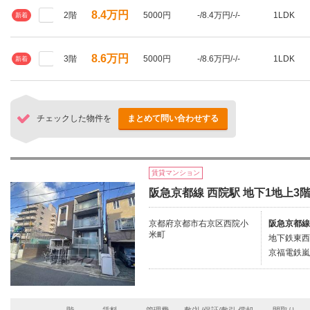
8.4万円
2階
5000円
-/8.4万円/-/-
1LDK
新着
8.6万円
3階
5000円
-/8.6万円/-/-
1LDK
新着
チェックした物件を
まとめて問い合わせする
賃貸マンション
阪急京都線 西院駅 地下1地上3階
京都府京都市右京区西院小
阪急京都線
米町
地下鉄東西
京福電鉄嵐