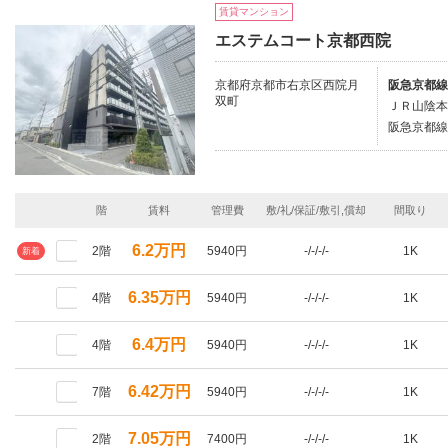
賃貸マンション
エステムコート京都西院
京都府京都市右京区西院月
阪急京都線/
双町
ＪＲ山陰本
阪急京都線
階
賃料
管理費
敷/礼/保証/敷引,償却
間取り
6.2万円
2階
5940円
-/-/-/-
1K
新着
6.35万円
4階
5940円
-/-/-/-
1K
6.4万円
4階
5940円
-/-/-/-
1K
6.42万円
7階
5940円
-/-/-/-
1K
7.05万円
2階
7400円
-/-/-/-
1K