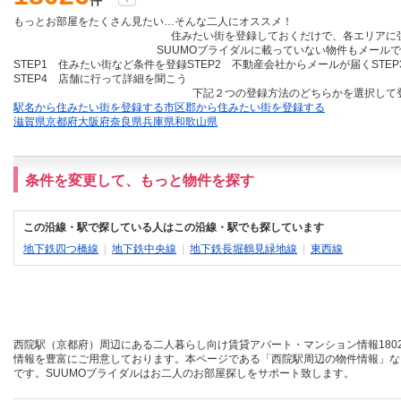
件
もっとお部屋をたくさん見たい…そんな二人にオススメ！
住みたい街を登録しておくだけ
で、各エリアに
SUUMOブライダルに載っていない物件も
メールで
STEP1 住みたい街など条件を登録
STEP2 不動産会社からメールが届く
STE
STEP4 店舗に行って詳細を聞こう
下記２つの登録方法のどちらかを選択して
駅名から住みたい街を登録する
市区郡から住みたい街を登録する
滋賀県
京都府
大阪府
奈良県
兵庫県
和歌山県
条件を変更して、もっと物件を探す
この沿線・駅で探している人はこの沿線・駅でも探しています
地下鉄四つ橋線
|
地下鉄中央線
|
地下鉄長堀鶴見緑地線
|
東西線
西院駅（京都府）周辺にある二人暮らし向け賃貸アパート・マンション情報180
情報を豊富にご用意しております。本ページである「西院駅周辺の物件情報」な
です。SUUMOブライダルはお二人のお部屋探しをサポート致します。