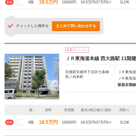
18.5万円
4階
10000円
18.5万円/37万円/-/-
2LDK
新着
チェックした物件を
まとめて問い合わせする
賃貸マンション
ＪＲ東海道本線 西大路駅 11階建
京都府京都市下京区七条御
ＪＲ東海道
所ノ内本町
ＪＲ東海道
阪急京都線/
階
賃料
管理費
敷/礼/保証/敷引,償却
間取り
18.5万円
4階
10000円
18.5万円/37万円/-/-
2LDK
新着