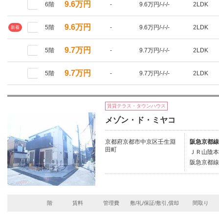
9.6万円
6階
-
9.6万円/-/-/-
2LDK
9.6万円
5階
-
9.6万円/-/-/-
2LDK
新着
9.7万円
5階
-
9.7万円/-/-/-
2LDK
9.7万円
5階
-
9.7万円/-/-/-
2LDK
賃貸テラス・タウンハウス
メゾン・ド・ミヤコ
京都府京都市中京区壬生淵
阪急京都線
田町
ＪＲ山陰本
阪急京都線/
階
賃料
管理費
敷/礼/保証/敷引,償却
間取り