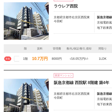
ラウレア西院
京都府京都市右京区西院東
阪急京都線
今田町
京福電鉄嵐
地下鉄東西
階
賃料
管理費
敷/礼/保証/敷引,償却
間取り
10.7万円
1階
8000円
-/16.05万円/-/-
1LDK
新着
賃貸マンション
阪急京都線 西院駅 8階建 築4年
京都府京都市右京区西院東
阪急京都線
今田町
京福電鉄嵐
地下鉄東西