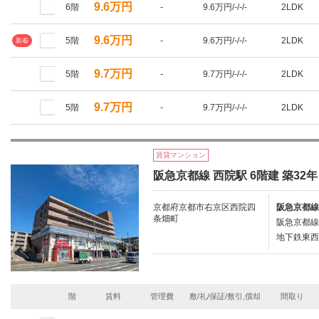
9.6万円
6階
-
9.6万円/-/-/-
2LDK
9.6万円
5階
-
9.6万円/-/-/-
2LDK
新着
9.7万円
5階
-
9.7万円/-/-/-
2LDK
9.7万円
5階
-
9.7万円/-/-/-
2LDK
賃貸マンション
阪急京都線 西院駅 6階建 築32年
京都府京都市右京区西院四
阪急京都線/
条畑町
阪急京都線
地下鉄東西
階
賃料
管理費
敷/礼/保証/敷引,償却
間取り