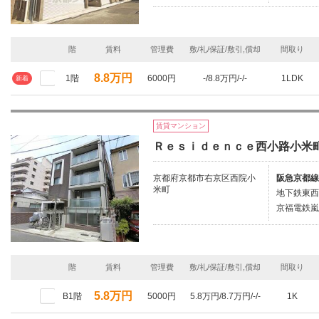
階
賃料
管理費
敷/礼/保証/敷引,償却
間取り
8.8万円
1階
6000円
-/8.8万円/-/-
1LDK
新着
賃貸マンション
Ｒｅｓｉｄｅｎｃｅ西小路小米
京都府京都市右京区西院小
阪急京都線
米町
地下鉄東西
京福電鉄嵐
階
賃料
管理費
敷/礼/保証/敷引,償却
間取り
5.8万円
B1階
5000円
5.8万円/8.7万円/-/-
1K