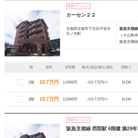
賃貸マンション
カーセン２２
京都府京都市下京区中堂寺
阪急京都線/
庄ノ内町
ＪＲ山陰本
阪急京都線/
階
賃料
管理費
敷/礼/保証/敷引,償却
間取り
10.7万円
1階
11000円
-/10.7万円/-/-
3LDK
10.7万円
3階
11000円
-/10.7万円/-/-
3LDK
賃貸マンション
阪急京都線 西院駅 6階建 築29年