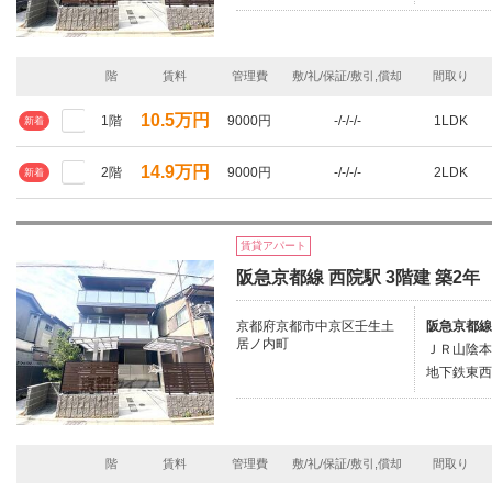
階
賃料
管理費
敷/礼/保証/敷引,償却
間取り
10.5万円
1階
9000円
-/-/-/-
1LDK
新着
14.9万円
2階
9000円
-/-/-/-
2LDK
新着
賃貸アパート
阪急京都線 西院駅 3階建 築2年
京都府京都市中京区壬生土
阪急京都線
居ノ内町
ＪＲ山陰本
地下鉄東西
階
賃料
管理費
敷/礼/保証/敷引,償却
間取り