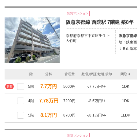
賃貸マンション
阪急京都線 西院駅 7階建 築8年
京都府京都市中京区壬生上
阪急京都線
大竹町
地下鉄東西
ＪＲ山陰本
階
賃料
管理費
敷/礼/保証/敷引,償却
間取り
7.7万円
5階
5000円
-/7.7万円/-/-
1DK
新着
7.78万円
4階
7290円
-/8.5万円/-/-
1DK
8.1万円
5階
8700円
-/8.1万円/-/-
1LDK
賃貸マンション