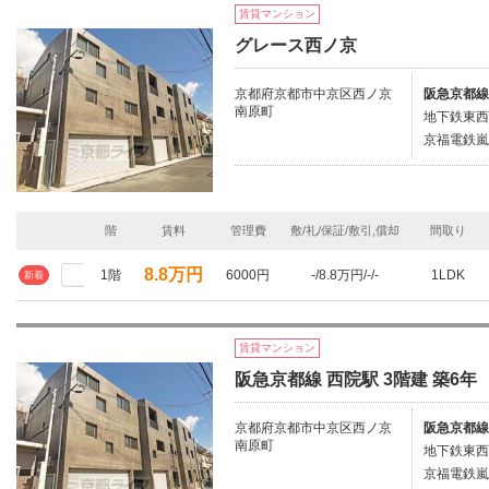
賃貸マンション
グレース西ノ京
京都府京都市中京区西ノ京
阪急京都線
南原町
地下鉄東西
京福電鉄嵐
階
賃料
管理費
敷/礼/保証/敷引,償却
間取り
8.8万円
1階
6000円
-/8.8万円/-/-
1LDK
新着
賃貸マンション
阪急京都線 西院駅 3階建 築6年
京都府京都市中京区西ノ京
阪急京都線
南原町
地下鉄東西
京福電鉄嵐