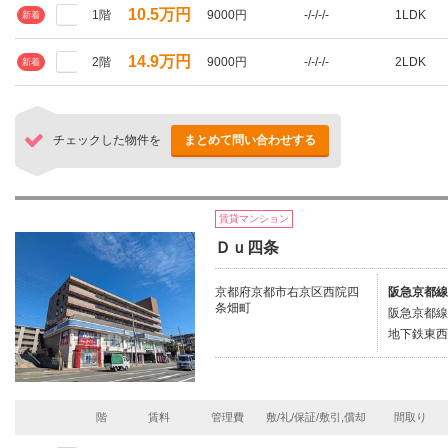
10.5万円
1階
9000円
-/-/-/-
1LDK
新着
14.9万円
2階
9000円
-/-/-/-
2LDK
新着
チェックした物件を
まとめて問い合わせする
賃貸マンション
Ｄｕ四条
京都府京都市右京区西院四
阪急京都線/
条畑町
阪急京都線
地下鉄東西
階
賃料
管理費
敷/礼/保証/敷引,償却
間取り