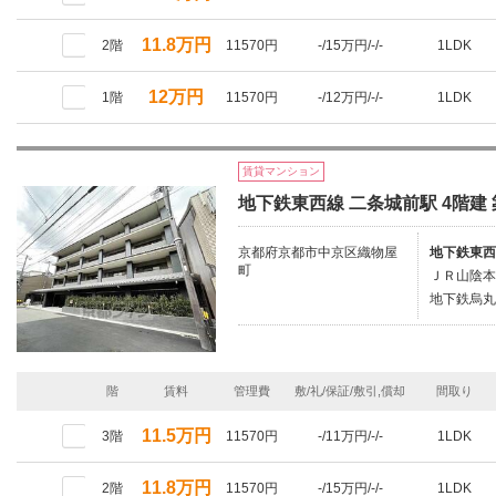
11.8万円
2階
11570円
-/15万円/-/-
1LDK
12万円
1階
11570円
-/12万円/-/-
1LDK
賃貸マンション
地下鉄東西線 二条城前駅 4階建 
京都府京都市中京区織物屋
地下鉄東西
町
ＪＲ山陰本
地下鉄烏丸
階
賃料
管理費
敷/礼/保証/敷引,償却
間取り
11.5万円
3階
11570円
-/11万円/-/-
1LDK
11.8万円
2階
11570円
-/15万円/-/-
1LDK