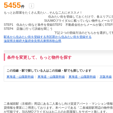
5455
件
もっとお部屋をたくさん見たい…そんな二人にオススメ！
住みたい街を登録しておくだけ
で、各エリアに
SUUMOブライダルに載っていない物件も
メールで
STEP1 住みたい街など条件を登録
STEP2 不動産会社からメールが届く
STE
STEP4 店舗に行って詳細を聞こう
下記２つの登録方法のどちらかを選択して
駅名から住みたい街を登録する
市区郡から住みたい街を登録する
滋賀県
京都府
大阪府
奈良県
兵庫県
和歌山県
条件を変更して、もっと物件を探す
この沿線・駅で探している人はこの沿線・駅でも探しています
東海道・山陽新幹線
|
東海道・山陽新幹線
|
東海道・山陽新幹線
|
京阪本線
二条城前駅（京都府）周辺にある二人暮らし向け賃貸アパート・マンション情報5
貸情報を豊富にご用意しております。本ページである「二条城前駅周辺の物件情
が可能です。SUUMOブライダルはお二人のお部屋探しをサポート致します。