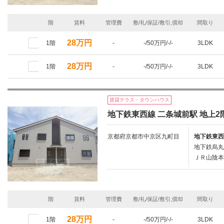
階
賃料
管理費
敷/礼/保証/敷引,償却
間取り
28万円
1階
-
-/50万円/-/-
3LDK
28万円
1階
-
-/50万円/-/-
3LDK
賃貸テラス・タウンハウス
地下鉄東西線 二条城前駅 地上2
京都府京都市中京区九町目
地下鉄東西
地下鉄烏丸
ＪＲ山陰本
階
賃料
管理費
敷/礼/保証/敷引,償却
間取り
28万円
1階
-
-/50万円/-/-
3LDK