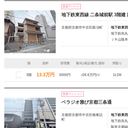
賃貸アパート
地下鉄東西線 二条城前駅 3階建 
京都府京都市中京区鍛冶町
地下鉄東西
地下鉄烏丸
ＪＲ山陰本
階
賃料
管理費
敷/礼/保証/敷引,償却
間取り
13.3万円
3階
5000円
-/26.6万円/-/-
1LDK
賃貸マンション
ベラジオ雅び京都三条通
京都府京都市中京区橋東詰
地下鉄東西
町
地下鉄烏丸
阪急京都線/