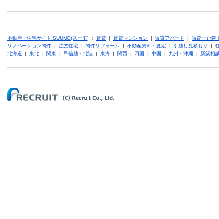
不動産・住宅サイト SUUMO(スーモ)
：
賃貸
|
賃貸マンション
|
賃貸アパート
|
賃貸一戸建
リノベーション物件
|
注文住宅
|
物件リフォーム
|
不動産売却・査定
|
引越し見積もり
|
北海道
|
東北
|
関東
|
甲信越・北陸
|
東海
|
関西
|
四国
|
中国
|
九州・沖縄
|
新築相