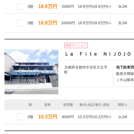
18.9万円
3階
5000円
18.9万円/18.9万円/-/-
3LDK
18.9万円
3階
10000円
18.9万円/18.9万円/-/-
3LDK
賃貸マンション
Ｌａ Ｆｉｔｅ ＮＩＪＯＪＯ
京都府京都市中京区大文字
地下鉄東西
町
阪急京都線/
ＪＲ山陰本
階
賃料
管理費
敷/礼/保証/敷引,償却
間取り
10.3万円
2階
8000円
10.3万円/10.3万円/-/-
1LDK