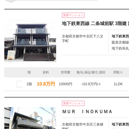
賃貸マンション
地下鉄東西線 二条城前駅 3階建 
京都府京都市中京区下八文
地下鉄東西
字町
阪急京都線
地下鉄烏丸
階
賃料
管理費
敷/礼/保証/敷引,償却
間取り
10.8万円
1階
10000円
-/10.8万円/-/-
1LDK
賃貸マンション
ＭＵＲ ＩＮＯＫＵＭＡ
京都府京都市中京区三条猪
地下鉄東西