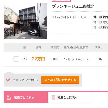
ブランネージュ二条城北
京都府京都市上京区一町目
地下鉄東西
地下鉄烏丸
地下鉄東西
階
賃料
管理費
敷/礼/保証/敷引,償却
間取り
7.2万円
1階
8000円
7.2万円/14.4万円/-/-
1DK
チェックした物件を
まとめて問い合わせする
建物ごとに表示
部屋ごとに表示