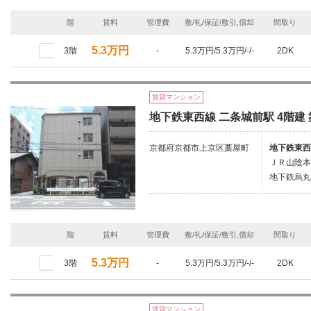
階
賃料
管理費
敷/礼/保証/敷引,償却
間取り
5.3万円
3階
-
5.3万円/5.3万円/-/-
2DK
賃貸マンション
地下鉄東西線 二条城前駅 4階建 
京都府京都市上京区藁屋町
地下鉄東西
ＪＲ山陰本
地下鉄烏丸
階
賃料
管理費
敷/礼/保証/敷引,償却
間取り
5.3万円
3階
-
5.3万円/5.3万円/-/-
2DK
賃貸マンション