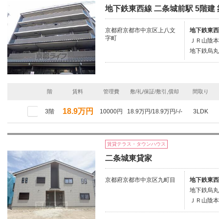
地下鉄東西線 二条城前駅 5階建 
京都府京都市中京区上八文
地下鉄東西
字町
ＪＲ山陰本
地下鉄烏丸
階
賃料
管理費
敷/礼/保証/敷引,償却
間取り
18.9万円
3階
10000円
18.9万円/18.9万円/-/-
3LDK
賃貸テラス・タウンハウス
二条城東貸家
京都府京都市中京区九町目
地下鉄東西
地下鉄烏丸
ＪＲ山陰本