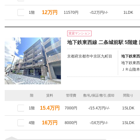
12万円
1階
11570円
-/12万円/-/-
1LDK
賃貸マンション
地下鉄東西線 二条城前駅 5階建 
京都府京都市中京区九町目
地下鉄東西
地下鉄東西
ＪＲ山陰本
階
賃料
管理費
敷/礼/保証/敷引,償却
間取り
15.4万円
1階
7000円
-/15.4万円/-/-
1SLDK
16万円
4階
8000円
-/16万円/-/-
1SLDK