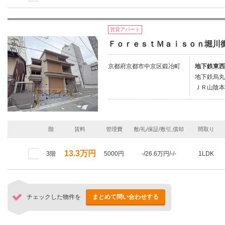
賃貸アパート
ＦｏｒｅｓｔＭａｉｓｏｎ堀川
京都府京都市中京区鍛冶町
地下鉄東西
地下鉄烏丸
ＪＲ山陰本
階
賃料
管理費
敷/礼/保証/敷引,償却
間取り
13.3万円
3階
5000円
-/26.6万円/-/-
1LDK
チェックした物件を
まとめて問い合わせする