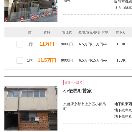
熊町
阪急京都線
ＪＲ山陰本
階
賃料
管理費
敷/礼/保証/敷引,償却
間取り
11万円
1階
9000円
6.5万円/11万円/-/-
1LDK
11.5万円
1階
9000円
6.5万円/15万円/-/-
1LDK
賃貸一戸建て
小伝馬町貸家
京都府京都市上京区小伝馬
地下鉄東西
町
地下鉄烏丸
地下鉄烏丸