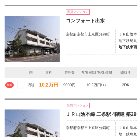
賃貸マンション
コンフォート出水
京都府京都市上京区分銅町
ＪＲ山陰本
地下鉄烏丸
地下鉄東西
階
賃料
管理費
敷/礼/保証/敷引,償却
間取り
10.2万円
3階
9000円
10.2万円/-/-/-
2DK
新着
賃貸マンション
ＪＲ山陰本線 二条駅 4階建 築2
京都府京都市上京区分銅町
ＪＲ山陰本
地下鉄烏丸