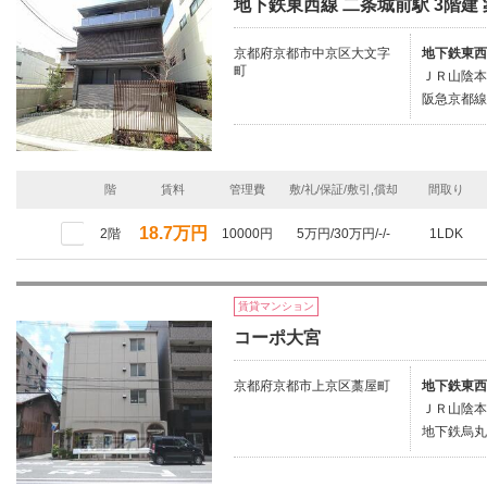
地下鉄東西線 二条城前駅 3階建 
京都府京都市中京区大文字
地下鉄東西
町
ＪＲ山陰本
阪急京都線/
階
賃料
管理費
敷/礼/保証/敷引,償却
間取り
18.7万円
2階
10000円
5万円/30万円/-/-
1LDK
賃貸マンション
コーポ大宮
京都府京都市上京区藁屋町
地下鉄東西
ＪＲ山陰本
地下鉄烏丸