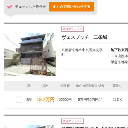
チェックした物件を
まとめて問い合わせする
賃貸マンション
ヴェスプッチ 二条城
京都府京都市中京区大文字
地下鉄東西
町
ＪＲ山陰本
阪急京都線/
階
賃料
管理費
敷/礼/保証/敷引,償却
間取り
18.7万円
2階
10000円
5万円/30万円/-/-
1LDK
賃貸マンション