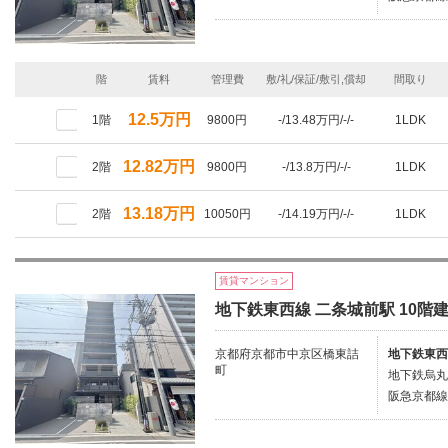
階
賃料
管理費
敷/礼/保証/敷引,償却
間取り
12.5万円
1階
9800円
-/13.48万円/-/-
1LDK
12.82万円
2階
9800円
-/13.8万円/-/-
1LDK
13.18万円
2階
10050円
-/14.19万円/-/-
1LDK
賃貸マンション
地下鉄東西線 二条城前駅 10階建
京都府京都市中京区橋東詰
地下鉄東西
町
地下鉄烏丸
阪急京都線/