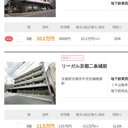
地下鉄東西
階
賃料
管理費
敷/礼/保証/敷引,償却
間取り
10.2万円
3階
9000円
10.2万円/-/-/-
2DK
新着
賃貸マンション
リーガル京都二条城前
京都府京都市中京区織物屋
地下鉄東西
町
ＪＲ山陰本
地下鉄烏丸
階
賃料
管理費
敷/礼/保証/敷引,償却
間取り
11.5万円
3階
11570円
-/11万円/-/-
1LDK