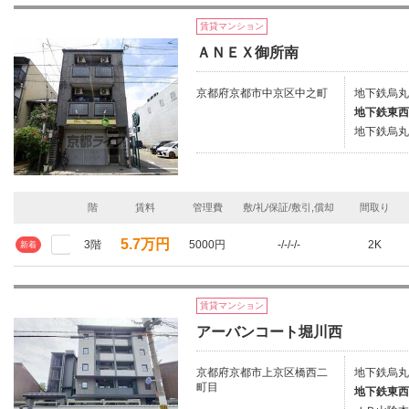
賃貸マンション
ＡＮＥＸ御所南
京都府京都市中京区中之町
地下鉄烏丸
地下鉄東西
地下鉄烏丸
階
賃料
管理費
敷/礼/保証/敷引,償却
間取り
5.7万円
3階
5000円
-/-/-/-
2K
新着
賃貸マンション
アーバンコート堀川西
京都府京都市上京区橋西二
地下鉄烏丸
町目
地下鉄東西