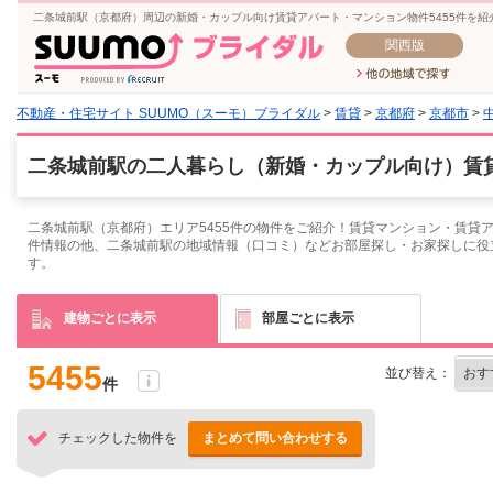
二条城前駅（京都府）周辺の新婚・カップル向け賃貸アパート・マンション物件5455件を
関西版
不動産・住宅サイト SUUMO（スーモ）ブライダル
>
賃貸
>
京都府
>
京都市
>
二条城前駅の二人暮らし（新婚・カップル向け）賃貸
二条城前駅（京都府）エリア5455件の物件をご紹介！賃貸マンション・賃貸
件情報の他、二条城前駅の地域情報（口コミ）などお部屋探し・お家探しに役
す。
建物ごとに表示
部屋ごとに表示
5455
並び替え：
件
チェックした物件を
まとめて問い合わせする