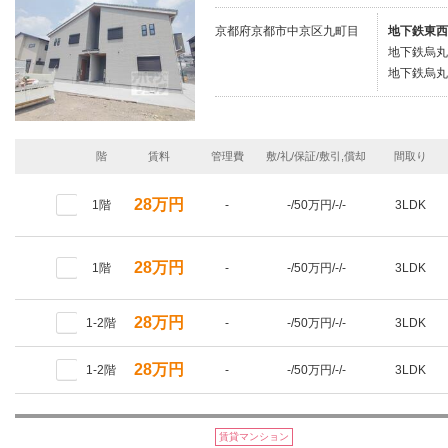
京都府京都市中京区九町目
地下鉄東西
地下鉄烏丸
地下鉄烏丸
階
賃料
管理費
敷/礼/保証/敷引,償却
間取り
28万円
1階
-
-/50万円/-/-
3LDK
28万円
1階
-
-/50万円/-/-
3LDK
28万円
1-2階
-
-/50万円/-/-
3LDK
28万円
1-2階
-
-/50万円/-/-
3LDK
賃貸マンション