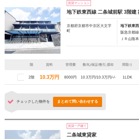
賃貸マンション
地下鉄東西線 二条城前駅 3階建 
京都府京都市中京区大文字
地下鉄東西
町
阪急京都線/
ＪＲ山陰本
階
賃料
管理費
敷/礼/保証/敷引,償却
間取り
10.3万円
2階
8000円
10.3万円/10.3万円/-/-
1LDK
チェックした物件を
まとめて問い合わせする
賃貸一戸建て
二条城東貸家