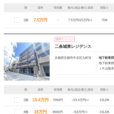
階
賃料
管理費
敷/礼/保証/敷引,償却
間取り
7.5万円
1階
-
7.5万円/15万円/-/-
7DK
賃貸マンション
二条城東レジデンス
京都府京都市中京区九町目
地下鉄東西
地下鉄東西
ＪＲ山陰本
階
賃料
管理費
敷/礼/保証/敷引,償却
間取り
15.4万円
1階
7000円
-/15.4万円/-/-
1SLDK
16万円
4階
8000円
-/16万円/-/-
1SLDK