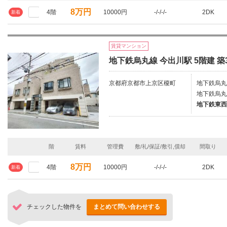
8万円
4階
10000円
-/-/-/-
2DK
新着
賃貸マンション
地下鉄烏丸線 今出川駅 5階建 築
京都府京都市上京区榎町
地下鉄烏丸
地下鉄烏丸
地下鉄東西
階
賃料
管理費
敷/礼/保証/敷引,償却
間取り
8万円
4階
10000円
-/-/-/-
2DK
新着
チェックした物件を
まとめて問い合わせする