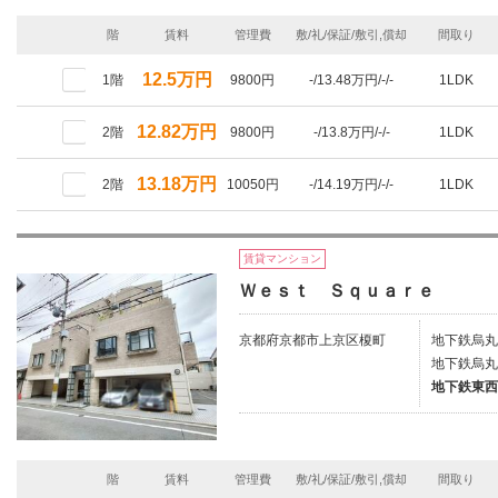
階
賃料
管理費
敷/礼/保証/敷引,償却
間取り
12.5万円
1階
9800円
-/13.48万円/-/-
1LDK
12.82万円
2階
9800円
-/13.8万円/-/-
1LDK
13.18万円
2階
10050円
-/14.19万円/-/-
1LDK
賃貸マンション
Ｗｅｓｔ Ｓｑｕａｒｅ
京都府京都市上京区榎町
地下鉄烏丸
地下鉄烏丸
地下鉄東西
階
賃料
管理費
敷/礼/保証/敷引,償却
間取り