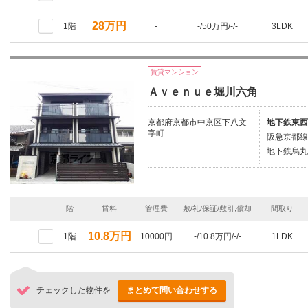
28万円
1階
-
-/50万円/-/-
3LDK
賃貸マンション
Ａｖｅｎｕｅ堀川六角
京都府京都市中京区下八文
地下鉄東西
字町
阪急京都線
地下鉄烏丸
階
賃料
管理費
敷/礼/保証/敷引,償却
間取り
10.8万円
1階
10000円
-/10.8万円/-/-
1LDK
チェックした物件を
まとめて問い合わせする