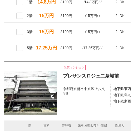
14.8万円
1階
8100円
-/14.8万円/-/-
2LDK
15万円
2階
8100円
-/15万円/-/-
2LDK
15万円
3階
8100円
-/15万円/-/-
2LDK
17.25万円
5階
8100円
-/17.25万円/-/-
2LDK
賃貸マンション
プレサンスロジェ二条城前
京都府京都市中京区上八文
地下鉄東西
字町
地下鉄烏丸
地下鉄東西
階
賃料
管理費
敷/礼/保証/敷引,償却
間取り