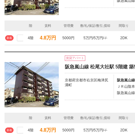
阪急嵐山線/
階
賃料
管理費
敷/礼/保証/敷引,償却
間取り
4.8万円
4階
5000円
5万円/5万円/-/-
2DK
新着
賃貸アパート
阪急嵐山線 松尾大社駅 5階建 築
京都府京都市右京区梅津尻
阪急嵐山線
溝町
ＪＲ山陰本
阪急嵐山線/
階
賃料
管理費
敷/礼/保証/敷引,償却
間取り
4.8万円
4階
5000円
5万円/5万円/-/-
2DK
新着