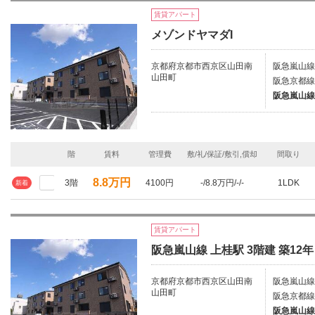
賃貸アパート
メゾンドヤマダI
京都府京都市西京区山田南
阪急嵐山線/
山田町
阪急京都線/
阪急嵐山線
階
賃料
管理費
敷/礼/保証/敷引,償却
間取り
8.8万円
3階
4100円
-/8.8万円/-/-
1LDK
新着
賃貸アパート
阪急嵐山線 上桂駅 3階建 築12年
京都府京都市西京区山田南
阪急嵐山線/
山田町
阪急京都線/
阪急嵐山線