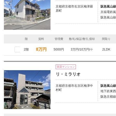
京都府京都市右京区梅津罧
阪急嵐山線
原町
京福電鉄嵐
阪急嵐山線/
階
賃料
管理費
敷/礼/保証/敷引,償却
間取り
8万円
2階
5000円
3万円/10万円/-/-
2LDK
賃貸マンション
リ・ミラリオ
京都府京都市右京区梅津中
阪急嵐山線
村町
地下鉄東西
阪急京都線/