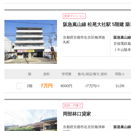
賃貸マンション
阪急嵐山線 松尾大社駅 5階建 築
京都府京都市右京区梅津徳
阪急嵐山線
丸町
京福電鉄嵐
ＪＲ山陰本
階
賃料
管理費
敷/礼/保証/敷引,償却
間取り
7万円
2階
8000円
-/7万円/-/-
1LDK
賃貸一戸建て
岡部林口貸家
京都府京都市右京区梅津林
阪急嵐山線