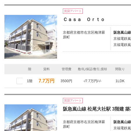
賃貸アパート
Ｃａｓａ Ｏｒｔｏ
京都府京都市右京区梅津罧
阪急嵐山線
原町
京福電鉄嵐
京福電鉄嵐
階
賃料
管理費
敷/礼/保証/敷引,償却
間取り
7.7万円
1階
3500円
-/7.7万円/-/-
1LDK
賃貸アパート
阪急嵐山線 松尾大社駅 3階建 築
京都府京都市右京区梅津罧
阪急嵐山線
原町
京福電鉄嵐