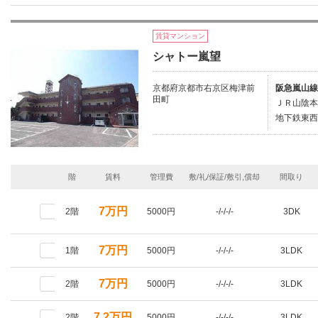
賃貸マンション
シャトー嵐望
京都府京都市右京区梅津前
阪急嵐山線
田町
ＪＲ山陰本
地下鉄東西
階
賃料
管理費
敷/礼/保証/敷引,償却
間取り
7万円
2階
5000円
-/-/-/-
3DK
7万円
1階
5000円
-/-/-/-
3LDK
7万円
2階
5000円
-/-/-/-
3LDK
7.2万円
2階
5000円
-/-/-/-
3LDK