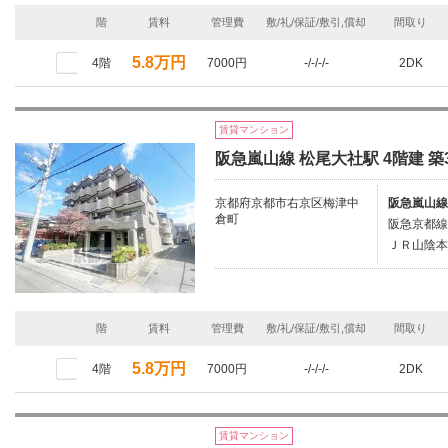
階
賃料
管理費
敷/礼/保証/敷引,償却
間取り
5.8万円
4階
7000円
-/-/-/-
2DK
賃貸マンション
阪急嵐山線 松尾大社駅 4階建 築
京都府京都市右京区梅津中
阪急嵐山線
倉町
阪急京都線
ＪＲ山陰本
階
賃料
管理費
敷/礼/保証/敷引,償却
間取り
5.8万円
4階
7000円
-/-/-/-
2DK
賃貸マンション