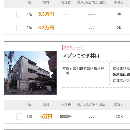
階
賃料
管理費
敷/礼/保証/敷引,償却
間取り
5.3万円
1階
-
-/-/-/-
2K
5.3万円
2階
-
-/-/-/-
2K
賃貸マンション
メゾンこやま林口
京都府京都市右京区梅津林
京福電鉄嵐
口町
阪急嵐山線
京都市バス
階
賃料
管理費
敷/礼/保証/敷引,償却
間取り
6万円
1階
5000円
-/-/-/-
2DK