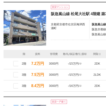
賃貸マンション
阪急嵐山線 松尾大社駅 4階建 築
京都府京都市右京区梅津西
阪急嵐山線
浦町
阪急京都線/
阪急嵐山線/
階
賃料
管理費
敷/礼/保証/敷引,償却
間取り
7.2万円
2階
3000円
-/15万円/-/-
2DK
7.5万円
3階
3000円
-/15万円/-/-
2LDK
8.4万円
3階
3000円
-/16万円/-/-
2DK
賃貸一戸建て