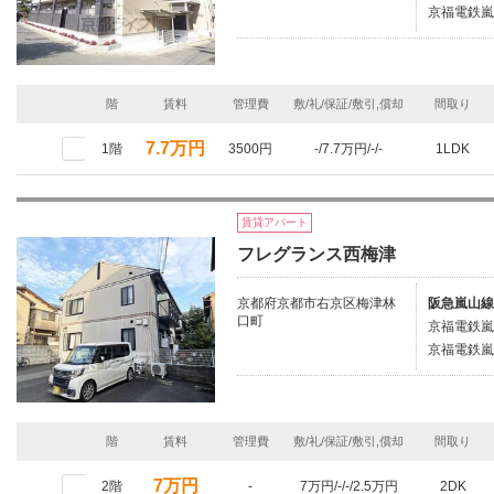
京福電鉄嵐
階
賃料
管理費
敷/礼/保証/敷引,償却
間取り
7.7万円
1階
3500円
-/7.7万円/-/-
1LDK
賃貸アパート
フレグランス西梅津
京都府京都市右京区梅津林
阪急嵐山線
口町
京福電鉄嵐
京福電鉄嵐
階
賃料
管理費
敷/礼/保証/敷引,償却
間取り
7万円
2階
-
7万円/-/-/2.5万円
2DK