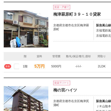
賃貸一戸建て
梅津罧原町３９－１０貸家
京都府京都市右京区梅津罧
阪急嵐山線
原町
京福電鉄嵐
京福電鉄北
階
賃料
管理費
敷/礼/保証/敷引,償却
間取り
5万円
1階
5000円
-/-/-/-
2LDK
新着
賃貸アパート
梅の宮ハイツ
京都府京都市右京区梅津尻
阪急嵐山線
溝町
ＪＲ山陰本