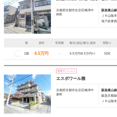
京都府京都市右京区梅津中
阪急嵐山線
村町
ＪＲ山陰本
地下鉄東西
階
賃料
管理費
敷/礼/保証/敷引,償却
間取り
6.5万円
1階
-
6.5万円/6.5万円/-/-
5DK
賃貸マンション
エスポワール雅
京都府京都市右京区梅津中
阪急嵐山線
倉町
阪急京都線
ＪＲ山陰本