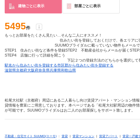
建物ごとに表示
部屋ごとに表示
5495
件
もっとお部屋をたくさん見たい…そんな二人にオススメ！
住みたい街を登録しておくだけ
で、各エリアに
SUUMOブライダルに載っていない物件も
メールで
STEP1 住みたい街など条件を登録
STEP2 不動産会社からメールが届く
STE
STEP4 店舗に行って詳細を聞こう
下記２つの登録方法のどちらかを選択して
駅名から住みたい街を登録する
市区郡から住みたい街を登録する
滋賀県
京都府
大阪府
奈良県
兵庫県
和歌山県
松尾大社駅（京都府）周辺にある二人暮らし向け賃貸アパート・マンション情報5
貸情報を豊富にご用意しております。本ページである「松尾大社駅周辺の物件情
が可能です。SUUMOブライダルはお二人のお部屋探しをサポート致します。
不動産・住宅サイト SUUMO(スーモ)
：
賃貸
|
賃貸マンション
|
賃貸アパート
|
賃貸一戸建