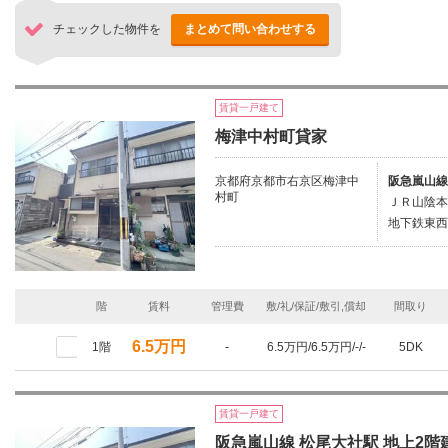
チェックした物件を
まとめて問い合わせする
賃貸一戸建て
梅津中村町貸家
京都府京都市右京区梅津中
阪急嵐山線
村町
ＪＲ山陰本
地下鉄東西
階
賃料
管理費
敷/礼/保証/敷引,償却
間取り
6.5万円
1階
-
6.5万円/6.5万円/-/-
5DK
賃貸一戸建て
阪急嵐山線 松尾大社駅 地上2階建