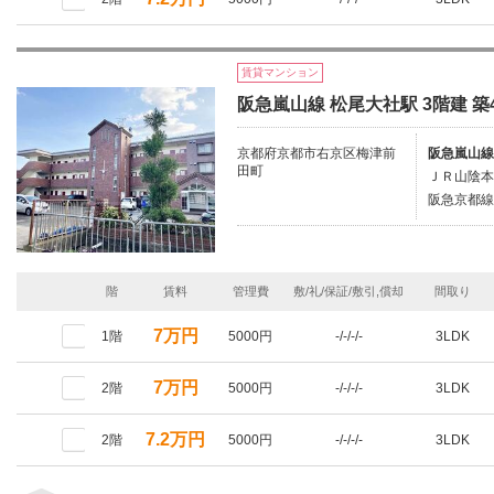
賃貸マンション
阪急嵐山線 松尾大社駅 3階建 築
京都府京都市右京区梅津前
阪急嵐山線
田町
ＪＲ山陰本
阪急京都線
階
賃料
管理費
敷/礼/保証/敷引,償却
間取り
7万円
1階
5000円
-/-/-/-
3LDK
7万円
2階
5000円
-/-/-/-
3LDK
7.2万円
2階
5000円
-/-/-/-
3LDK