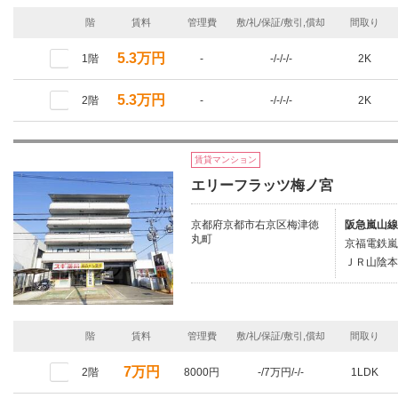
階
賃料
管理費
敷/礼/保証/敷引,償却
間取り
5.3万円
1階
-
-/-/-/-
2K
5.3万円
2階
-
-/-/-/-
2K
賃貸マンション
エリーフラッツ梅ノ宮
京都府京都市右京区梅津徳
阪急嵐山線
丸町
京福電鉄嵐
ＪＲ山陰本
階
賃料
管理費
敷/礼/保証/敷引,償却
間取り
7万円
2階
8000円
-/7万円/-/-
1LDK