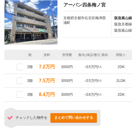
アーバン四条梅ノ宮
京都府京都市右京区梅津西
阪急嵐山線
浦町
阪急京都線/
阪急嵐山線/
階
賃料
管理費
敷/礼/保証/敷引,償却
間取り
7.2万円
2階
3000円
-/15万円/-/-
2DK
7.5万円
3階
3000円
-/15万円/-/-
2LDK
8.4万円
3階
3000円
-/16万円/-/-
2DK
チェックした物件を
まとめて問い合わせする