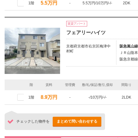
5.5万円
1階
-
5.5万円/10万円/-/-
2DK
賃貸アパート
フェアリーハイツ
京都府京都市右京区梅津中
阪急嵐山線
村町
ＪＲ山陰本
阪急京都線
階
賃料
管理費
敷/礼/保証/敷引,償却
間取り
8.9万円
1階
-
-/10万円/-/-
2LDK
チェックした物件を
まとめて問い合わせする