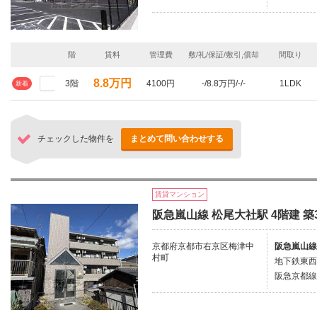
階
賃料
管理費
敷/礼/保証/敷引,償却
間取り
8.8万円
3階
4100円
-/8.8万円/-/-
1LDK
新着
チェックした物件を
まとめて問い合わせする
賃貸マンション
阪急嵐山線 松尾大社駅 4階建 築
京都府京都市右京区梅津中
阪急嵐山線
村町
地下鉄東西
阪急京都線/