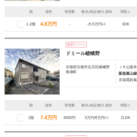
階
賃料
管理費
敷/礼/保証/敷引,償却
間取り
4.8万円
1-2階
-
-/5.5万円/-/-
3DK
賃貸アパート
ドミール嵯峨野
京都府京都市右京区嵯峨野
ＪＲ山陰本
南浦町
阪急嵐山線
京福電鉄嵐
階
賃料
管理費
敷/礼/保証/敷引,償却
間取り
7.4万円
1階
4000円
3万円/8万円/-/-
2LDK