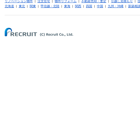
リノベーション物件
|
注文住宅
|
物件リフォーム
|
不動産売却・査定
|
引越し見積もり
|
北海道
|
東北
|
関東
|
甲信越・北陸
|
東海
|
関西
|
四国
|
中国
|
九州・沖縄
|
新築相