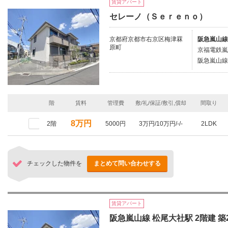
賃貸アパート
セレーノ（Ｓｅｒｅｎｏ）
京都府京都市右京区梅津罧
阪急嵐山線
原町
京福電鉄嵐
阪急嵐山線/
階
賃料
管理費
敷/礼/保証/敷引,償却
間取り
8万円
2階
5000円
3万円/10万円/-/-
2LDK
チェックした物件を
まとめて問い合わせする
賃貸アパート
阪急嵐山線 松尾大社駅 2階建 築