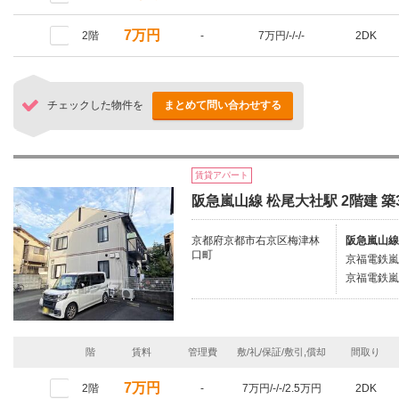
7万円
2階
-
7万円/-/-/-
2DK
チェックした物件を
まとめて問い合わせする
賃貸アパート
阪急嵐山線 松尾大社駅 2階建 築
京都府京都市右京区梅津林
阪急嵐山線
口町
京福電鉄嵐
京福電鉄嵐
階
賃料
管理費
敷/礼/保証/敷引,償却
間取り
7万円
2階
-
7万円/-/-/2.5万円
2DK