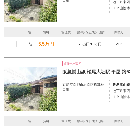
口町
地下鉄東西
ＪＲ山陰本
階
賃料
管理費
敷/礼/保証/敷引,償却
間取り
5.5万円
1階
-
5.5万円/10万円/-/-
2DK
賃貸一戸建て
阪急嵐山線 松尾大社駅 平屋 築5
京都府京都市右京区梅津林
阪急嵐山線
口町
地下鉄東西
ＪＲ山陰本
階
賃料
管理費
敷/礼/保証/敷引,償却
間取り