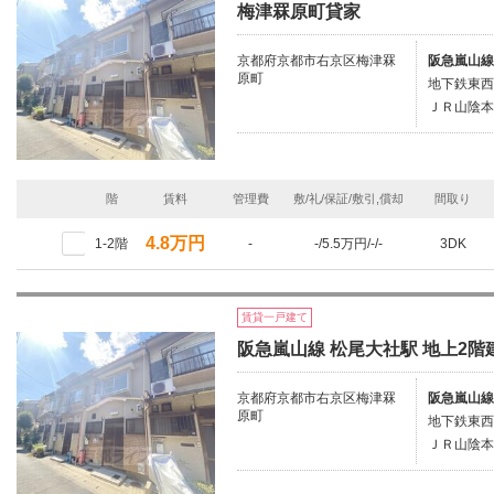
梅津罧原町貸家
京都府京都市右京区梅津罧
阪急嵐山線
原町
地下鉄東西
ＪＲ山陰本
階
賃料
管理費
敷/礼/保証/敷引,償却
間取り
4.8万円
1-2階
-
-/5.5万円/-/-
3DK
賃貸一戸建て
阪急嵐山線 松尾大社駅 地上2階建
京都府京都市右京区梅津罧
阪急嵐山線
原町
地下鉄東西
ＪＲ山陰本