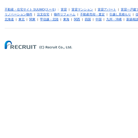
不動産・住宅サイト SUUMO(スーモ)
：
賃貸
|
賃貸マンション
|
賃貸アパート
|
賃貸一戸建
リノベーション物件
|
注文住宅
|
物件リフォーム
|
不動産売却・査定
|
引越し見積もり
|
北海道
|
東北
|
関東
|
甲信越・北陸
|
東海
|
関西
|
四国
|
中国
|
九州・沖縄
|
新築相