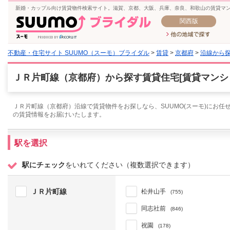
新婚・カップル向け賃貸物件検索サイト。滋賀、京都、大阪、兵庫、奈良、和歌山の賃貸マ
関西版
不動産・住宅サイト SUUMO（スーモ）ブライダル
>
賃貸
>
京都府
>
沿線から
ＪＲ片町線（京都府）から探す賃貸住宅[賃貸マンシ
ＪＲ片町線（京都府）沿線で賃貸物件をお探しなら、SUUMO(スーモ)にお任
の賃貸情報をお届けいたします。
駅を選択
駅にチェック
をいれてください（複数選択できます）
ＪＲ片町線
松井山手
(755)
同志社前
(846)
祝園
(178)