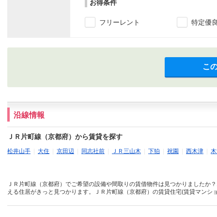
お得条件
フリーレント
特定優
こ
沿線情報
ＪＲ片町線（京都府）から賃貸を探す
松井山手
|
大住
|
京田辺
|
同志社前
|
ＪＲ三山木
|
下狛
|
祝園
|
西木津
|
木
ＪＲ片町線（京都府）でご希望の設備や間取りの賃借物件は見つかりましたか？
える住居がきっと見つかります。ＪＲ片町線（京都府）の賃貸住宅(賃貸マンショ