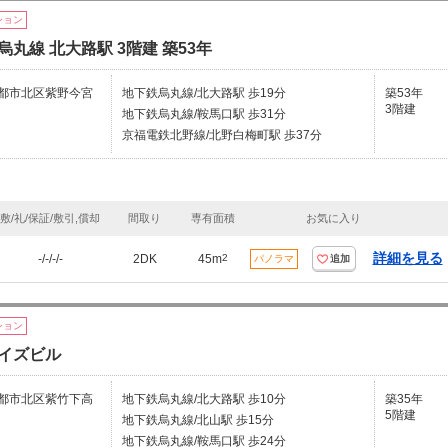
ション
烏丸線 北大路駅 3階建 築53年
都市北区紫野今宮
地下鉄烏丸線/北大路駅 歩19分
築53年
3階建
地下鉄烏丸線/鞍馬口駅 歩31分
京福電鉄北野線/北野白梅町駅 歩37分
敷/礼/保証/敷引,償却
間取り
専有面積
お気に入り
詳細を見る
-/-/-/-
2DK
45m
2
パノラマ
追加
ション
イズビル
都市北区紫竹下高
地下鉄烏丸線/北大路駅 歩10分
築35年
5階建
地下鉄烏丸線/北山駅 歩15分
地下鉄烏丸線/鞍馬口駅 歩24分