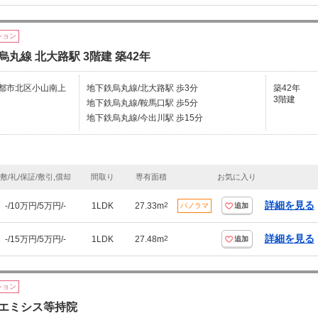
ション
烏丸線 北大路駅 3階建 築42年
都市北区小山南上
地下鉄烏丸線/北大路駅 歩3分
築42年
3階建
地下鉄烏丸線/鞍馬口駅 歩5分
地下鉄烏丸線/今出川駅 歩15分
敷/礼/保証/敷引,償却
間取り
専有面積
お気に入り
詳細を見る
-/10万円/5万円/-
1LDK
27.33m
2
パノラマ
追加
詳細を見る
-/15万円/5万円/-
1LDK
27.48m
2
追加
ション
エミシス等持院