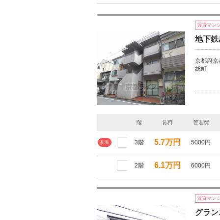
賃貸マン
地下鉄
京都府京
総町
階
賃料
管理費
5.7万円
3階
5000円
新着
6.1万円
2階
6000円
賃貸マン
グラン