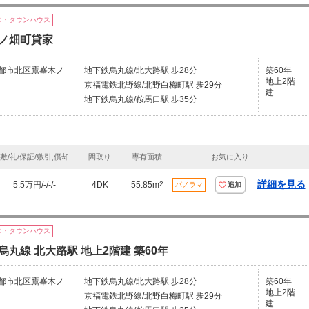
ス・タウンハウス
ノ畑町貸家
都市北区鷹峯木ノ
地下鉄烏丸線/北大路駅 歩28分
築60年
地上2階
京福電鉄北野線/北野白梅町駅 歩29分
建
地下鉄烏丸線/鞍馬口駅 歩35分
敷/礼/保証/敷引,償却
間取り
専有面積
お気に入り
詳細を見る
5.5万円/-/-/-
4DK
55.85m
2
パノラマ
追加
ス・タウンハウス
烏丸線 北大路駅 地上2階建 築60年
都市北区鷹峯木ノ
地下鉄烏丸線/北大路駅 歩28分
築60年
地上2階
京福電鉄北野線/北野白梅町駅 歩29分
建