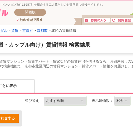
マンション物件13657件を紹介する二人暮らしのお部屋探し情報サイトです。
関西版
イダル
>
賃貸
>
京都府
>
京都市
> 北区の賃貸情報
婚・カップル向け）賃貸情報 検索結果
介！賃貸マンション・賃貸アパート・貸家などの賃貸住宅を借りるなら、お部屋探しの
な検索機能で、京都市北区周辺の賃貸マンション・賃貸アパート情報をお届けし、
ごとに表示
並び替え：
表示建物数：
合わせする