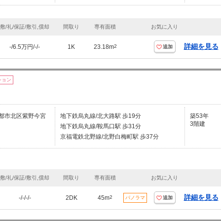
敷/礼/保証/敷引,償却
間取り
専有面積
お気に入り
詳細を見る
-/6.5万円/-/-
1K
23.18m
2
追加
ション
都市北区紫野今宮
地下鉄烏丸線/北大路駅 歩19分
築53年
3階建
地下鉄烏丸線/鞍馬口駅 歩31分
京福電鉄北野線/北野白梅町駅 歩37分
敷/礼/保証/敷引,償却
間取り
専有面積
お気に入り
詳細を見る
-/-/-/-
2DK
45m
2
パノラマ
追加