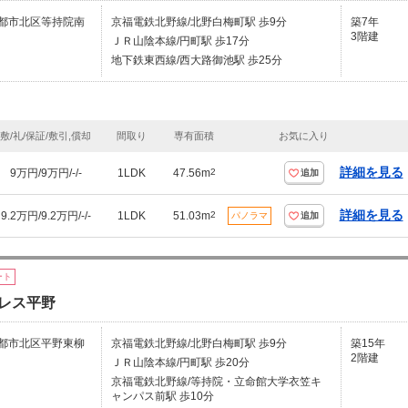
都市北区等持院南
京福電鉄北野線/北野白梅町駅 歩9分
築7年
3階建
ＪＲ山陰本線/円町駅 歩17分
地下鉄東西線/西大路御池駅 歩25分
敷/礼/保証/敷引,償却
間取り
専有面積
お気に入り
詳細を見る
9万円/9万円/-/-
1LDK
47.56m
2
追加
詳細を見る
9.2万円/9.2万円/-/-
1LDK
51.03m
2
パノラマ
追加
ート
レス平野
都市北区平野東柳
京福電鉄北野線/北野白梅町駅 歩9分
築15年
2階建
ＪＲ山陰本線/円町駅 歩20分
京福電鉄北野線/等持院・立命館大学衣笠キ
ャンパス前駅 歩10分