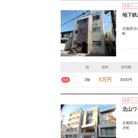
賃貸マン
地下鉄
京都府京
町
階
賃料
管理費
5万円
3階
3000円
新着
賃貸マン
北山ワ
京都府京
才町