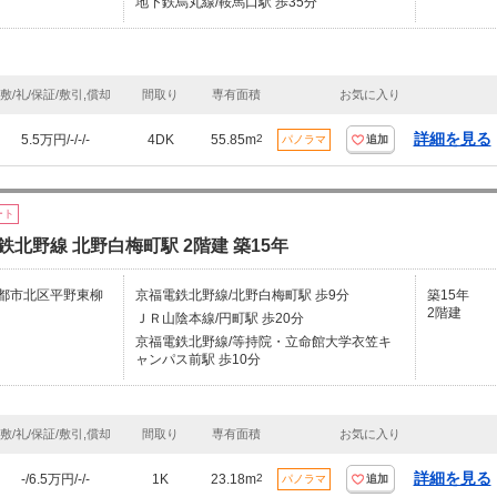
地下鉄烏丸線/鞍馬口駅 歩35分
敷/礼/保証/敷引,償却
間取り
専有面積
お気に入り
詳細を見る
5.5万円/-/-/-
4DK
55.85m
2
パノラマ
追加
ート
鉄北野線 北野白梅町駅 2階建 築15年
都市北区平野東柳
京福電鉄北野線/北野白梅町駅 歩9分
築15年
2階建
ＪＲ山陰本線/円町駅 歩20分
京福電鉄北野線/等持院・立命館大学衣笠キ
ャンパス前駅 歩10分
敷/礼/保証/敷引,償却
間取り
専有面積
お気に入り
詳細を見る
-/6.5万円/-/-
1K
23.18m
2
パノラマ
追加