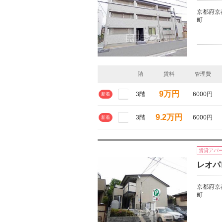
京都府京
町
階
賃料
管理費
9万円
3階
6000円
新着
9.2万円
3階
6000円
新着
賃貸アパ
レオパ
京都府京
町