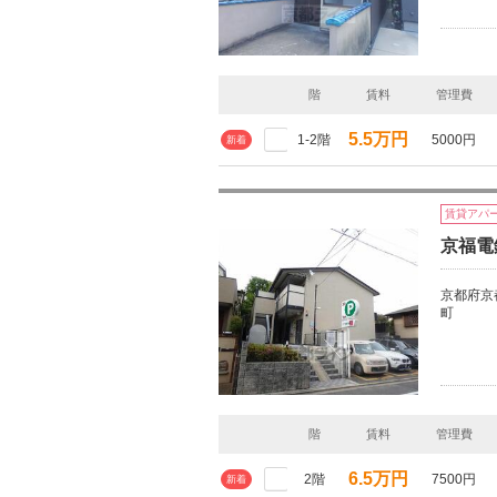
階
賃料
管理費
5.5万円
1-2階
5000円
新着
賃貸アパ
京福電
京都府京
町
階
賃料
管理費
6.5万円
2階
7500円
新着