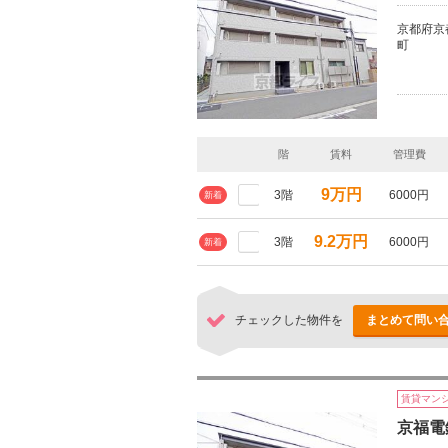
京都府京
町
階
賃料
管理費
9万円
3階
6000円
新着
9.2万円
3階
6000円
新着
チェックした物件を
まとめて問い
賃貸マン
京福電