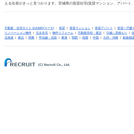
える住居がきっと見つかります。宮城県の賃貸住宅(賃貸マンション、アパート、
不動産・住宅サイト SUUMO(スーモ)
：
賃貸
|
賃貸マンション
|
賃貸アパート
|
賃貸一戸建
リノベーション物件
|
注文住宅
|
物件リフォーム
|
不動産売却・査定
|
引越し見積もり
|
北海道
|
東北
|
関東
|
甲信越・北陸
|
東海
|
関西
|
四国
|
中国
|
九州・沖縄
|
新築相