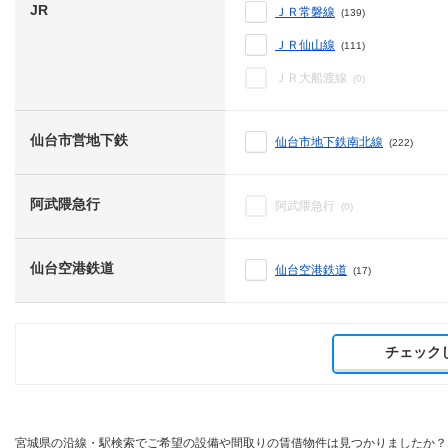
JR
ＪＲ常磐線
(139)
ＪＲ仙山線
(111)
ＪＲ大船渡線
(0)
仙台市営地下鉄
仙台市地下鉄南北線
(222)
阿武隈急行
阿武隈急行
(0)
仙台空港鉄道
仙台空港鉄道
(17)
チェック
宮城県の沿線・駅検索でご希望の設備や間取りの賃借物件は見つかりましたか？