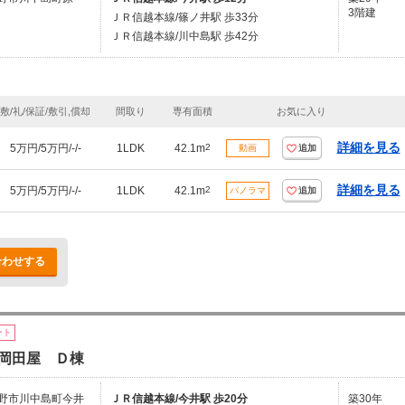
3階建
ＪＲ信越本線/篠ノ井駅 歩33分
ＪＲ信越本線/川中島駅 歩42分
敷/礼/保証/敷引,償却
間取り
専有面積
お気に入り
詳細を見る
5万円/5万円/-/-
1LDK
42.1m
2
動画
追加
詳細を見る
5万円/5万円/-/-
1LDK
42.1m
2
パノラマ
追加
合わせする
ート
岡田屋 Ｄ棟
野市川中島町今井
ＪＲ信越本線/今井駅 歩20分
築30年