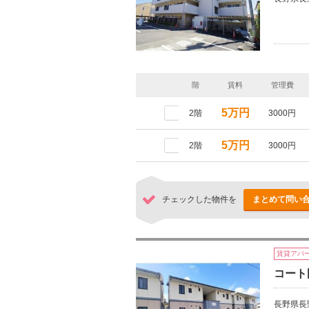
階
賃料
管理費
5万円
2階
3000円
5万円
2階
3000円
チェックした物件を
まとめて問い
賃貸アパ
コート
長野県長