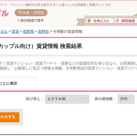
ート・マンション物件313件を紹介する二人暮らしのお部屋探し情報サイトです。
甲信越・北陸版
イダル
>
賃貸
>
長野県
>
長野市
> 今井駅の賃貸情報
カップル向け）賃貸情報 検索結果
紹介！賃貸マンション・賃貸アパート・貸家などの賃貸住宅を借りるなら、お部屋探し
屋探し・お家探しに役立つ情報を掲載。今井駅周辺の賃貸マンション・賃貸アパー
ごとに表示
並び替え：
表示建物数：
合わせする