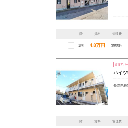
階
賃料
管理費
4.8万円
1階
3900円
賃貸アパ
ハイツ
長野県長
階
賃料
管理費