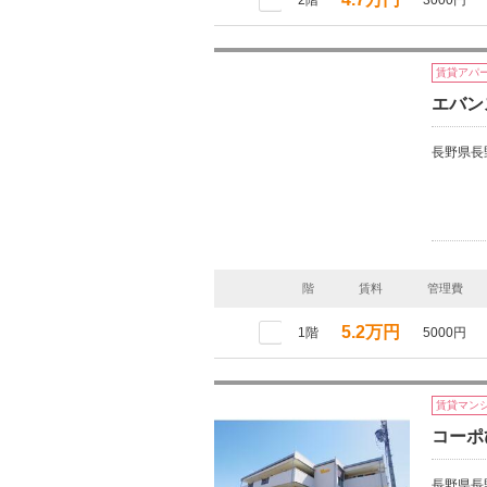
2階
3000円
賃貸アパ
エバン
長野県長
階
賃料
管理費
5.2万円
1階
5000円
賃貸マン
コーポ
長野県長