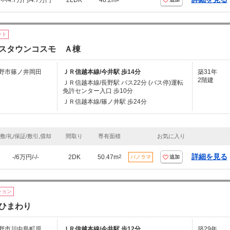
-/-/4.7万円/4.7万円
2LDK
48.2m
ート
スタウンコスモ Ａ棟
野市篠ノ井岡田
ＪＲ信越本線/今井駅 歩14分
築31年
2階建
ＪＲ信越本線/長野駅 バス22分 (バス停)運転
免許センター入口 歩10分
ＪＲ信越本線/篠ノ井駅 歩24分
敷/礼/保証/敷引,償却
間取り
専有面積
お気に入り
詳細を見る
-/6万円/-/-
2DK
50.47m
2
パノラマ
追加
ション
ひまわり
野市川中島町原
ＪＲ信越本線/今井駅 歩12分
築29年