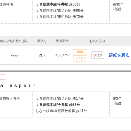
野市神明
ＪＲ信越本線/今井駅 歩50分
築30年
2階建
ＪＲ信越本線/篠ノ井駅 歩60分
ＪＲ信越本線/川中島駅 歩72分
敷/礼/保証/敷引,償却
間取り
専有面積
お気に入り
動画
詳細を見る
-/-/-/-
2DK
40.04m
2
追加
パノラマ
ート
ａ ｅｓｐｏｉｒ
野市篠ノ井会
ＪＲ信越本線/篠ノ井駅 歩17分
築3年
3階建
ＪＲ信越本線/今井駅 歩38分
しなの鉄道/屋代高校前駅 歩41分