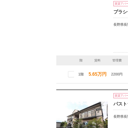
賃貸アパ
プラシ
長野県長
階
賃料
管理費
5.65万円
1階
2200円
賃貸アパ
パスト
長野県長