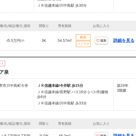
ＪＲ信越本線/川中島駅 歩30分
敷/礼/保証/敷引,償却
間取り
専有面積
お気に入り
動画
詳細を見る
-/5.5万円/-/-
3K
54.57m
2
追加
パノラマ
ート
ア泉
野市川中島町今井
ＪＲ信越本線/今井駅 歩15分
築29年
3階建
ＪＲ信越本線/長野駅 バス16分 (バス停)藤牧
歩6分
ＪＲ信越本線/川中島駅 歩33分
敷/礼/保証/敷引,償却
間取り
専有面積
お気に入り
詳細を見る
2
追加