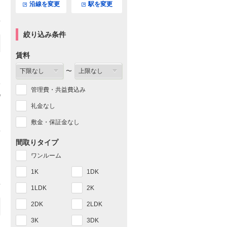
沿線を変更
駅を変更
絞り込み条件
賃料
〜
管理費・共益費込み
礼金なし
敷金・保証金なし
間取りタイプ
ワンルーム
1K
1DK
1LDK
2K
2DK
2LDK
3K
3DK