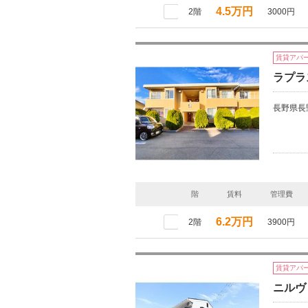
4.5万円
2階
3000円
賃貸アパ
ラプラ
長野県長
階
賃料
管理費
6.2万円
2階
3900円
賃貸アパ
ニルヴ