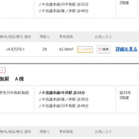
2階建
ＪＲ信越本線/川中島駅 歩32分
ＪＲ信越本線/篠ノ井駅 歩48分
敷/礼/保証/敷引,償却
間取り
専有面積
お気に入り
詳細を見る
-/4.8万円/-/-
2K
42.48m
2
パノラマ
追加
ート
御厨 Ａ棟
野市川中島町御厨
ＪＲ信越本線/今井駅 歩18分
築33年
2階建
ＪＲ信越本線/篠ノ井駅 歩36分
ＪＲ信越本線/川中島駅 歩48分
敷/礼/保証/敷引,償却
間取り
専有面積
お気に入り