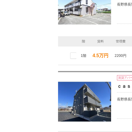
長野県長
階
賃料
管理費
4.5万円
1階
2200円
賃貸アパ
ｃａｓ
長野県長