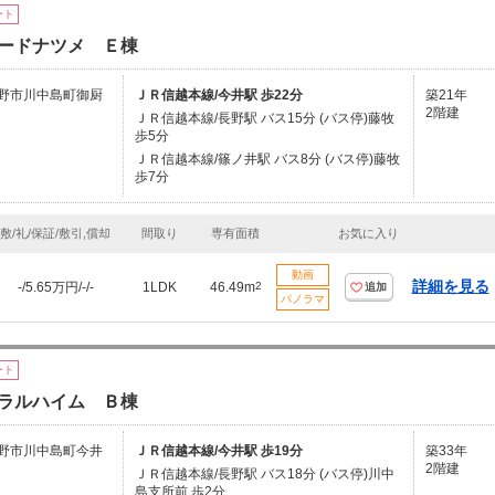
ート
ードナツメ Ｅ棟
野市川中島町御厨
ＪＲ信越本線/今井駅 歩22分
築21年
2階建
ＪＲ信越本線/長野駅 バス15分 (バス停)藤牧
歩5分
ＪＲ信越本線/篠ノ井駅 バス8分 (バス停)藤牧
歩7分
敷/礼/保証/敷引,償却
間取り
専有面積
お気に入り
動画
詳細を見る
-/5.65万円/-/-
1LDK
46.49m
2
追加
パノラマ
ート
ラルハイム Ｂ棟
野市川中島町今井
ＪＲ信越本線/今井駅 歩19分
築33年
2階建
ＪＲ信越本線/長野駅 バス18分 (バス停)川中
島支所前 歩2分