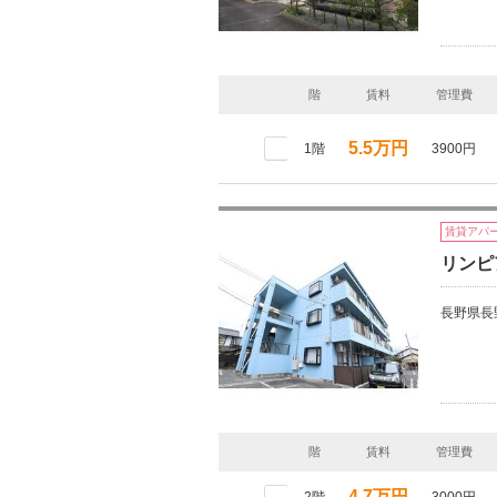
階
賃料
管理費
5.5万円
1階
3900円
賃貸アパ
リンピ
長野県長
階
賃料
管理費
4.7万円