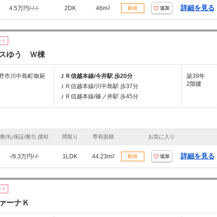
詳細を見る
4.5万円/-/-/-
2DK
46m
2
動画
追加
ート
スゆう Ｗ棟
野市川中島町御厨
ＪＲ信越本線/今井駅 歩20分
築39年
2階建
ＪＲ信越本線/川中島駅 歩37分
ＪＲ信越本線/篠ノ井駅 歩45分
敷/礼/保証/敷引,償却
間取り
専有面積
お気に入り
詳細を見る
-/9.3万円/-/-
1LDK
44.23m
2
動画
追加
ート
ァーナＫ