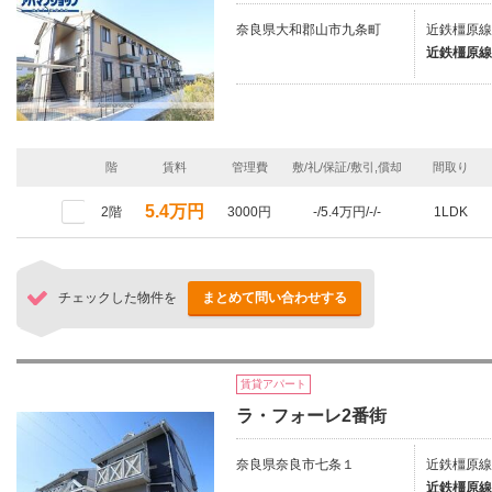
奈良県大和郡山市九条町
近鉄橿原線
近鉄橿原線
階
賃料
管理費
敷/礼/保証/敷引,償却
間取り
5.4万円
2階
3000円
-/5.4万円/-/-
1LDK
チェックした物件を
まとめて問い合わせする
賃貸アパート
ラ・フォーレ2番街
奈良県奈良市七条１
近鉄橿原線
近鉄橿原線