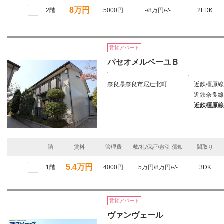
8万円
2階
5000円
-/8万円/-/-
2LDK
賃貸アパート
パセオメルベーユＢ
奈良県奈良市尼辻北町
近鉄橿原線
近鉄奈良線
近鉄橿原線
階
賃料
管理費
敷/礼/保証/敷引,償却
間取り
5.4万円
1階
4000円
5万円/8万円/-/-
3DK
賃貸アパート
ヴァンヴェール