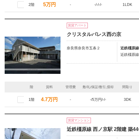
5万円
2階
-
-/-/-/-
1LDK
賃貸アパート
クリスタルパレス西の京
奈良県奈良市五条２
近鉄橿原線
近鉄橿原線
階
賃料
管理費
敷/礼/保証/敷引,償却
間取り
4.7万円
1階
-
-/5万円/-/-
3DK
賃貸マンション
近鉄橿原線 西ノ京駅 2階建 築4