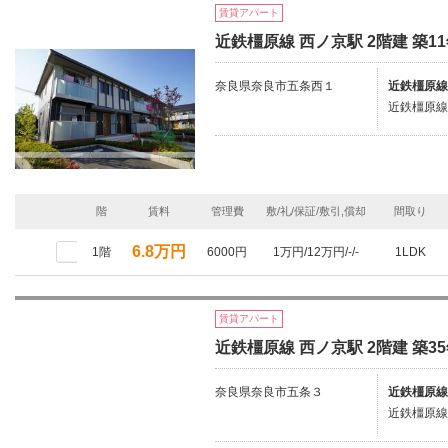
賃貸アパート
近鉄橿原線 西ノ京駅 2階建 築1
奈良県奈良市五条西１
近鉄橿原線
近鉄橿原線
階
賃料
管理費
敷/礼/保証/敷引,償却
間取り
6.8万円
1階
6000円
1万円/12万円/-/-
1LDK
賃貸アパート
近鉄橿原線 西ノ京駅 2階建 築3
奈良県奈良市五条３
近鉄橿原線
近鉄橿原線