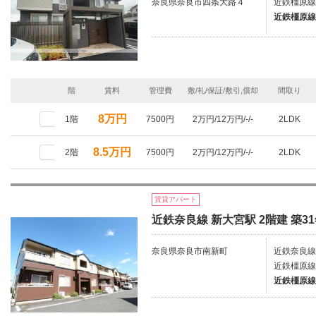
奈良県奈良市四条大路４
近鉄橿原線
近鉄橿原線
階
賃料
管理費
敷/礼/保証/敷引,償却
間取り
8万円
1階
7500円
2万円/12万円/-/-
2LDK
8.5万円
2階
7500円
2万円/12万円/-/-
2LDK
賃貸アパート
近鉄奈良線 新大宮駅 2階建 築3
奈良県奈良市南新町
近鉄奈良線
近鉄橿原線
近鉄橿原線