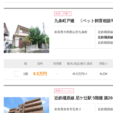
賃貸一戸建て
九条町戸建 〔ペット飼育相談
奈良県大和郡山市九条町
近鉄橿原線
近鉄橿原線
近鉄橿原線
階
賃料
管理費
敷/礼/保証/敷引,償却
間取り
6.5万円
1階
-
-/6.5万円/-/-
4LDK
賃貸マンション
近鉄橿原線 尼ケ辻駅 5階建 築2
奈良県奈良市宝来２
近鉄橿原線