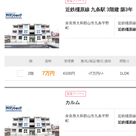
賃貸アパート
近鉄橿原線 九条駅 3階建 築3年
奈良県大和郡山市九条平野
近鉄橿原線
町
近鉄橿原線
階
賃料
管理費
敷/礼/保証/敷引,償却
間取り
7万円
2階
4100円
-/7万円/-/-
1LDK
賃貸アパート
カルム
奈良県大和郡山市九条平野
近鉄橿原線
町
近鉄橿原線