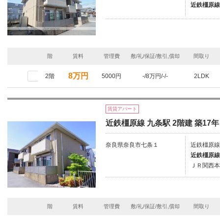
近鉄橿原線
階
賃料
管理費
敷/礼/保証/敷引,償却
間取り
8万円
2階
5000円
-/8万円/-/-
2LDK
賃貸アパート
近鉄橿原線 九条駅 2階建 築17年
奈良県奈良市七条１
近鉄橿原線
近鉄橿原線
ＪＲ関西本
階
賃料
管理費
敷/礼/保証/敷引,償却
間取り