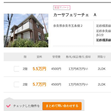
賃貸アパート
カーサフェリーチェ Ａ
奈良県奈良市五条畑２
近鉄橿原線
近鉄奈良線/
歩1分
近鉄橿原線
階
賃料
管理費
敷/礼/保証/敷引,償却
間取り
5.5万円
2階
4500円
1万円/6万円/-/-
2LDK
5.7万円
2階
4500円
1万円/9万円/-/-
2LDK
チェックした物件を
まとめて問い合わせする