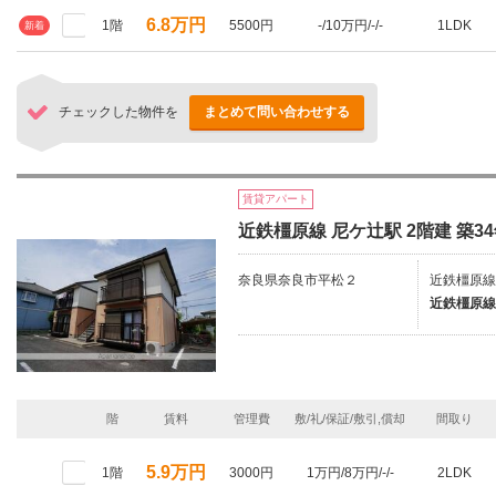
6.8万円
1階
5500円
-/10万円/-/-
1LDK
新着
チェックした物件を
まとめて問い合わせする
賃貸アパート
近鉄橿原線 尼ケ辻駅 2階建 築3
奈良県奈良市平松２
近鉄橿原線
近鉄橿原線
階
賃料
管理費
敷/礼/保証/敷引,償却
間取り
5.9万円
1階
3000円
1万円/8万円/-/-
2LDK