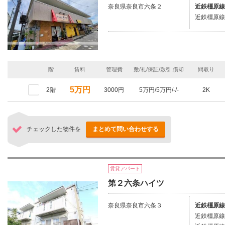
奈良県奈良市六条２
近鉄橿原線
近鉄橿原線/
階
賃料
管理費
敷/礼/保証/敷引,償却
間取り
5万円
2階
3000円
5万円/5万円/-/-
2K
チェックした物件を
まとめて問い合わせする
賃貸アパート
第２六条ハイツ
奈良県奈良市六条３
近鉄橿原線
近鉄橿原線