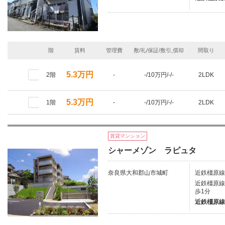
階
賃料
管理費
敷/礼/保証/敷引,償却
間取り
5.3万円
2階
-
-/10万円/-/-
2LDK
5.3万円
1階
-
-/10万円/-/-
2LDK
賃貸マンション
シャーメゾン ラピュタ
奈良県大和郡山市城町
近鉄橿原線/
近鉄橿原線/
歩1分
近鉄橿原線