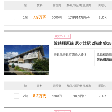
階
賃料
管理費
敷/礼/保証/敷引,償却
間取り
7.9万円
1階
6000円
1万円/14万円/-/-
2LDK
賃貸アパート
近鉄橿原線 尼ケ辻駅 2階建 築1
奈良県奈良市四条大路３
近鉄橿原線
近鉄橿原線
階
賃料
管理費
敷/礼/保証/敷引,償却
間取り
8.2万円
2階
5500円
-/10万円/-/-
2LDK