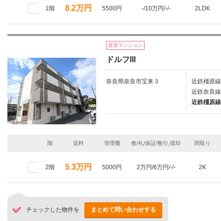
8.2万円
1階
5500円
-/10万円/-/-
2LDK
賃貸マンション
ドルフIII
奈良県奈良市宝来３
近鉄橿原線
近鉄奈良線
近鉄橿原線
階
賃料
管理費
敷/礼/保証/敷引,償却
間取り
5.3万円
2階
5000円
2万円/6万円/-/-
2K
チェックした物件を
まとめて問い合わせする