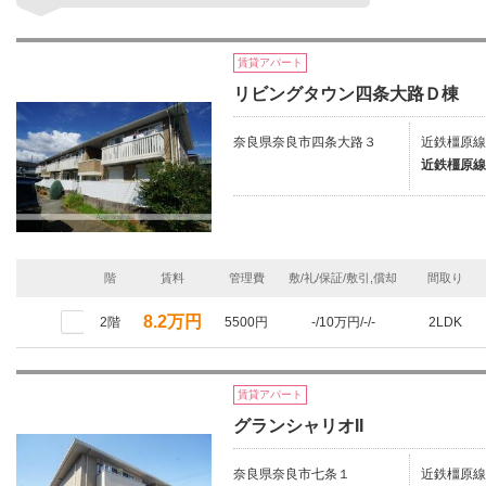
賃貸アパート
リビングタウン四条大路Ｄ棟
奈良県奈良市四条大路３
近鉄橿原線
近鉄橿原線
階
賃料
管理費
敷/礼/保証/敷引,償却
間取り
8.2万円
2階
5500円
-/10万円/-/-
2LDK
賃貸アパート
グランシャリオII
奈良県奈良市七条１
近鉄橿原線