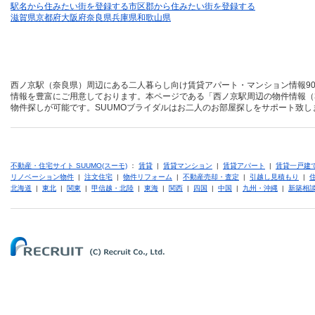
駅名から住みたい街を登録する
市区郡から住みたい街を登録する
滋賀県
京都府
大阪府
奈良県
兵庫県
和歌山県
西ノ京駅（奈良県）周辺にある二人暮らし向け賃貸アパート・マンション情報90
情報を豊富にご用意しております。本ページである「西ノ京駅周辺の物件情報（
物件探しが可能です。SUUMOブライダルはお二人のお部屋探しをサポート致し
不動産・住宅サイト SUUMO(スーモ)
：
賃貸
|
賃貸マンション
|
賃貸アパート
|
賃貸一戸建
リノベーション物件
|
注文住宅
|
物件リフォーム
|
不動産売却・査定
|
引越し見積もり
|
北海道
|
東北
|
関東
|
甲信越・北陸
|
東海
|
関西
|
四国
|
中国
|
九州・沖縄
|
新築相