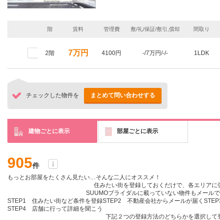
階
賃料
管理費
敷/礼/保証/敷引,償却
間取り
7万円
2階
4100円
-/7万円/-/-
1LDK
チェックした物件を
まとめて問い合わせする
建物ごとに表示
部屋ごとに表示
905
件
もっとお部屋をたくさん見たい…そんな二人にオススメ！
住みたい街を登録しておくだけ
で、各エリアに
SUUMOブライダルに載っていない物件も
メールで
STEP1 住みたい街など条件を登録
STEP2 不動産会社からメールが届く
STE
STEP4 店舗に行って詳細を聞こう
下記２つの登録方法のどちらかを選択して