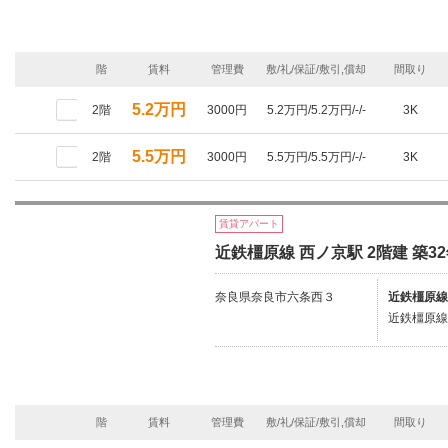
階
賃料
管理費
敷/礼/保証/敷引,償却
間取り
5.2万円
2階
3000円
5.2万円/5.2万円/-/-
3K
5.5万円
2階
3000円
5.5万円/5.5万円/-/-
3K
賃貸アパート
近鉄橿原線 西ノ京駅 2階建 築3
奈良県奈良市六条西３
近鉄橿原線
近鉄橿原線/
階
賃料
管理費
敷/礼/保証/敷引,償却
間取り