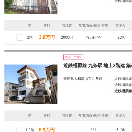
近鉄橿原線/
階
賃料
管理費
敷/礼/保証/敷引,償却
間取り
3.8万円
2階
2000円
-/9万円/-/-
2DK
賃貸一戸建て
近鉄橿原線 九条駅 地上3階建 築
奈良県大和郡山市九条町
近鉄橿原線/
近鉄橿原線
近鉄橿原線
階
賃料
管理費
敷/礼/保証/敷引,償却
間取り
6.9万円
1-3階
-
-/-/-/-
5LDK