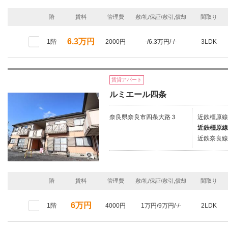
階
賃料
管理費
敷/礼/保証/敷引,償却
間取り
6.3万円
1階
2000円
-/6.3万円/-/-
3LDK
賃貸アパート
ルミエール四条
奈良県奈良市四条大路３
近鉄橿原線
近鉄橿原線
近鉄奈良線
階
賃料
管理費
敷/礼/保証/敷引,償却
間取り
6万円
1階
4000円
1万円/9万円/-/-
2LDK