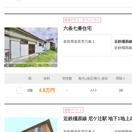
賃貸テラス・タウンハウス
六条七番住宅
奈良県奈良市六条１
近鉄橿原線
近鉄橿原線
階
賃料
管理費
敷/礼/保証/敷引,償却
間取り
4.6万円
1階
-
-/-/-/-
3K
賃貸アパート
近鉄橿原線 尼ケ辻駅 地下1地上2
奈良県奈良市宝来３
近鉄橿原線