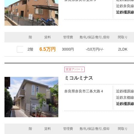
近鉄奈良線
近鉄橿原線
階
賃料
管理費
敷/礼/保証/敷引,償却
間取り
6.5万円
2階
3000円
-/10万円/-/-
2LDK
賃貸アパート
ミコルミナス
奈良県奈良市三条大路４
近鉄橿原線
近鉄京都線
近鉄橿原線
階
賃料
管理費
敷/礼/保証/敷引,償却
間取り