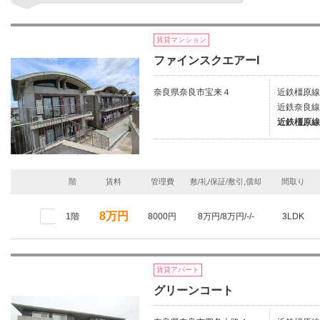
賃貸マンション
ファインスクエアーI
奈良県奈良市宝来４
近鉄橿原線
近鉄奈良線
近鉄橿原線
階
賃料
管理費
敷/礼/保証/敷引,償却
間取り
8万円
1階
8000円
8万円/8万円/-/-
3LDK
賃貸アパート
グリーンコート