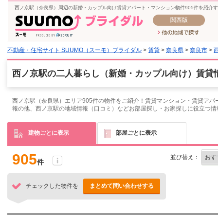
西ノ京駅（奈良県）周辺の新婚・カップル向け賃貸アパート・マンション物件905件を紹介
関西版
不動産・住宅サイト SUUMO（スーモ）ブライダル
>
賃貸
>
奈良県
>
奈良市
>
西ノ京駅の二人暮らし（新婚・カップル向け）賃貸情
西ノ京駅（奈良県）エリア905件の物件をご紹介！賃貸マンション・賃貸アパ
報の他、西ノ京駅の地域情報（口コミ）などお部屋探し・お家探しに役立つ情
建物ごとに表示
部屋ごとに表示
905
並び替え：
件
チェックした物件を
まとめて問い合わせする