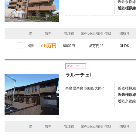
近鉄奈良線
近鉄橿原線
階
賃料
管理費
敷/礼/保証/敷引,償却
間取り
7.6万円
4階
6000円
-/8万円/-/-
3LDK
賃貸アパート
ラルーチェI
奈良県奈良市四条大路４
近鉄橿原線
近鉄橿原線
近鉄京都線
階
賃料
管理費
敷/礼/保証/敷引,償却
間取り