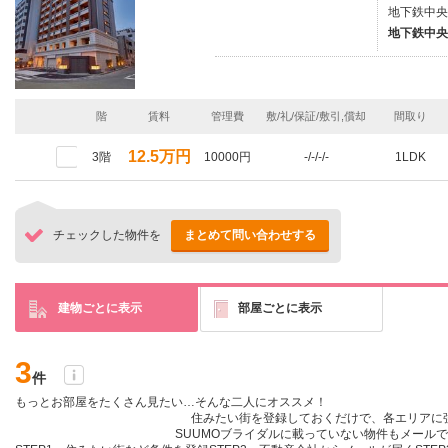
地下鉄中央
地下鉄中央
階
賃料
管理費
敷/礼/保証/敷引,償却
間取り
12.5万円
3階
10000円
-/-/-/-
1LDK
チェックした物件を
まとめて問い合わせする
建物ごとに表示
部屋ごとに表示
3
件
もっとお部屋をたくさん見たい…そんな二人にオススメ！
住みたい街を登録しておくだけ
で、各エリアに
SUUMOブライダルに載っていない物件も
メールで