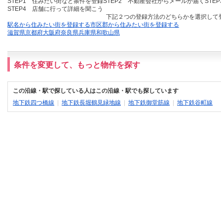
STEP1 住みたい街など条件を登録
STEP2 不動産会社からメールが届く
STE
STEP4 店舗に行って詳細を聞こう
下記２つの登録方法のどちらかを選択して
駅名から住みたい街を登録する
市区郡から住みたい街を登録する
滋賀県
京都府
大阪府
奈良県
兵庫県
和歌山県
条件を変更して、もっと物件を探す
この沿線・駅で探している人はこの沿線・駅でも探しています
地下鉄四つ橋線
|
地下鉄長堀鶴見緑地線
|
地下鉄御堂筋線
|
地下鉄谷町線