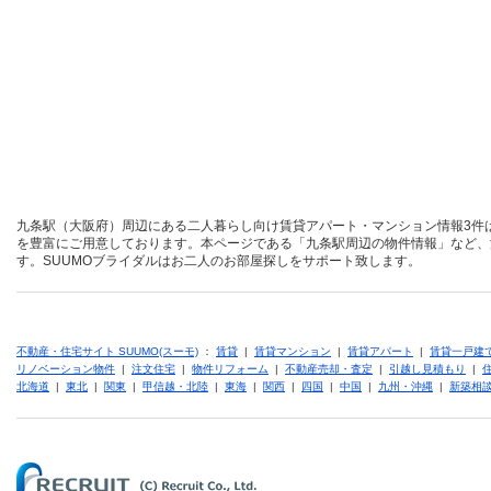
九条駅（大阪府）周辺にある二人暮らし向け賃貸アパート・マンション情報3件
を豊富にご用意しております。本ページである「九条駅周辺の物件情報」など、
す。SUUMOブライダルはお二人のお部屋探しをサポート致します。
不動産・住宅サイト SUUMO(スーモ)
：
賃貸
|
賃貸マンション
|
賃貸アパート
|
賃貸一戸建
リノベーション物件
|
注文住宅
|
物件リフォーム
|
不動産売却・査定
|
引越し見積もり
|
北海道
|
東北
|
関東
|
甲信越・北陸
|
東海
|
関西
|
四国
|
中国
|
九州・沖縄
|
新築相