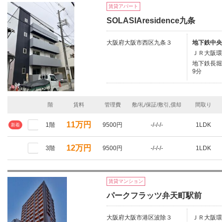
賃貸アパート
SOLASIAresidence九条
大阪府大阪市西区九条３
地下鉄中央
ＪＲ大阪環
地下鉄長堀
9分
階
賃料
管理費
敷/礼/保証/敷引,償却
間取り
11万円
1階
9500円
-/-/-/-
1LDK
新着
12万円
3階
9500円
-/-/-/-
1LDK
賃貸マンション
パークフラッツ弁天町駅前
大阪府大阪市港区波除３
ＪＲ大阪環