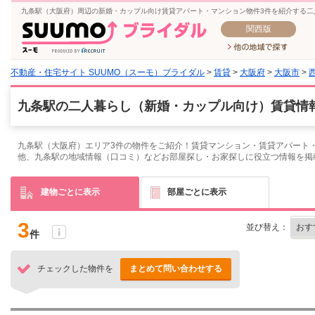
九条駅（大阪府）周辺の新婚・カップル向け賃貸アパート・マンション物件3件を紹介する二
関西版
不動産・住宅サイト SUUMO（スーモ）ブライダル
>
賃貸
>
大阪府
>
大阪市
>
九条駅の二人暮らし（新婚・カップル向け）賃貸情報
九条駅（大阪府）エリア3件の物件をご紹介！賃貸マンション・賃貸アパート・
他、九条駅の地域情報（口コミ）などお部屋探し・お家探しに役立つ情報を掲
建物ごとに表示
部屋ごとに表示
3
並び替え：
件
チェックした物件を
まとめて問い合わせする