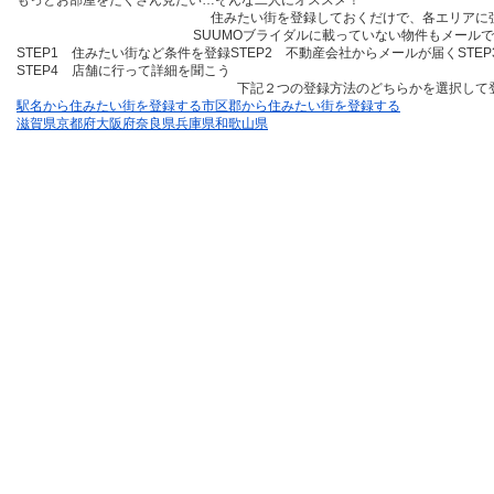
もっとお部屋をたくさん見たい…そんな二人にオススメ！
住みたい街を登録しておくだけ
で、各エリアに
SUUMOブライダルに載っていない物件も
メールで
STEP1 住みたい街など条件を登録
STEP2 不動産会社からメールが届く
STE
STEP4 店舗に行って詳細を聞こう
下記２つの登録方法のどちらかを選択して
駅名から住みたい街を登録する
市区郡から住みたい街を登録する
滋賀県
京都府
大阪府
奈良県
兵庫県
和歌山県