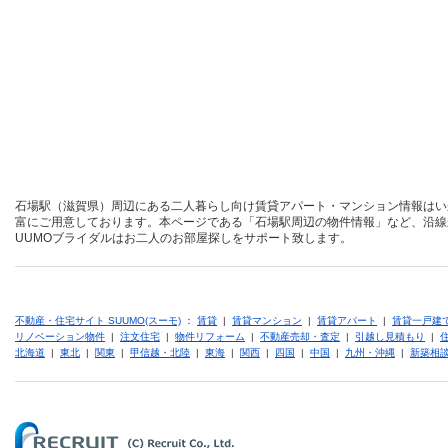
石場駅（滋賀県）周辺にある二人暮らし向け賃貸アパート・マンション情報はい
富にご用意しております。本ページである「石場駅周辺の物件情報」など、沿線
UUMOブライダルはお二人のお部屋探しをサポート致します。
不動産・住宅サイト SUUMO(スーモ)
：
賃貸
|
賃貸マンション
|
賃貸アパート
|
賃貸一戸建
リノベーション物件
|
注文住宅
|
物件リフォーム
|
不動産売却・査定
|
引越し見積もり
|
北海道
|
東北
|
関東
|
甲信越・北陸
|
東海
|
関西
|
四国
|
中国
|
九州・沖縄
|
新築相