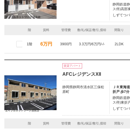
静岡鉄道静
ス停)高部
しずてつバ
階
賃料
管理費
敷/礼/保証/敷引,償却
間取り
6万円
1階
3900円
3.3万円/6万円/-/-
2LDK
賃貸アパート
AFCレジデンスXII
静岡県静岡市清水区三保松
ＪＲ東海道本
原町
折戸 歩7分
静岡鉄道静
ス停)東折戸
しずてつバ
階
賃料
管理費
敷/礼/保証/敷引,償却
間取り