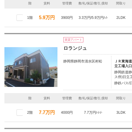
階
賃料
管理費
敷/礼/保証/敷引,償却
間取り
5.9万円
1階
3900円
3.3万円/5.9万円/-/-
2LDK
賃貸アパート
ロランジュ
静岡県静岡市清水区村松
ＪＲ東海道本
立工場入口
静岡鉄道静
ス停)日立
静鉄バス/
階
賃料
管理費
敷/礼/保証/敷引,償却
間取り
7.7万円
2階
4000円
7.7万円/-/-/-
3LDK