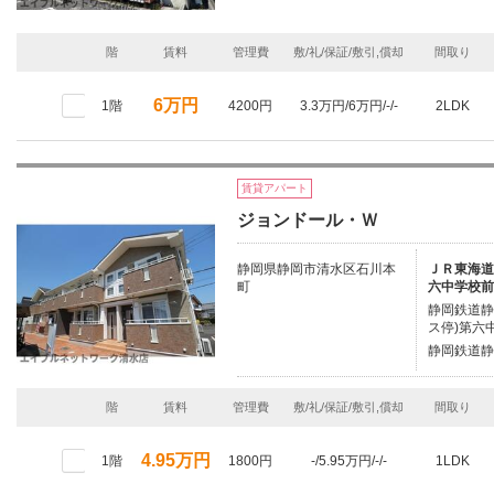
階
賃料
管理費
敷/礼/保証/敷引,償却
間取り
6万円
1階
4200円
3.3万円/6万円/-/-
2LDK
賃貸アパート
ジョンドール・Ｗ
静岡県静岡市清水区石川本
ＪＲ東海道本
町
六中学校前
静岡鉄道静
ス停)第六
静岡鉄道静
階
賃料
管理費
敷/礼/保証/敷引,償却
間取り
4.95万円
1階
1800円
-/5.95万円/-/-
1LDK