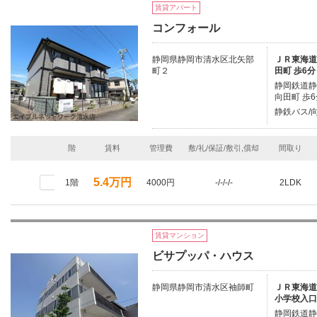
賃貸アパート
コンフォール
静岡県静岡市清水区北矢部
ＪＲ東海道本
町２
田町 歩6分
静岡鉄道静岡
向田町 歩6
静鉄バス/
階
賃料
管理費
敷/礼/保証/敷引,償却
間取り
5.4万円
1階
4000円
-/-/-/-
2LDK
賃貸マンション
ビサプッパ・ハウス
静岡県静岡市清水区袖師町
ＪＲ東海道本
小学校入口
静岡鉄道静