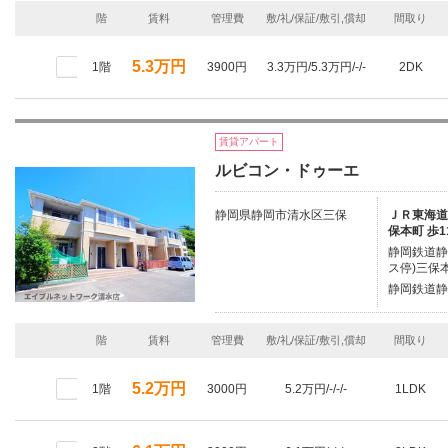
階
賃料
管理費
敷/礼/保証/敷引,償却
間取り
5.3万円
1階
3900円
3.3万円/5.3万円/-/-
2DK
賃貸アパート
ルビコン・ドゥーエ
静岡県静岡市清水区三保
ＪＲ東海道本
保本町 歩1
静岡鉄道静
ス停)三保本
静岡鉄道静
階
賃料
管理費
敷/礼/保証/敷引,償却
間取り
5.2万円
1階
3000円
5.2万円/-/-/-
1LDK