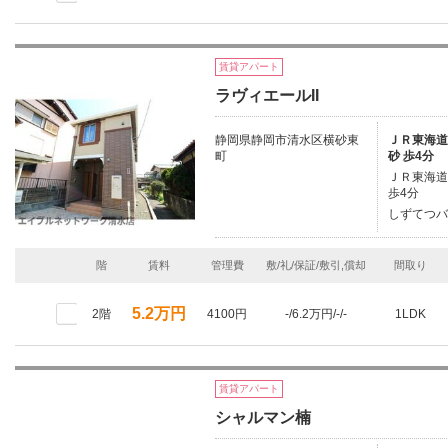
賃貸アパート
ラヴィエールII
静岡県静岡市清水区横砂東
ＪＲ東海道本
町
砂 歩4分
ＪＲ東海道本
歩4分
しずてつバ
階
賃料
管理費
敷/礼/保証/敷引,償却
間取り
5.2万円
2階
4100円
-/6.2万円/-/-
1LDK
賃貸アパート
シャルマン楠