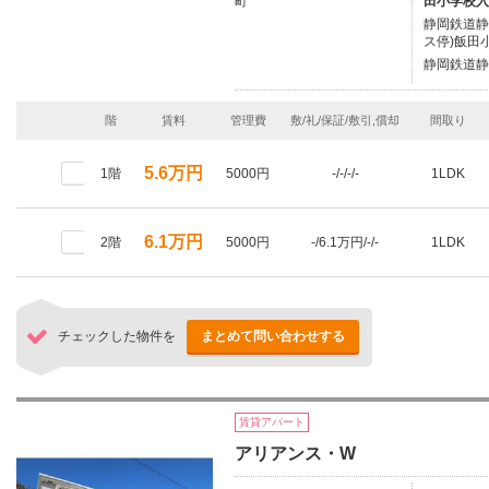
町
田小学校入
静岡鉄道静
ス停)飯田
静岡鉄道静
階
賃料
管理費
敷/礼/保証/敷引,償却
間取り
5.6万円
1階
5000円
-/-/-/-
1LDK
6.1万円
2階
5000円
-/6.1万円/-/-
1LDK
チェックした物件を
まとめて問い合わせする
賃貸アパート
アリアンス・W