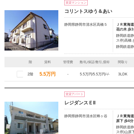
賃貸マンション
コリントスゆう＆あい
静岡県静岡市清水区高橋５
ＪＲ東海道本
花の木 歩3
静岡鉄道静
ス停)高橋 
静岡鉄道静
階
賃料
管理費
敷/礼/保証/敷引,償却
間取り
5.5万円
2階
-
5.5万円/5.5万円/-/-
3LDK
賃貸アパート
レジダンスＥII
静岡県静岡市清水区蜂ヶ谷
ＪＲ東海道本
原下 歩4分
静岡鉄道静
ス停)山原下