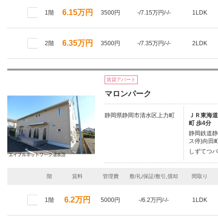
6.15万円
1階
3500円
-/7.15万円/-/-
1LDK
6.35万円
2階
3500円
-/7.35万円/-/-
2LDK
賃貸アパート
マロンパーク
静岡県静岡市清水区上力町
ＪＲ東海道本
町 歩4分
静岡鉄道静
ス停)向田町
しずてつバ
階
賃料
管理費
敷/礼/保証/敷引,償却
間取り
6.2万円
1階
5000円
-/6.2万円/-/-
1LDK