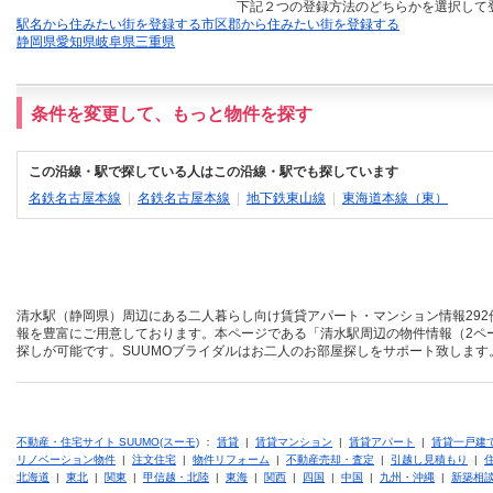
下記２つの登録方法のどちらかを選択して
駅名から住みたい街を登録する
市区郡から住みたい街を登録する
静岡県
愛知県
岐阜県
三重県
条件を変更して、もっと物件を探す
この沿線・駅で探している人はこの沿線・駅でも探しています
名鉄名古屋本線
|
名鉄名古屋本線
|
地下鉄東山線
|
東海道本線（東）
清水駅（静岡県）周辺にある二人暮らし向け賃貸アパート・マンション情報292
報を豊富にご用意しております。本ページである「清水駅周辺の物件情報（2ペ
探しが可能です。SUUMOブライダルはお二人のお部屋探しをサポート致します
不動産・住宅サイト SUUMO(スーモ)
：
賃貸
|
賃貸マンション
|
賃貸アパート
|
賃貸一戸建
リノベーション物件
|
注文住宅
|
物件リフォーム
|
不動産売却・査定
|
引越し見積もり
|
北海道
|
東北
|
関東
|
甲信越・北陸
|
東海
|
関西
|
四国
|
中国
|
九州・沖縄
|
新築相