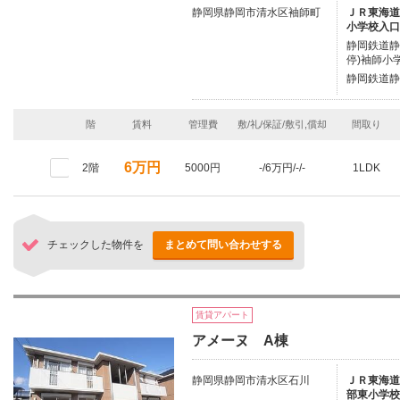
静岡県静岡市清水区袖師町
ＪＲ東海道本
小学校入口
静岡鉄道静
停)袖師小
静岡鉄道静
階
賃料
管理費
敷/礼/保証/敷引,償却
間取り
6万円
2階
5000円
-/6万円/-/-
1LDK
チェックした物件を
まとめて問い合わせする
賃貸アパート
アメーヌ A棟
静岡県静岡市清水区石川
ＪＲ東海道本
部東小学校