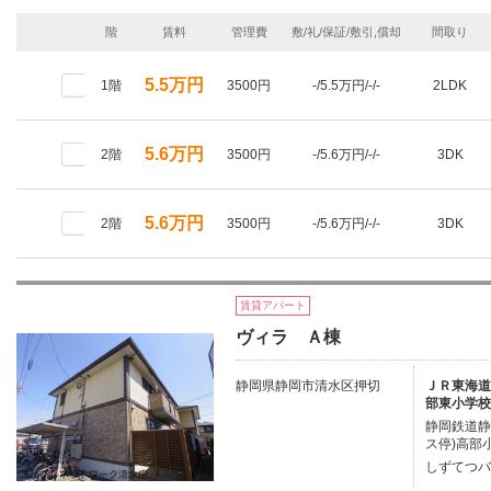
階
賃料
管理費
敷/礼/保証/敷引,償却
間取り
5.5万円
1階
3500円
-/5.5万円/-/-
2LDK
5.6万円
2階
3500円
-/5.6万円/-/-
3DK
5.6万円
2階
3500円
-/5.6万円/-/-
3DK
賃貸アパート
ヴィラ Ａ棟
静岡県静岡市清水区押切
ＪＲ東海道本
部東小学校
静岡鉄道静
ス停)高部
しずてつバ