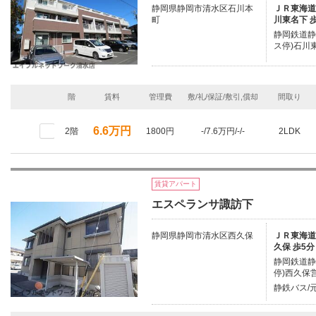
静岡県静岡市清水区石川本
ＪＲ東海道本
町
川東名下 
静岡鉄道静
ス停)石川
階
賃料
管理費
敷/礼/保証/敷引,償却
間取り
6.6万円
2階
1800円
-/7.6万円/-/-
2LDK
賃貸アパート
エスペランサ諏訪下
静岡県静岡市清水区西久保
ＪＲ東海道本
久保 歩5分
静岡鉄道静
停)西久保
静鉄バス/