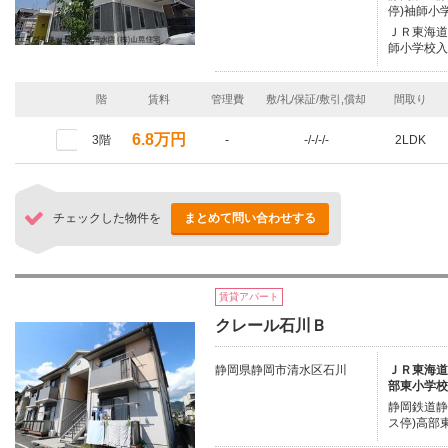
停)袖師小
ＪＲ東海道本
師小学校入
階
賃料
管理費
敷/礼/保証/敷引,償却
間取り
6.8万円
3階
-
-/-/-/-
2LDK
チェックした物件を
まとめて問い合わせする
賃貸アパート
クレール石川Ｂ
静岡県静岡市清水区石川
ＪＲ東海道本
部東小学校
静岡鉄道静
ス停)高部