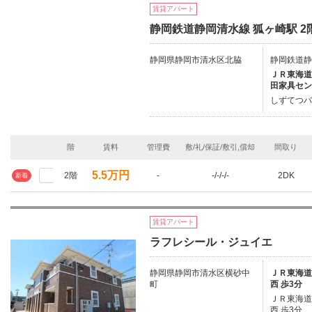
賃貸アパート
静岡鉄道静岡清水線 狐ヶ崎駅 2階
静岡県静岡市清水区北脇
静岡鉄道静
ＪＲ東海道本
田家具セン
しずてつバ
階
賃料
管理費
敷/礼/保証/敷引,償却
間取り
5.5万円
2階
-
-/-/-/-
2DK
新着
賃貸アパート
ラフレシール・ジュイエ
静岡県静岡市清水区横砂中
ＪＲ東海道本
町
西 歩3分
ＪＲ東海道本
西 歩3分