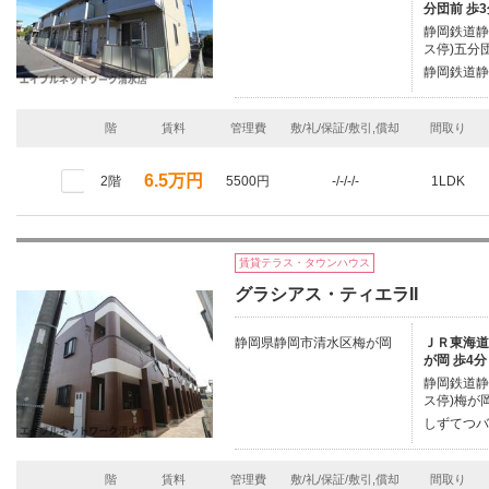
分団前 歩3
静岡鉄道静
ス停)五分団
静岡鉄道静
階
賃料
管理費
敷/礼/保証/敷引,償却
間取り
6.5万円
2階
5500円
-/-/-/-
1LDK
賃貸テラス・タウンハウス
グラシアス・ティエラII
静岡県静岡市清水区梅が岡
ＪＲ東海道本
が岡 歩4分
静岡鉄道静
ス停)梅が岡
しずてつバ
階
賃料
管理費
敷/礼/保証/敷引,償却
間取り