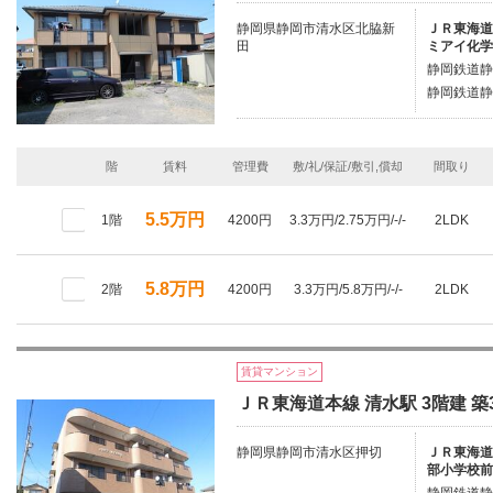
静岡県静岡市清水区北脇新
ＪＲ東海道本
田
ミアイ化学
静岡鉄道静
静岡鉄道静
階
賃料
管理費
敷/礼/保証/敷引,償却
間取り
5.5万円
1階
4200円
3.3万円/2.75万円/-/-
2LDK
5.8万円
2階
4200円
3.3万円/5.8万円/-/-
2LDK
賃貸マンション
ＪＲ東海道本線 清水駅 3階建 築
静岡県静岡市清水区押切
ＪＲ東海道本
部小学校前