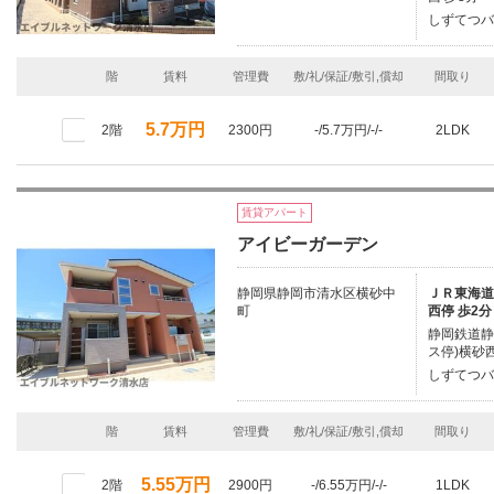
しずてつバ
階
賃料
管理費
敷/礼/保証/敷引,償却
間取り
5.7万円
2階
2300円
-/5.7万円/-/-
2LDK
賃貸アパート
アイビーガーデン
静岡県静岡市清水区横砂中
ＪＲ東海道本
町
西停 歩2分
静岡鉄道静
ス停)横砂西
しずてつバ
階
賃料
管理費
敷/礼/保証/敷引,償却
間取り
5.55万円
2階
2900円
-/6.55万円/-/-
1LDK