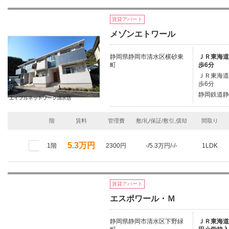
賃貸アパート
メゾンエトワール
静岡県静岡市清水区横砂東
ＪＲ東海道本
町
歩6分
ＪＲ東海道本
歩6分
静岡鉄道静
階
賃料
管理費
敷/礼/保証/敷引,償却
間取り
5.3万円
1階
2300円
-/5.3万円/-/-
1LDK
賃貸アパート
エスポワール・Ｍ
静岡県静岡市清水区下野緑
ＪＲ東海道本