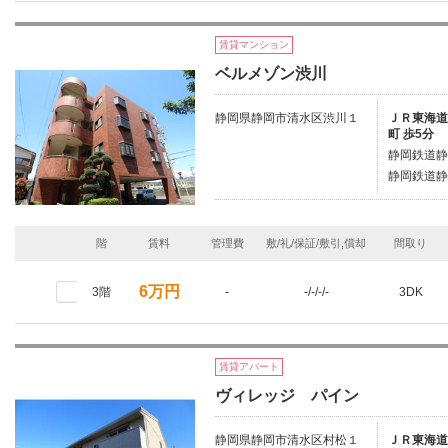
賃貸マンション
ベルメゾン渋川
静岡県静岡市清水区渋川１
ＪＲ東海道本
町 歩5分
静岡鉄道静
静岡鉄道静
階
賃料
管理費
敷/礼/保証/敷引,償却
間取り
6万円
3階
-
-/-/-/-
3DK
賃貸アパート
ヴィレッジ パイン
静岡県静岡市清水区村松１
ＪＲ東海道本