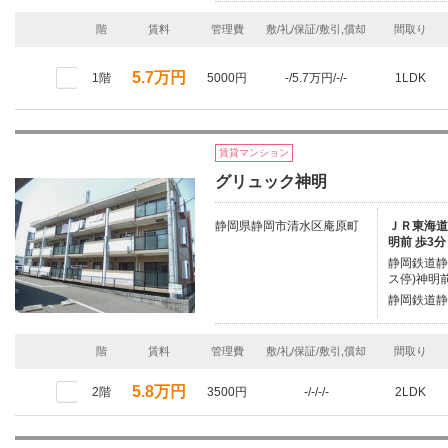
階
賃料
管理費
敷/礼/保証/敷引,償却
間取り
5.7万円
1階
5000円
-/5.7万円/-/-
1LDK
賃貸マンション
グリュック神明
静岡県静岡市清水区庵原町
ＪＲ東海道本
明前 歩3分
静岡鉄道静
ス停)神明前
静岡鉄道静
階
賃料
管理費
敷/礼/保証/敷引,償却
間取り
5.8万円
2階
3500円
-/-/-/-
2LDK