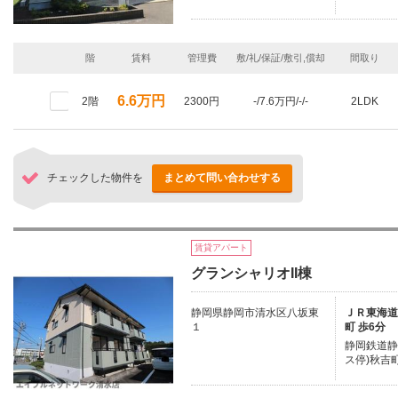
階
賃料
管理費
敷/礼/保証/敷引,償却
間取り
6.6万円
2階
2300円
-/7.6万円/-/-
2LDK
チェックした物件を
まとめて問い合わせする
賃貸アパート
グランシャリオII棟
静岡県静岡市清水区八坂東
ＪＲ東海道本
１
町 歩6分
静岡鉄道静
ス停)秋吉町