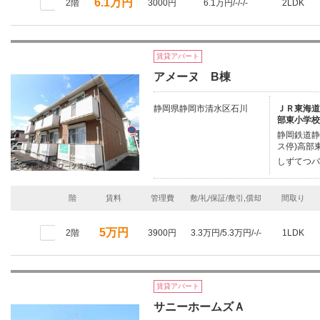
6.1万円
2階
3000円
6.1万円/-/-/-
2LDK
賃貸アパート
アメーヌ B棟
静岡県静岡市清水区石川
ＪＲ東海道本
部東小学校
静岡鉄道静
ス停)高部
しずてつバ
階
賃料
管理費
敷/礼/保証/敷引,償却
間取り
5万円
2階
3900円
3.3万円/5.3万円/-/-
1LDK
賃貸アパート
サニーホームズＡ