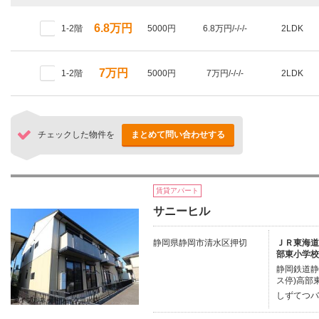
6.8万円
1-2階
5000円
6.8万円/-/-/-
2LDK
7万円
1-2階
5000円
7万円/-/-/-
2LDK
チェックした物件を
まとめて問い合わせする
賃貸アパート
サニーヒル
静岡県静岡市清水区押切
ＪＲ東海道本
部東小学校
静岡鉄道静
ス停)高部
しずてつバ