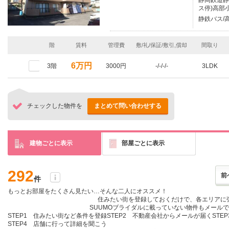
静岡鉄道静
ス停)高部
静鉄バス/
階
賃料
管理費
敷/礼/保証/敷引,償却
間取り
6万円
3階
3000円
-/-/-/-
3LDK
チェックした物件を
まとめて問い合わせする
建物ごとに表示
部屋ごとに表示
292
前
件
もっとお部屋をたくさん見たい…そんな二人にオススメ！
住みたい街を登録しておくだけ
で、各エリアに
SUUMOブライダルに載っていない物件も
メールで
STEP1 住みたい街など条件を登録
STEP2 不動産会社からメールが届く
STE
STEP4 店舗に行って詳細を聞こう