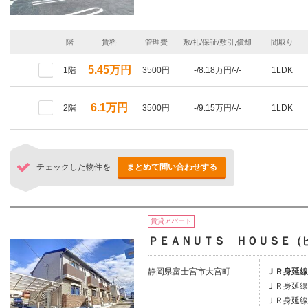
階
賃料
管理費
敷/礼/保証/敷引,償却
間取り
5.45万円
1階
3500円
-/8.18万円/-/-
1LDK
6.1万円
2階
3500円
-/9.15万円/-/-
1LDK
チェックした物件を
まとめて問い合わせする
賃貸アパート
ＰＥＡＮＵＴＳ ＨＯＵＳＥ（
静岡県富士宮市大宮町
ＪＲ身延線
ＪＲ身延線
ＪＲ身延線