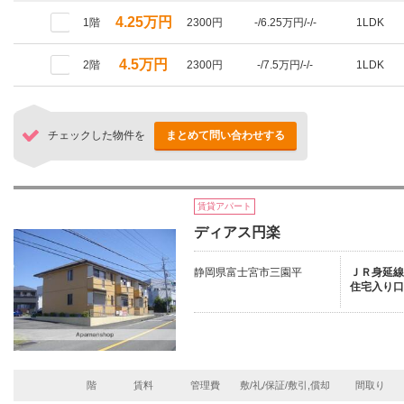
4.25万円
1階
2300円
-/6.25万円/-/-
1LDK
4.5万円
2階
2300円
-/7.5万円/-/-
1LDK
チェックした物件を
まとめて問い合わせする
賃貸アパート
ディアス円楽
静岡県富士宮市三園平
ＪＲ身延線/
住宅入り口
階
賃料
管理費
敷/礼/保証/敷引,償却
間取り