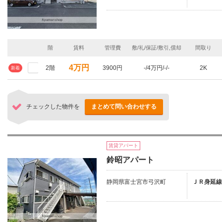
階
賃料
管理費
敷/礼/保証/敷引,償却
間取り
4万円
2階
3900円
-/4万円/-/-
2K
新着
チェックした物件を
まとめて問い合わせする
賃貸アパート
鈴昭アパート
静岡県富士宮市弓沢町
ＪＲ身延線