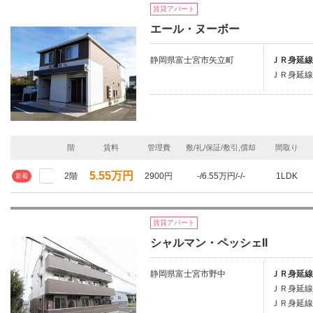
賃貸アパート
エール・ヌーボー
静岡県富士宮市矢立町
ＪＲ身延線
ＪＲ身延線
階
賃料
管理費
敷/礼/保証/敷引,償却
間取り
5.55万円
2階
2900円
-/6.55万円/-/-
1LDK
新着
賃貸アパート
シャルマン・ペッシェII
静岡県富士宮市野中
ＪＲ身延線
ＪＲ身延線
ＪＲ身延線