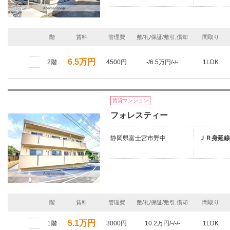
階
賃料
管理費
敷/礼/保証/敷引,償却
間取り
6.5万円
2階
4500円
-/6.5万円/-/-
1LDK
賃貸マンション
フォレスティー
静岡県富士宮市野中
ＪＲ身延線
階
賃料
管理費
敷/礼/保証/敷引,償却
間取り
5.1万円
1階
3000円
10.2万円/-/-/-
1LDK