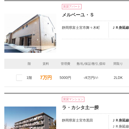
賃貸アパート
メルベーユ・Ｓ
静岡県富士宮市舞々木町
ＪＲ身延線
階
賃料
管理費
敷/礼/保証/敷引,償却
間取り
7万円
1階
5000円
-/4万円/-/-
2LDK
賃貸マンション
ラ・カシタ土一揆
静岡県富士宮市黒田
ＪＲ身延線
ＪＲ身延線