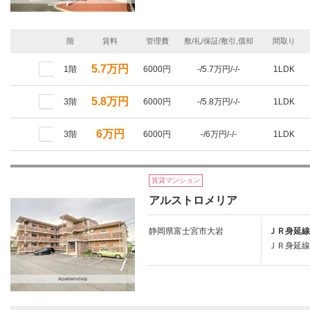
階
賃料
管理費
敷/礼/保証/敷引,償却
間取り
5.7万円
1階
6000円
-/5.7万円/-/-
1LDK
5.8万円
3階
6000円
-/5.8万円/-/-
1LDK
6万円
3階
6000円
-/6万円/-/-
1LDK
賃貸マンション
アルストロメリア
静岡県富士宮市大岩
ＪＲ身延線
ＪＲ身延線