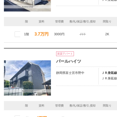
階
賃料
管理費
敷/礼/保証/敷引,償却
間取り
3.7万円
1階
3000円
-/-/-/-
2K
賃貸アパート
パールハイツ
静岡県富士宮市野中
ＪＲ身延線
ＪＲ身延線
階
賃料
管理費
敷/礼/保証/敷引,償却
間取り