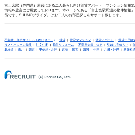
富士宮駅（静岡県）周辺にある二人暮らし向け賃貸アパート・マンション情報35
情報を豊富にご用意しております。本ページである「富士宮駅周辺の物件情報」
能です。SUUMOブライダルはお二人のお部屋探しをサポート致します。
不動産・住宅サイト SUUMO(スーモ)
：
賃貸
|
賃貸マンション
|
賃貸アパート
|
賃貸一戸建
リノベーション物件
|
注文住宅
|
物件リフォーム
|
不動産売却・査定
|
引越し見積もり
|
北海道
|
東北
|
関東
|
甲信越・北陸
|
東海
|
関西
|
四国
|
中国
|
九州・沖縄
|
新築相