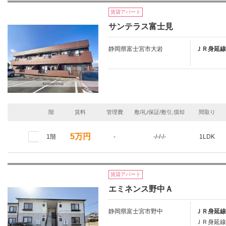
賃貸アパート
サンテラス富士見
静岡県富士宮市大岩
ＪＲ身延線
階
賃料
管理費
敷/礼/保証/敷引,償却
間取り
5万円
1階
-
-/-/-/-
1LDK
賃貸アパート
エミネンス野中Ａ
静岡県富士宮市野中
ＪＲ身延線
ＪＲ身延線