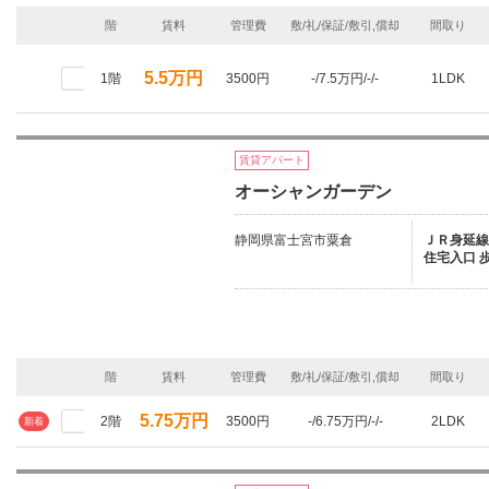
階
賃料
管理費
敷/礼/保証/敷引,償却
間取り
5.5万円
1階
3500円
-/7.5万円/-/-
1LDK
賃貸アパート
オーシャンガーデン
静岡県富士宮市粟倉
ＪＲ身延線/
住宅入口 
階
賃料
管理費
敷/礼/保証/敷引,償却
間取り
5.75万円
2階
3500円
-/6.75万円/-/-
2LDK
新着