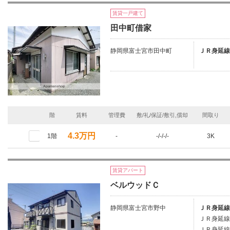
賃貸一戸建て
田中町借家
静岡県富士宮市田中町
ＪＲ身延線
階
賃料
管理費
敷/礼/保証/敷引,償却
間取り
4.3万円
1階
-
-/-/-/-
3K
賃貸アパート
ベルウッドＣ
静岡県富士宮市野中
ＪＲ身延線
ＪＲ身延線
ＪＲ身延線