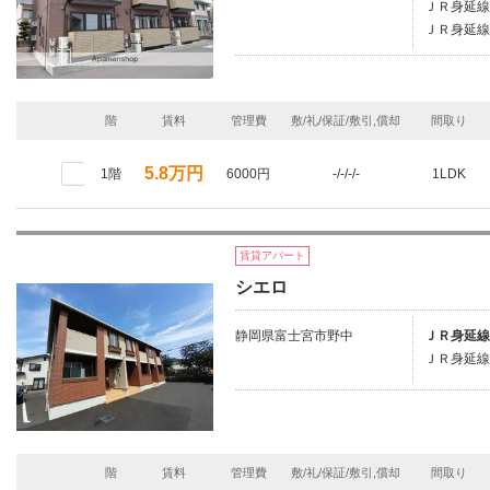
ＪＲ身延線
ＪＲ身延線
階
賃料
管理費
敷/礼/保証/敷引,償却
間取り
5.8万円
1階
6000円
-/-/-/-
1LDK
賃貸アパート
シエロ
静岡県富士宮市野中
ＪＲ身延線
ＪＲ身延線
階
賃料
管理費
敷/礼/保証/敷引,償却
間取り