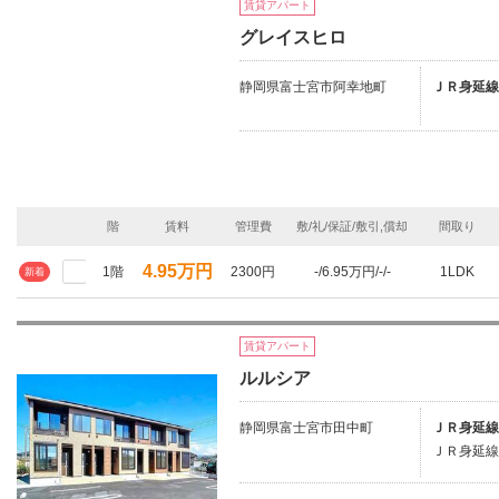
賃貸アパート
グレイスヒロ
静岡県富士宮市阿幸地町
ＪＲ身延線
階
賃料
管理費
敷/礼/保証/敷引,償却
間取り
4.95万円
1階
2300円
-/6.95万円/-/-
1LDK
新着
賃貸アパート
ルルシア
静岡県富士宮市田中町
ＪＲ身延線
ＪＲ身延線