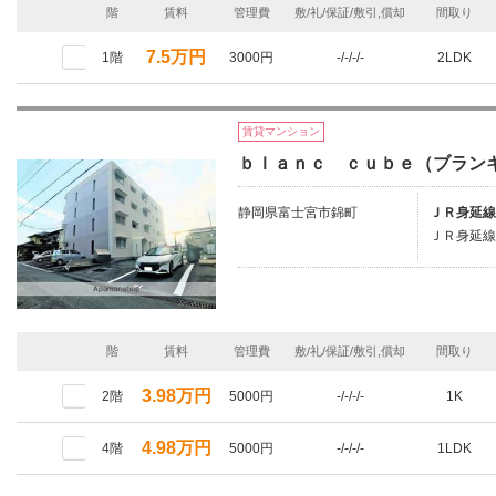
階
賃料
管理費
敷/礼/保証/敷引,償却
間取り
7.5万円
1階
3000円
-/-/-/-
2LDK
賃貸マンション
ｂｌａｎｃ ｃｕｂｅ（ブラン
静岡県富士宮市錦町
ＪＲ身延線
ＪＲ身延線
階
賃料
管理費
敷/礼/保証/敷引,償却
間取り
3.98万円
2階
5000円
-/-/-/-
1K
4.98万円
4階
5000円
-/-/-/-
1LDK