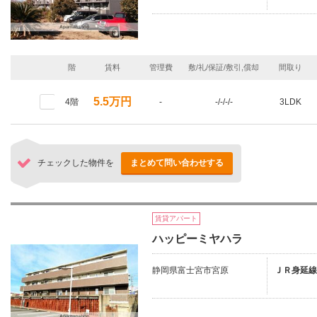
階
賃料
管理費
敷/礼/保証/敷引,償却
間取り
5.5万円
4階
-
-/-/-/-
3LDK
チェックした物件を
まとめて問い合わせする
賃貸アパート
ハッピーミヤハラ
静岡県富士宮市宮原
ＪＲ身延線