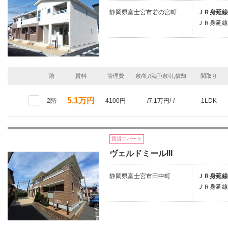
静岡県富士宮市若の宮町
ＪＲ身延線
ＪＲ身延線
階
賃料
管理費
敷/礼/保証/敷引,償却
間取り
5.1万円
2階
4100円
-/7.1万円/-/-
1LDK
賃貸アパート
ヴェルドミールIII
静岡県富士宮市田中町
ＪＲ身延線
ＪＲ身延線