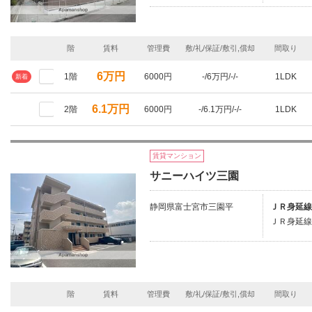
階
賃料
管理費
敷/礼/保証/敷引,償却
間取り
6万円
1階
6000円
-/6万円/-/-
1LDK
新着
6.1万円
2階
6000円
-/6.1万円/-/-
1LDK
賃貸マンション
サニーハイツ三園
静岡県富士宮市三園平
ＪＲ身延線
ＪＲ身延線
階
賃料
管理費
敷/礼/保証/敷引,償却
間取り