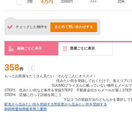
4万円
2階
2000円
-/-/-/-
2DK
チェックした物件を
まとめて問い合わせする
建物ごとに表示
部屋ごとに表示
358
件
もっとお部屋をたくさん見たい…そんな二人にオススメ！
住みたい街を登録しておくだけ
で、各エリアに
SUUMOブライダルに載っていない物件も
メールで
STEP1 住みたい街など条件を登録
STEP2 不動産会社からメールが届く
STE
STEP4 店舗に行って詳細を聞こう
下記２つの登録方法のどちらかを選択して
駅名から住みたい街を登録する
市区郡から住みたい街を登録する
静岡県
愛知県
岐阜県
三重県