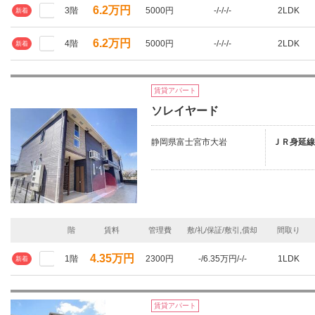
6.2万円
3階
5000円
-/-/-/-
2LDK
新着
6.2万円
4階
5000円
-/-/-/-
2LDK
新着
賃貸アパート
ソレイヤード
静岡県富士宮市大岩
ＪＲ身延線
階
賃料
管理費
敷/礼/保証/敷引,償却
間取り
4.35万円
1階
2300円
-/6.35万円/-/-
1LDK
新着
賃貸アパート