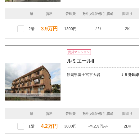
階
賃料
管理費
敷/礼/保証/敷引,償却
間取り
3.9万円
2階
1300円
-/-/-/-
2K
賃貸マンション
ルミエールII
静岡県富士宮市大岩
ＪＲ身延線
階
賃料
管理費
敷/礼/保証/敷引,償却
間取り
4.2万円
1階
3000円
-/4.2万円/-/-
2DK