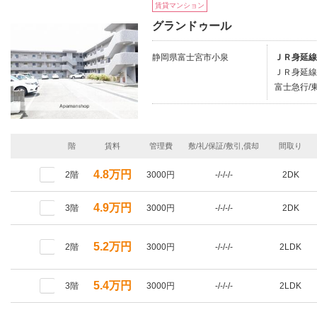
賃貸マンション
グランドゥール
静岡県富士宮市小泉
ＪＲ身延線
ＪＲ身延線
富士急行/
階
賃料
管理費
敷/礼/保証/敷引,償却
間取り
4.8万円
2階
3000円
-/-/-/-
2DK
4.9万円
3階
3000円
-/-/-/-
2DK
5.2万円
2階
3000円
-/-/-/-
2LDK
5.4万円
3階
3000円
-/-/-/-
2LDK