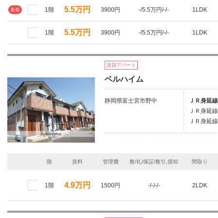
5.5万円
1階
3900円
-/5.5万円/-/-
1LDK
新着
5.5万円
1階
3900円
-/5.5万円/-/-
1LDK
賃貸アパート
ベルハイム
静岡県富士宮市野中
ＪＲ身延線
ＪＲ身延線
ＪＲ身延線
階
賃料
管理費
敷/礼/保証/敷引,償却
間取り
4.9万円
1階
1500円
-/-/-/-
2LDK