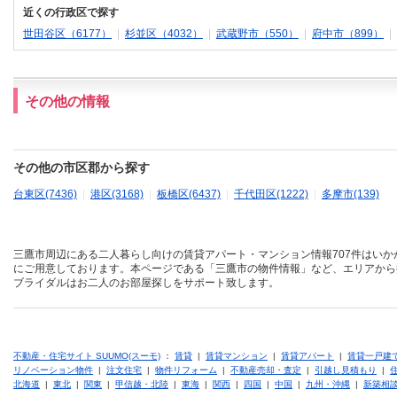
近くの行政区で探す
世田谷区（6177）
|
杉並区（4032）
|
武蔵野市（550）
|
府中市（899）
|
その他の情報
その他の市区郡から探す
台東区(7436)
|
港区(3168)
|
板橋区(6437)
|
千代田区(1222)
|
多摩市(139)
三鷹市周辺にある二人暮らし向けの賃貸アパート・マンション情報707件はいか
にご用意しております。本ページである「三鷹市の物件情報」など、エリアから
ブライダルはお二人のお部屋探しをサポート致します。
不動産・住宅サイト SUUMO(スーモ)
：
賃貸
|
賃貸マンション
|
賃貸アパート
|
賃貸一戸建
リノベーション物件
|
注文住宅
|
物件リフォーム
|
不動産売却・査定
|
引越し見積もり
|
北海道
|
東北
|
関東
|
甲信越・北陸
|
東海
|
関西
|
四国
|
中国
|
九州・沖縄
|
新築相