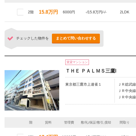
15.8万円
2階
6000円
-/15.8万円/-/-
2LDK
チェックした物件を
まとめて問い合わせする
賃貸マンション
ＴＨＥ ＰＡＬＭＳ三鷹I
東京都三鷹市上連雀１
ＪＲ総武線
ＪＲ中央線
ＪＲ中央線
階
賃料
管理費
敷/礼/保証/敷引,償却
間取り