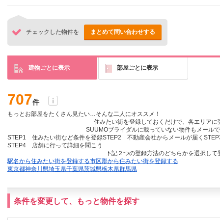
チェックした物件を
まとめて問い合わせする
建物ごとに表示
部屋ごとに表示
707
件
もっとお部屋をたくさん見たい…そんな二人にオススメ！
住みたい街を登録しておくだけ
で、各エリアに
SUUMOブライダルに載っていない物件も
メールで
STEP1 住みたい街など条件を登録
STEP2 不動産会社からメールが届く
STE
STEP4 店舗に行って詳細を聞こう
下記２つの登録方法のどちらかを選択して
駅名から住みたい街を登録する
市区郡から住みたい街を登録する
東京都
神奈川県
埼玉県
千葉県
茨城県
栃木県
群馬県
条件を変更して、もっと物件を探す