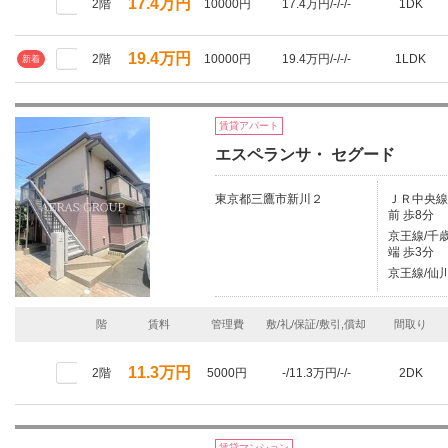
17.4万円
2階
10000円
17.4万円/-/-/-
1DK
19.4万円
2階
10000円
19.4万円/-/-/-
1LDK
新着
賃貸アパート
エスペランサ・ セグード
東京都三鷹市新川２
ＪＲ中央線/
前 歩8分
京王線/千歳
端 歩3分
京王線/仙川
階
賃料
管理費
敷/礼/保証/敷引,償却
間取り
11.3万円
2階
5000円
-/11.3万円/-/-
2DK
賃貸マンション