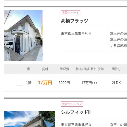
賃貸アパート
高橋フラッツ
東京都三鷹市牟礼４
京王井の頭
京王井の頭
ＪＲ総武線
階
賃料
管理費
敷/礼/保証/敷引,償却
間取り
17万円
1階
3000円
17万円/-/-/-
2LDK
賃貸マンション
シルフィッドII
東京都三鷹市北野３
京王井の頭