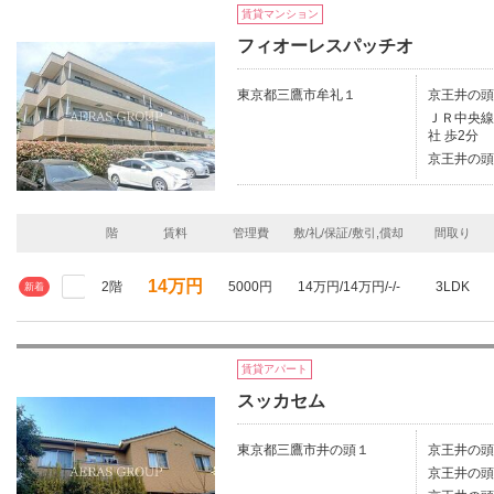
賃貸マンション
フィオーレスパッチオ
東京都三鷹市牟礼１
京王井の頭
ＪＲ中央線/
社 歩2分
京王井の頭
階
賃料
管理費
敷/礼/保証/敷引,償却
間取り
14万円
2階
5000円
14万円/14万円/-/-
3LDK
新着
賃貸アパート
スッカセム
東京都三鷹市井の頭１
京王井の頭
京王井の頭