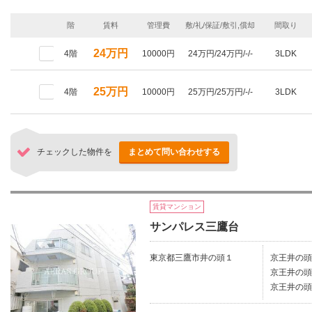
階
賃料
管理費
敷/礼/保証/敷引,償却
間取り
24万円
4階
10000円
24万円/24万円/-/-
3LDK
25万円
4階
10000円
25万円/25万円/-/-
3LDK
チェックした物件を
まとめて問い合わせする
賃貸マンション
サンパレス三鷹台
東京都三鷹市井の頭１
京王井の頭
京王井の頭
京王井の頭