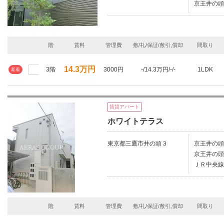
京王井の頭
階
賃料
管理費
敷/礼/保証/敷引,償却
間取り
14.3万円
3階
3000円
-/14.3万円/-/-
1LDK
新着
賃貸アパート
ホワイトテラス
東京都三鷹市井の頭３
京王井の頭
京王井の頭
ＪＲ中央線
階
賃料
管理費
敷/礼/保証/敷引,償却
間取り