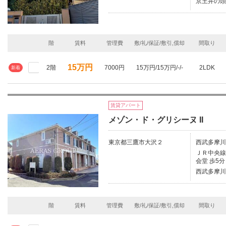
京王井の頭
階
賃料
管理費
敷/礼/保証/敷引,償却
間取り
15万円
2階
7000円
15万円/15万円/-/-
2LDK
新着
賃貸アパート
メゾン・ド・グリシーヌ II
東京都三鷹市大沢２
西武多摩川
ＪＲ中央線/
会堂 歩5分
西武多摩川
階
賃料
管理費
敷/礼/保証/敷引,償却
間取り