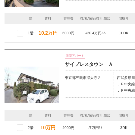
階
賃料
管理費
敷/礼/保証/敷引,償却
間取り
10.2万円
1階
6000円
-/20.4万円/-/-
1LDK
賃貸アパート
サイプレスタウン Ａ
東京都三鷹市深大寺２
西武多摩川
ＪＲ中央線
ＪＲ中央線
階
賃料
管理費
敷/礼/保証/敷引,償却
間取り
10万円
2階
4000円
-/7万円/-/-
3DK