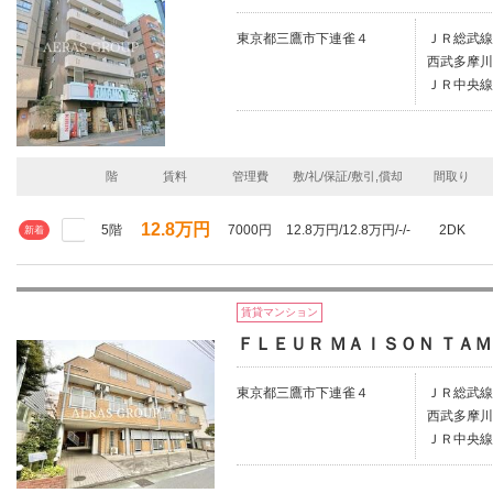
東京都三鷹市下連雀４
ＪＲ総武線/
西武多摩川
ＪＲ中央線
階
賃料
管理費
敷/礼/保証/敷引,償却
間取り
12.8万円
5階
7000円
12.8万円/12.8万円/-/-
2DK
新着
賃貸マンション
ＦＬＥＵＲ ＭＡＩＳＯＮ ＴＡ
東京都三鷹市下連雀４
ＪＲ総武線/
西武多摩川
ＪＲ中央線