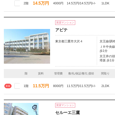
14.5万円
2階
4000円
14.5万円/14.5万円/-/-
1LDK
賃貸マンション
アビテ
東京都三鷹市大沢４
京王線/調布
ＪＲ中央線/
歩1分
京王井の頭線
塔坂 歩1分
階
賃料
管理費
敷/礼/保証/敷引,償却
間取り
11.5万円
1階
8000円
11.5万円/11.5万円/-/-
2LDK
新着
賃貸マンション
セルーエ三鷹