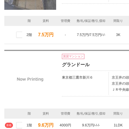
階
賃料
管理費
敷/礼/保証/敷引,償却
間取り
7.5万円
2階
-
7.5万円/7.5万円/-/-
3K
賃貸マンション
グランドール
東京都三鷹市新川６
京王井の頭
京王井の頭
ＪＲ中央線/
階
賃料
管理費
敷/礼/保証/敷引,償却
間取り
9.6万円
1階
4000円
9.6万円/-/-/-
1LDK
新着