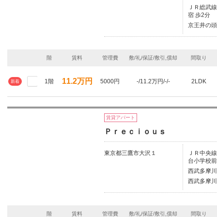
ＪＲ総武線/
宿 歩2分
京王井の頭
階
賃料
管理費
敷/礼/保証/敷引,償却
間取り
11.2万円
1階
5000円
-/11.2万円/-/-
2LDK
新着
賃貸アパート
Ｐｒｅｃｉｏｕｓ
東京都三鷹市大沢１
ＪＲ中央線/
台小学校前
西武多摩川
西武多摩川
階
賃料
管理費
敷/礼/保証/敷引,償却
間取り