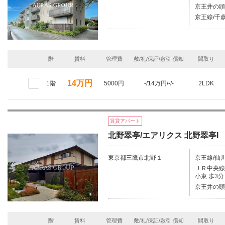
京王井の頭
京王線/千歳
階
賃料
管理費
敷/礼/保証/敷引,償却
間取り
14万円
1階
5000円
-/14万円/-/-
2LDK
賃貸アパート
北野翠亭/エアリクス 北野翠亭I
東京都三鷹市北野１
京王線/仙川
ＪＲ中央線/
小東 歩3分
京王井の頭
階
賃料
管理費
敷/礼/保証/敷引,償却
間取り