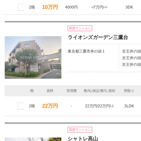
10万円
2階
4000円
-/7万円/-/-
3DK
賃貸マンション
ライオンズガーデン三鷹台
東京都三鷹市井の頭１
京王井の頭
京王井の頭
京王井の頭
階
賃料
管理費
敷/礼/保証/敷引,償却
間取り
22万円
2階
-
22万円/22万円/-/-
3LDK
賃貸マンション
シャトレ高山