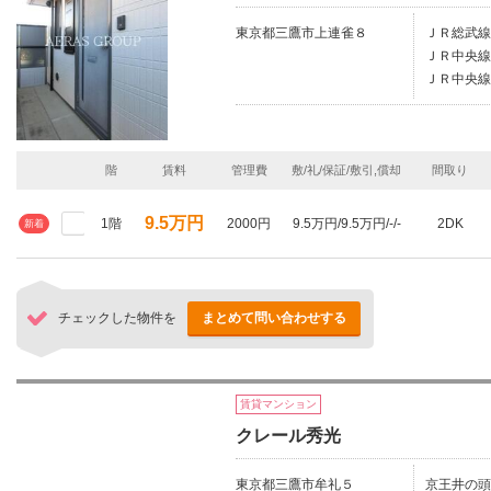
東京都三鷹市上連雀８
ＪＲ総武線/
ＪＲ中央線
ＪＲ中央線
階
賃料
管理費
敷/礼/保証/敷引,償却
間取り
9.5万円
1階
2000円
9.5万円/9.5万円/-/-
2DK
新着
チェックした物件を
まとめて問い合わせする
賃貸マンション
クレール秀光
東京都三鷹市牟礼５
京王井の頭