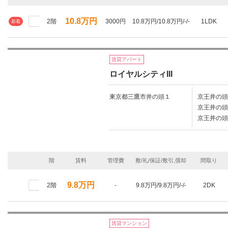
10.8万円
2階
3000円
10.8万円/10.8万円/-/-
1LDK
新着
賃貸アパート
ロイヤルシティIII
東京都三鷹市井の頭１
京王井の頭
京王井の頭
京王井の頭
階
賃料
管理費
敷/礼/保証/敷引,償却
間取り
9.8万円
2階
-
9.8万円/9.8万円/-/-
2DK
賃貸マンション