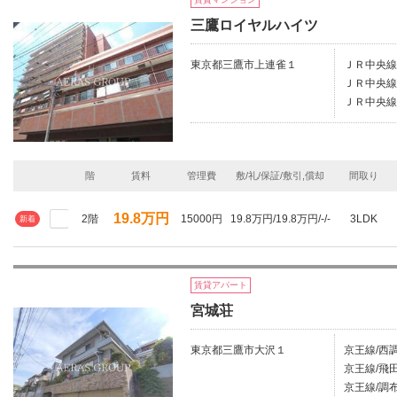
三鷹ロイヤルハイツ
東京都三鷹市上連雀１
ＪＲ中央線
ＪＲ中央線
ＪＲ中央線
階
賃料
管理費
敷/礼/保証/敷引,償却
間取り
19.8万円
2階
15000円
19.8万円/19.8万円/-/-
3LDK
新着
賃貸アパート
宮城荘
東京都三鷹市大沢１
京王線/西調
京王線/飛田
京王線/調布