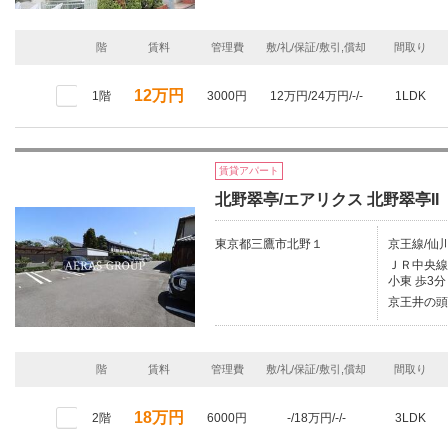
階
賃料
管理費
敷/礼/保証/敷引,償却
間取り
12万円
1階
3000円
12万円/24万円/-/-
1LDK
賃貸アパート
北野翠亭/エアリクス 北野翠亭II
東京都三鷹市北野１
京王線/仙川
ＪＲ中央線/
小東 歩3分
京王井の頭
階
賃料
管理費
敷/礼/保証/敷引,償却
間取り
18万円
2階
6000円
-/18万円/-/-
3LDK