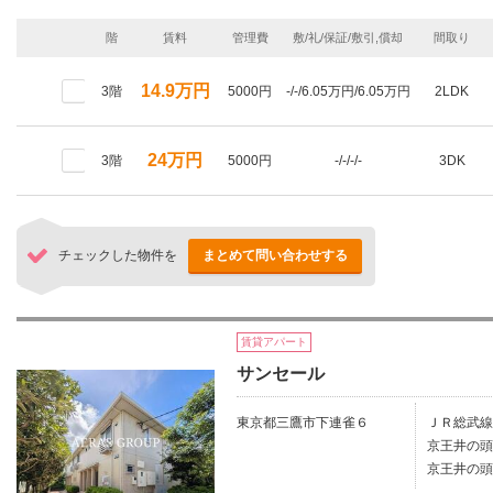
階
賃料
管理費
敷/礼/保証/敷引,償却
間取り
14.9万円
3階
5000円
-/-/6.05万円/6.05万円
2LDK
24万円
3階
5000円
-/-/-/-
3DK
チェックした物件を
まとめて問い合わせする
賃貸アパート
サンセール
東京都三鷹市下連雀６
ＪＲ総武線/
京王井の頭
京王井の頭