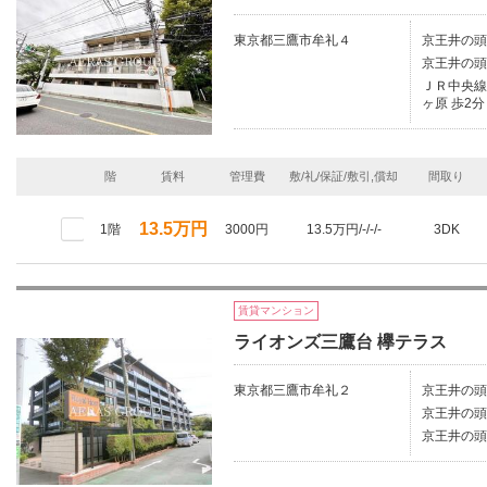
東京都三鷹市牟礼４
京王井の頭
京王井の頭
ＪＲ中央線/
ヶ原 歩2分
階
賃料
管理費
敷/礼/保証/敷引,償却
間取り
13.5万円
1階
3000円
13.5万円/-/-/-
3DK
賃貸マンション
ライオンズ三鷹台 欅テラス
東京都三鷹市牟礼２
京王井の頭
京王井の頭
京王井の頭