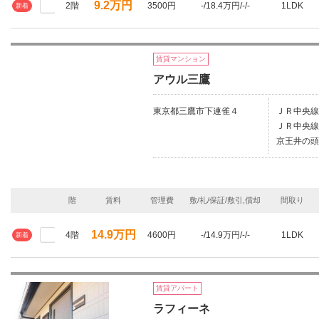
9.2万円
2階
3500円
-/18.4万円/-/-
1LDK
新着
賃貸マンション
アウル三鷹
東京都三鷹市下連雀４
ＪＲ中央線/
ＪＲ中央線
京王井の頭
階
賃料
管理費
敷/礼/保証/敷引,償却
間取り
14.9万円
4階
4600円
-/14.9万円/-/-
1LDK
新着
賃貸アパート
ラフィーネ