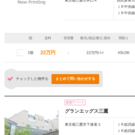
東京都三鷹市井口４
西武多摩川
ＪＲ中央線
ＪＲ中央線
階
賃料
管理費
敷/礼/保証/敷引,償却
間取り
22万円
1階
-
22万円/-/-/-
4SLDK
チェックした物件を
まとめて問い合わせする
賃貸アパート
グランエッグス三鷹
東京都三鷹市下連雀３
ＪＲ総武線
ＪＲ総武線