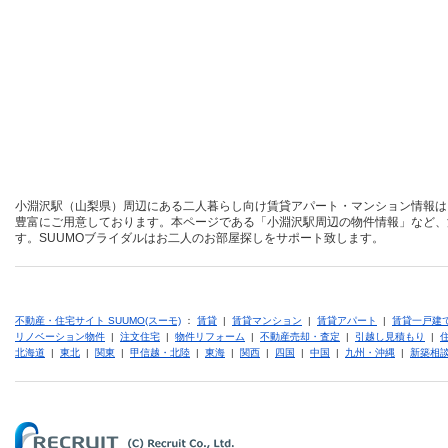
小淵沢駅（山梨県）周辺にある二人暮らし向け賃貸アパート・マンション情報は
豊富にご用意しております。本ページである「小淵沢駅周辺の物件情報」など、
す。SUUMOブライダルはお二人のお部屋探しをサポート致します。
不動産・住宅サイト SUUMO(スーモ)
：
賃貸
|
賃貸マンション
|
賃貸アパート
|
賃貸一戸建
リノベーション物件
|
注文住宅
|
物件リフォーム
|
不動産売却・査定
|
引越し見積もり
|
北海道
|
東北
|
関東
|
甲信越・北陸
|
東海
|
関西
|
四国
|
中国
|
九州・沖縄
|
新築相