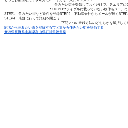
もっとお部屋をたくさん見たい…そんな二人にオススメ！
住みたい街を登録しておくだけ
で、各エリアに
SUUMOブライダルに載っていない物件も
メールで
STEP1 住みたい街など条件を登録
STEP2 不動産会社からメールが届く
STE
STEP4 店舗に行って詳細を聞こう
下記２つの登録方法のどちらかを選択して
駅名から住みたい街を登録する
市区郡から住みたい街を登録する
新潟県
長野県
山梨県
富山県
石川県
福井県