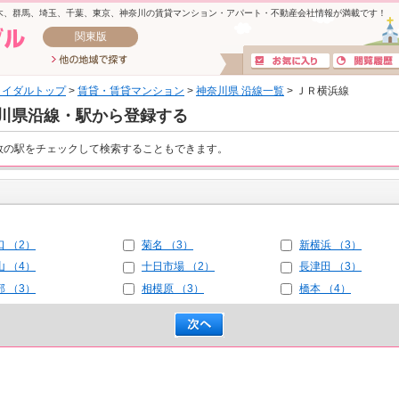
木、群馬、埼玉、千葉、東京、神奈川の賃貸マンション・アパート・不動産会社情報が満載です！
関東版
ライダルトップ
>
賃貸・賃貸マンション
>
神奈川県 沿線一覧
> ＪＲ横浜線
川県沿線・駅から登録する
数の駅をチェックして検索することもできます。
口 （2）
菊名 （3）
新横浜 （3）
山 （4）
十日市場 （2）
長津田 （3）
部 （3）
相模原 （3）
橋本 （4）