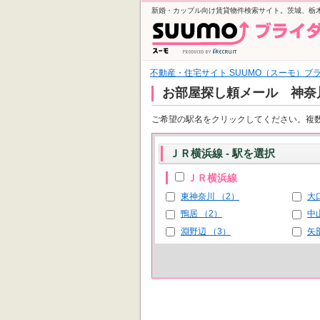
新婚・カップル向け賃貸物件検索サイト。茨城、栃
不動産・住宅サイト SUUMO（スーモ）ブ
お部屋探し頼メール 神奈
ご希望の駅名をクリックしてください。複
ＪＲ横浜線 - 駅を選択
ＪＲ横浜線
東神奈川 （2）
大
鴨居 （2）
中
淵野辺 （3）
矢