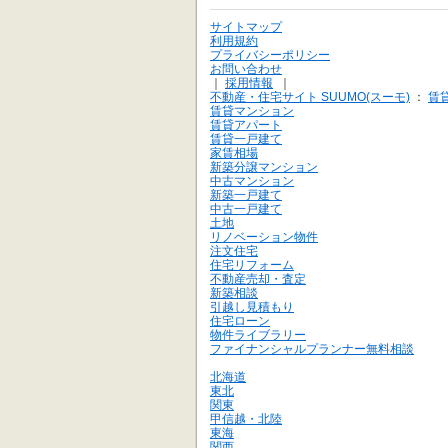
サイトマップ
利用規約
プライバシーポリシー
お問い合わせ
｜
採用情報
｜
不動産・住宅サイト SUUMO(スーモ)
：
賃
賃貸マンション
賃貸アパート
賃貸一戸建て
家賃相場
新築分譲マンション
中古マンション
新築一戸建て
中古一戸建て
土地
リノベーション物件
注文住宅
住宅リフォーム
不動産売却・査定
新築相談
引越し見積もり
住宅ローン
物件ライブラリー
ファイナンシャルプランナー無料相談
北海道
東北
関東
甲信越・北陸
東海
関西