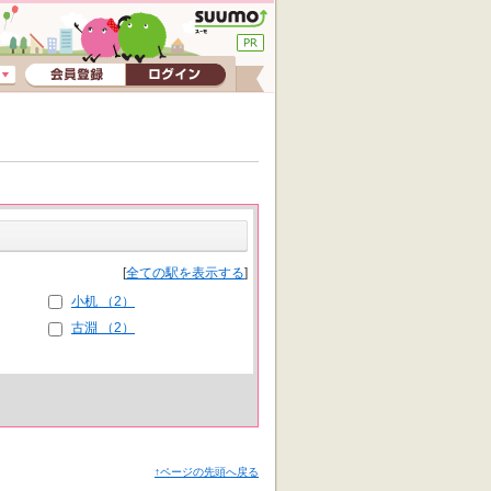
[
全ての駅を表示する
]
小机 （2）
古淵 （2）
↑ページの先頭へ戻る