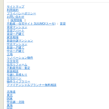
サイトマップ
利用規約
プライバシーポリシー
お問い合わせ
｜
採用情報
｜
不動産・住宅サイト SUUMO(スーモ)
：
賃貸
賃貸マンション
賃貸アパート
賃貸一戸建て
家賃相場
新築分譲マンション
中古マンション
新築一戸建て
中古一戸建て
土地
リノベーション物件
注文住宅
住宅リフォーム
不動産売却・査定
新築相談
引越し見積もり
住宅ローン
物件ライブラリー
ファイナンシャルプランナー無料相談
北海道
東北
関東
甲信越・北陸
東海
関西