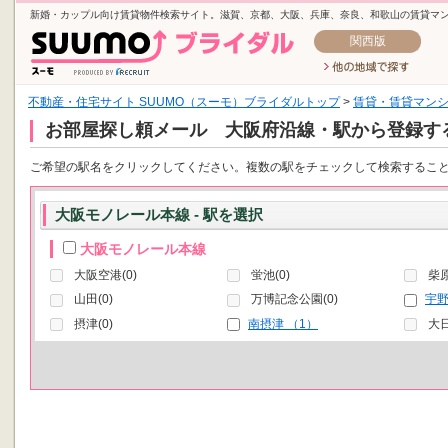
新婚・カップル向け賃貸物件検索サイト。滋賀、京都、大阪、兵庫、奈良、和歌山の賃貸マ
関西版
不動産・住宅サイト SUUMO（スーモ）ブライダルトップ
>
賃貸・賃貸マン
お部屋探し頼メール 大阪府沿線・駅から登録す
ご希望の駅名をクリックしてください。複数の駅をチェックして検索するこ
大阪モノレール本線 - 駅を選択
大阪モノレール本線
大阪空港(0)
蛍池(0)
柴原
山田(0)
万博記念公園(0)
宇野
摂津(0)
南摂津 （1）
大日