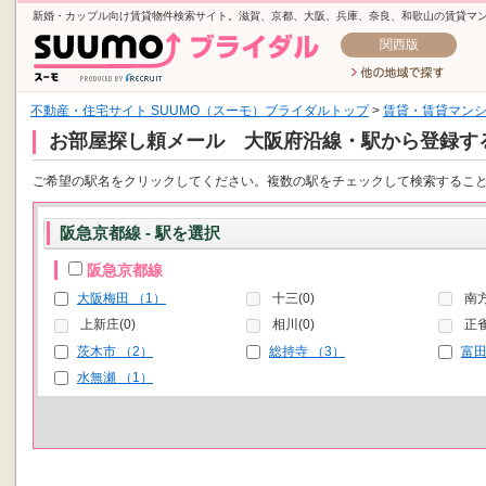
新婚・カップル向け賃貸物件検索サイト。滋賀、京都、大阪、兵庫、奈良、和歌山の賃貸マ
関西版
不動産・住宅サイト SUUMO（スーモ）ブライダルトップ
>
賃貸・賃貸マン
お部屋探し頼メール 大阪府沿線・駅から登録す
ご希望の駅名をクリックしてください。複数の駅をチェックして検索するこ
阪急京都線 - 駅を選択
阪急京都線
大阪梅田 （1）
十三(0)
南方
上新庄(0)
相川(0)
正雀
茨木市 （2）
総持寺 （3）
富田
水無瀬 （1）