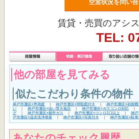
空室状況を問い合
賃貸・売買のアシス
TEL: 0
他の部屋を見てみる
似たこだわり条件の物件
神戸市灘区×専用庭
｜
神戸市灘区×間取図付き
｜
神戸市灘区×初期
い
｜
神戸市灘区×追い焚き風呂
｜
神戸市灘区×ガスコンロ対応
グ
｜
神戸市灘区×都市ガス
｜
神戸市灘区×コンロ2口以上
｜
神戸
戸市灘区×温水洗浄便座
｜
神戸市灘区×写真付き
｜
神戸市灘区×駐車
あなたのチェック履歴