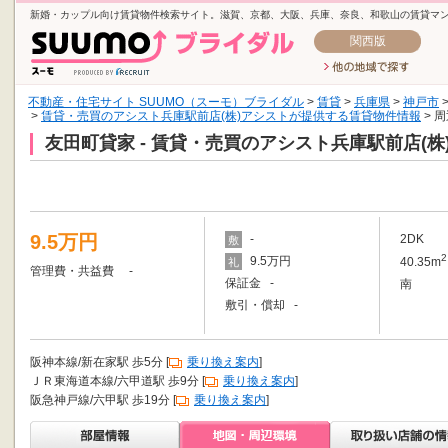
新婚・カップル向け賃貸物件検索サイト。滋賀、京都、大阪、兵庫、奈良、和歌山の賃貸マ
関西版
不動産・住宅サイト SUUMO（スーモ）ブライダル
>
賃貸
>
兵庫県
>
神戸市
>
賃貸・売買のアシスト兵庫駅前店(株)アシストが提供する賃貸物件情報
> 
友田町貸家 - 賃貸・売買のアシスト兵庫駅前店(
9.5万円
-
2DK
敷
2
9.5万円
40.35m
礼
管理費・共益費 -
保証金 -
南
敷引・償却 -
阪神本線/新在家駅 歩5分 [
乗り換え案内
]
ＪＲ東海道本線/六甲道駅 歩9分 [
乗り換え案内
]
阪急神戸線/六甲駅 歩19分 [
乗り換え案内
]