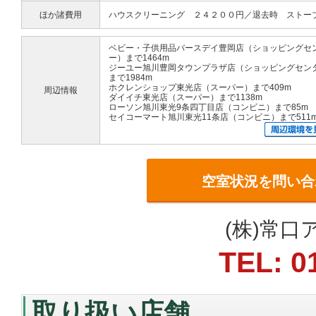
ほか諸費用
ハウスクリーニング ２４２００円／退去時 ストー
ベビー・子供用品バースデイ豊岡店（ショッピングセ
ー）まで1464m
ジーユー旭川豊岡タウンプラザ店（ショッピングセン
まで1984m
ホクレンショップ東光店（スーパー）まで409m
周辺情報
ダイイチ東光店（スーパー）まで1138m
ローソン旭川東光9条四丁目店（コンビニ）まで85m
セイコーマート旭川東光11条店（コンビニ）まで511
空室状況を問い合
(株)常
TEL: 0
取り扱い店舗