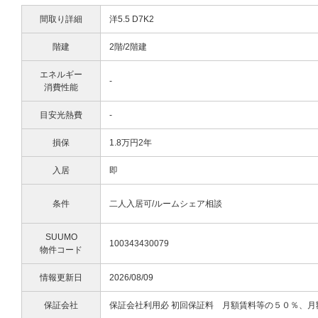
間取り詳細
洋5.5 D7K2
階建
2階/2階建
エネルギー
-
消費性能
目安光熱費
-
損保
1.8万円2年
入居
即
条件
二人入居可/ルームシェア相談
SUUMO
100343430079
物件コード
情報更新日
2026/08/09
保証会社
保証会社利用必 初回保証料 月額賃料等の５０％、