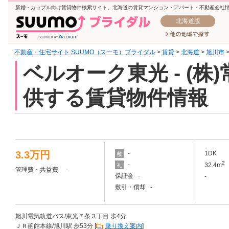
新婚・カップル向け賃貸物件検索サイト。北海道の賃貸マンション・アパート・不動産会社
北海道版
不動産・住宅サイト SUUMO（スーモ）ブライダル
>
賃貸
>
北海道
>
旭川市
ベルオーク東光 - (
供する賃貸物件情報
3.3万円
-
1DK
敷
2
-
32.4m
礼
管理費・共益費 -
保証金 -
-
敷引・償却 -
旭川電気軌道バス/東光７条３丁目 歩4分
ＪＲ函館本線/旭川駅 歩53分 [
乗り換え案内
]