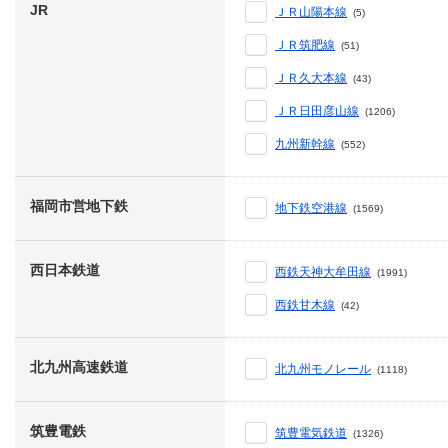
JR
ＪＲ山陽本線
(5)
ＪＲ筑肥線
(51)
ＪＲ久大本線
(43)
ＪＲ日田彦山線
(1206)
九州新幹線
(552)
福岡市営地下鉄
地下鉄空港線
(1569)
西日本鉄道
西鉄天神大牟田線
(1991)
西鉄甘木線
(42)
北九州高速鉄道
北九州モノレール
(1118)
筑豊電鉄
筑豊電気鉄道
(1326)