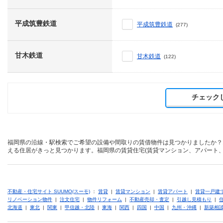
平成筑豊鉄道
平成筑豊鉄道
(277)
甘木鉄道
甘木鉄道
(122)
チェック
福岡県の沿線・駅検索でご希望の設備や間取りの賃借物件は見つかりましたか？
える住居がきっと見つかります。福岡県の賃貸住宅(賃貸マンション、アパート、
不動産・住宅サイト SUUMO(スーモ)
：
賃貸
|
賃貸マンション
|
賃貸アパート
|
賃貸一戸建
リノベーション物件
|
注文住宅
|
物件リフォーム
|
不動産売却・査定
|
引越し見積もり
|
北海道
|
東北
|
関東
|
甲信越・北陸
|
東海
|
関西
|
四国
|
中国
|
九州・沖縄
|
新築相