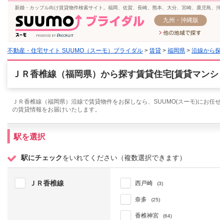
新婚・カップル向け賃貸物件検索サイト。福岡、佐賀、長崎、熊本、大分、宮崎、鹿児島、
九州・沖縄版
不動産・住宅サイト SUUMO（スーモ）ブライダル
>
賃貸
>
福岡県
>
沿線から
ＪＲ香椎線（福岡県）から探す賃貸住宅[賃貸マンシ
ＪＲ香椎線（福岡県）沿線で賃貸物件をお探しなら、SUUMO(スーモ)にお任
の賃貸情報をお届けいたします。
駅を選択
駅にチェック
をいれてください（複数選択できます）
ＪＲ香椎線
西戸崎
(3)
奈多
(25)
香椎神宮
(64)