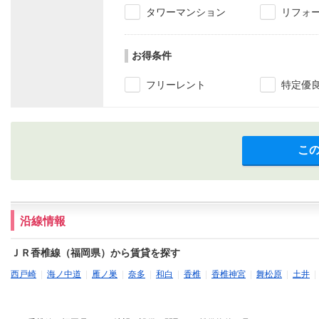
タワーマンション
リフォ
お得条件
フリーレント
特定優
こ
沿線情報
ＪＲ香椎線（福岡県）から賃貸を探す
西戸崎
|
海ノ中道
|
雁ノ巣
|
奈多
|
和白
|
香椎
|
香椎神宮
|
舞松原
|
土井