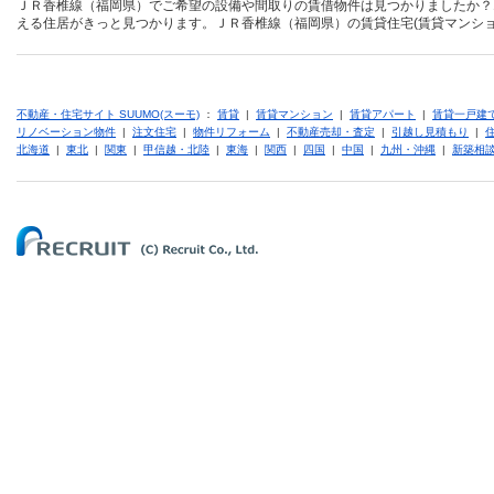
ＪＲ香椎線（福岡県）でご希望の設備や間取りの賃借物件は見つかりましたか？
える住居がきっと見つかります。ＪＲ香椎線（福岡県）の賃貸住宅(賃貸マンショ
不動産・住宅サイト SUUMO(スーモ)
：
賃貸
|
賃貸マンション
|
賃貸アパート
|
賃貸一戸建
リノベーション物件
|
注文住宅
|
物件リフォーム
|
不動産売却・査定
|
引越し見積もり
|
北海道
|
東北
|
関東
|
甲信越・北陸
|
東海
|
関西
|
四国
|
中国
|
九州・沖縄
|
新築相