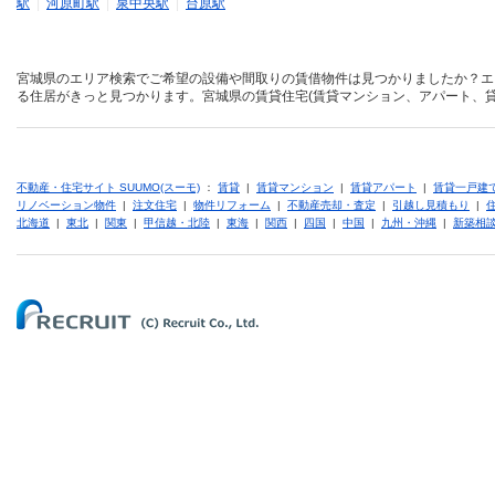
駅
|
河原町駅
|
泉中央駅
|
台原駅
宮城県のエリア検索でご希望の設備や間取りの賃借物件は見つかりましたか？エ
る住居がきっと見つかります。宮城県の賃貸住宅(賃貸マンション、アパート、貸
不動産・住宅サイト SUUMO(スーモ)
：
賃貸
|
賃貸マンション
|
賃貸アパート
|
賃貸一戸建
リノベーション物件
|
注文住宅
|
物件リフォーム
|
不動産売却・査定
|
引越し見積もり
|
北海道
|
東北
|
関東
|
甲信越・北陸
|
東海
|
関西
|
四国
|
中国
|
九州・沖縄
|
新築相