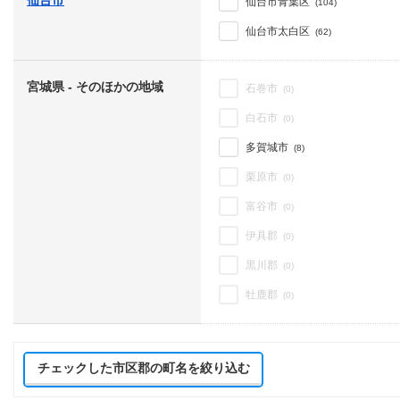
仙台市
仙台市青葉区
(104)
仙台市太白区
(62)
宮城県 - そのほかの地域
石巻市
(0)
白石市
(0)
多賀城市
(8)
栗原市
(0)
富谷市
(0)
伊具郡
(0)
黒川郡
(0)
牡鹿郡
(0)
チェックした市区郡の町名を絞り込む