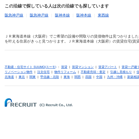
この沿線で探している人は次の沿線でも探しています
阪急神戸線
|
阪急神戸線
|
阪神本線
|
阪神本線
|
東西線
ＪＲ東海道本線（大阪府）でご希望の設備や間取りの賃借物件は見つかりました
を叶える住居がきっと見つかります。ＪＲ東海道本線（大阪府）の賃貸住宅(賃貸
不動産・住宅サイト SUUMO(スーモ)
：
賃貸
|
賃貸マンション
|
賃貸アパート
|
賃貸一戸建
リノベーション物件
|
注文住宅
|
物件リフォーム
|
不動産売却・査定
|
引越し見積もり
|
北海道
|
東北
|
関東
|
甲信越・北陸
|
東海
|
関西
|
四国
|
中国
|
九州・沖縄
|
新築相