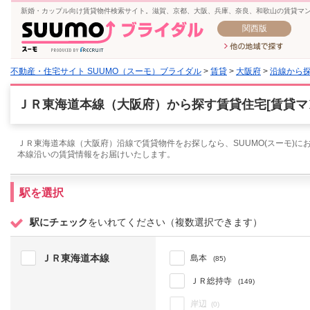
新婚・カップル向け賃貸物件検索サイト。滋賀、京都、大阪、兵庫、奈良、和歌山の賃貸マ
関西版
不動産・住宅サイト SUUMO（スーモ）ブライダル
>
賃貸
>
大阪府
>
沿線から
ＪＲ東海道本線（大阪府）から探す賃貸住宅[賃貸マ
ＪＲ東海道本線（大阪府）沿線で賃貸物件をお探しなら、SUUMO(スーモ)に
本線沿いの賃貸情報をお届けいたします。
駅を選択
駅にチェック
をいれてください（複数選択できます）
ＪＲ東海道本線
島本
(85)
ＪＲ総持寺
(149)
岸辺
(0)