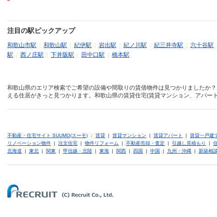
注目の駅ピックアップ
和歌山市駅
|
和歌山駅
|
紀伊駅
|
岩出駅
|
紀ノ川駅
|
紀三井寺駅
|
六十谷駅
駅
|
西ノ庄駅
|
下井阪駅
|
田中口駅
|
橋本駅
和歌山県のエリア検索でご希望の設備や間取りの賃借物件は見つかりましたか？
える住居がきっと見つかります。和歌山県の賃貸住宅(賃貸マンション、アパート
不動産・住宅サイト SUUMO(スーモ)
：
賃貸
|
賃貸マンション
|
賃貸アパート
|
賃貸一戸建
リノベーション物件
|
注文住宅
|
物件リフォーム
|
不動産売却・査定
|
引越し見積もり
|
北海道
|
東北
|
関東
|
甲信越・北陸
|
東海
|
関西
|
四国
|
中国
|
九州・沖縄
|
新築相