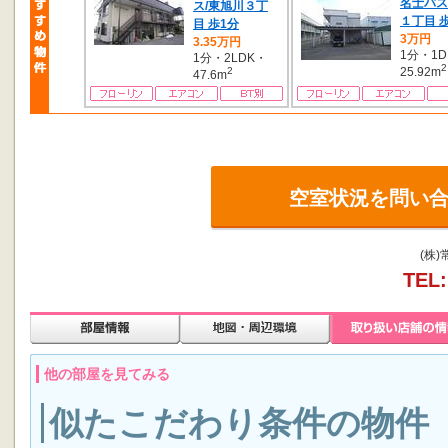
名士バス
ス/東旭川３丁
１丁目 
目 歩1分
3万円
3.35万円
1分・1D
1分・2LDK・
2
2
25.92m
47.6m
空室状況を問い
(株
TEL:
他の部屋を見てみる
似たこだわり条件の物件