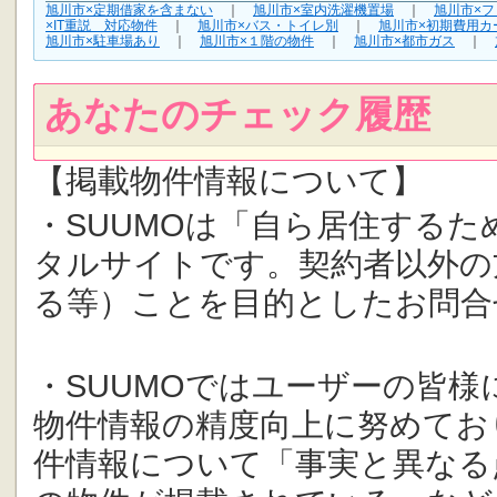
旭川市×定期借家を含まない
｜
旭川市×室内洗濯機置場
｜
旭川市×
×IT重説 対応物件
｜
旭川市×バス・トイレ別
｜
旭川市×初期費用カ
旭川市×駐車場あり
｜
旭川市×１階の物件
｜
旭川市×都市ガス
｜
あなたのチェック履歴
【掲載物件情報について】
・SUUMOは「自ら居住する
タルサイトです。契約者以外の
る等）ことを目的としたお問合
・SUUMOではユーザーの皆
物件情報の精度向上に努めてお
件情報について「事実と異なる