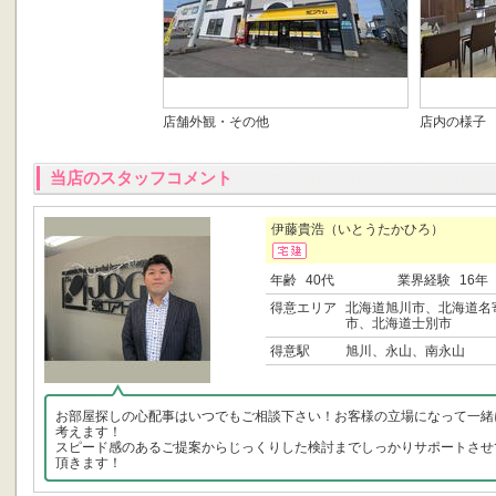
店舗外観・その他
店内の様子
当店のスタッフコメント
伊藤貴浩（いとうたかひろ）
年齢
40代
業界経験
16年
得意エリア
北海道旭川市、北海道名
市、北海道士別市
得意駅
旭川、永山、南永山
お部屋探しの心配事はいつでもご相談下さい！お客様の立場になって一緒
考えます！
スピード感のあるご提案からじっくりした検討までしっかりサポートさせ
頂きます！