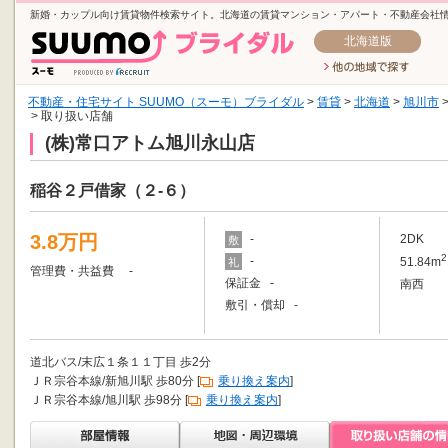
新婚・カップル向け賃貸物件検索サイト。北海道の賃貸マンション・アパート・不動産会社
北海道版
不動産・住宅サイト SUUMO（スーモ）ブライダル
>
賃貸
>
北海道
>
旭川市
> 取り扱い店舗
(株)常口アトム旭川永山店
稲谷２戸借家（２-６）
3.8万円
-
2DK
敷
2
-
51.84m
礼
管理費・共益費 -
保証金 -
南西
敷引・償却 -
道北バス/末広１条１１丁目 歩2分
ＪＲ宗谷本線/新旭川駅 歩80分 [
乗り換え案内
]
ＪＲ宗谷本線/旭川駅 歩98分 [
乗り換え案内
]