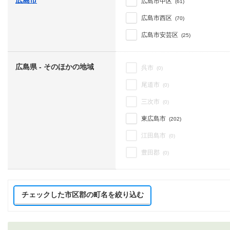
広島市
広島市中区
(61)
広島市西区
(70)
広島市安芸区
(25)
広島県 - そのほかの地域
呉市
(0)
尾道市
(0)
三次市
(0)
東広島市
(202)
江田島市
(0)
豊田郡
(0)
チェックした市区郡の町名を絞り込む