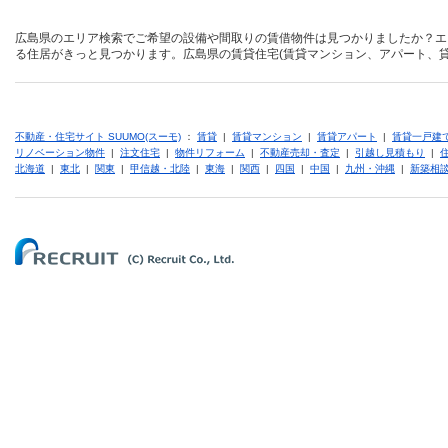
広島県のエリア検索でご希望の設備や間取りの賃借物件は見つかりましたか？エ
る住居がきっと見つかります。広島県の賃貸住宅(賃貸マンション、アパート、貸
不動産・住宅サイト SUUMO(スーモ)
：
賃貸
|
賃貸マンション
|
賃貸アパート
|
賃貸一戸建
リノベーション物件
|
注文住宅
|
物件リフォーム
|
不動産売却・査定
|
引越し見積もり
|
北海道
|
東北
|
関東
|
甲信越・北陸
|
東海
|
関西
|
四国
|
中国
|
九州・沖縄
|
新築相