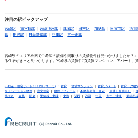
注目の駅ピックアップ
宮崎駅
|
南宮崎駅
|
宮崎神宮駅
|
都城駅
|
田吉駅
|
加納駅
|
日向市駅
|
西都
駅
|
田野駅
|
日向新富駅
|
門川駅
|
五十市駅
宮崎県のエリア検索でご希望の設備や間取りの賃借物件は見つかりましたか？エ
る住居がきっと見つかります。宮崎県の賃貸住宅(賃貸マンション、アパート、貸
不動産・住宅サイト SUUMO(スーモ)
：
賃貸
|
賃貸マンション
|
賃貸アパート
|
賃貸一戸建
リノベーション物件
|
注文住宅
|
物件リフォーム
|
不動産売却・査定
|
引越し見積もり
|
北海道
|
東北
|
関東
|
甲信越・北陸
|
東海
|
関西
|
四国
|
中国
|
九州・沖縄
|
新築相