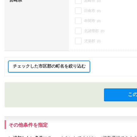
宮崎県
宮崎市
(0)
日南市
(0)
串間市
(0)
北諸県郡
(0)
児湯郡
(0)
チェックした市区郡の町名を絞り込む
こ
その他条件を指定