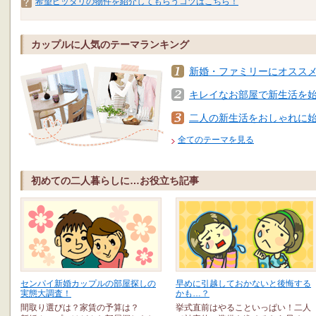
希望ピッタリの物件を紹介してもらうコツはこちら！
カップルに人気のテーマランキング
新婚・ファミリーにオスス
キレイなお部屋で新生活を
二人の新生活をおしゃれに
全てのテーマを見る
初めての二人暮らしに…お役立ち記事
センパイ新婚カップルの部屋探しの
早めに引越しておかないと後悔する
実態大調査！
かも…？
間取り選びは？家賃の予算は？
挙式直前はやることいっぱい！二人