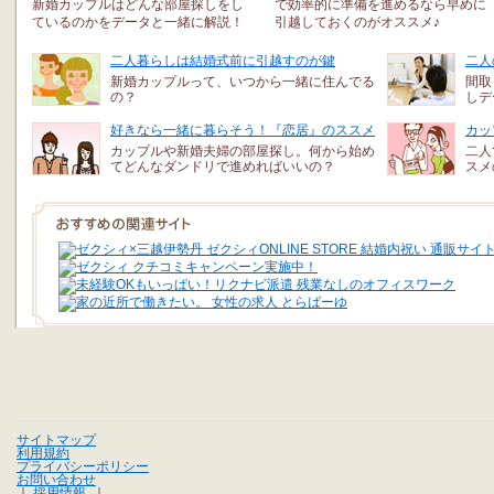
新婚カップルはどんな部屋探しをし
で効率的に準備を進めるなら早めに
ているのかをデータと一緒に解説！
引越しておくのがオススメ♪
二人暮らしは結婚式前に引越すのが鍵
二人
新婚カップルって、いつから一緒に住んでる
間取
の？
しデ
好きなら一緒に暮らそう！『恋居』のススメ
カッ
カップルや新婚夫婦の部屋探し。何から始め
二人
てどんなダンドリで進めればいいの？
スメ
サイトマップ
利用規約
プライバシーポリシー
お問い合わせ
｜
採用情報
｜