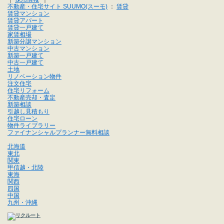
不動産・住宅サイト SUUMO(スーモ)
：
賃貸
賃貸マンション
賃貸アパート
賃貸一戸建て
家賃相場
新築分譲マンション
中古マンション
新築一戸建て
中古一戸建て
土地
リノベーション物件
注文住宅
住宅リフォーム
不動産売却・査定
新築相談
引越し見積もり
住宅ローン
物件ライブラリー
ファイナンシャルプランナー無料相談
北海道
東北
関東
甲信越・北陸
東海
関西
四国
中国
九州・沖縄